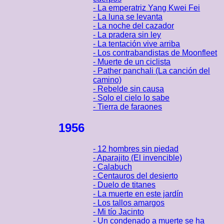
- La emperatriz Yang Kwei Fei
- La luna se levanta
- La noche del cazador
- La pradera sin ley
- La tentación vive arriba
- Los contrabandistas de Moonfleet
- Muerte de un ciclista
- Pather panchali (La canción del
camino)
- Rebelde sin causa
- Solo el cielo lo sabe
- Tierra de faraones
1956
- 12 hombres sin piedad
- Aparajito (El invencible)
- Calabuch
- Centauros del desierto
- Duelo de titanes
- La muerte en este jardín
- Los tallos amargos
- Mi tío Jacinto
- Un condenado a muerte se ha