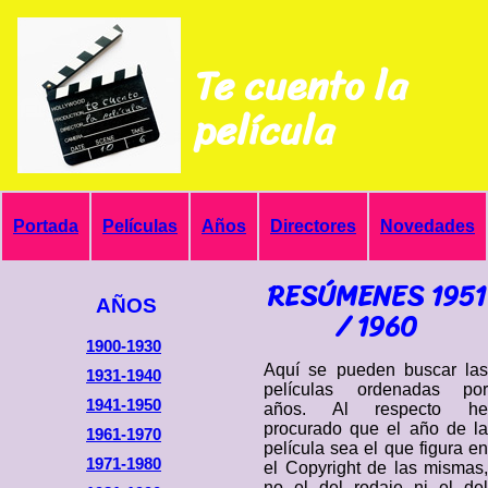
Te cuento la
película
Portada
Películas
Años
Directores
Novedades
RESÚMENES 1951
AÑOS
/ 1960
1900-1930
Aquí se pueden buscar las
1931-1940
películas ordenadas por
1941-1950
años. Al respecto he
procurado que el año de la
1961-1970
película sea el que figura en
1971-1980
el Copyright de las mismas,
no el del rodaje ni el del