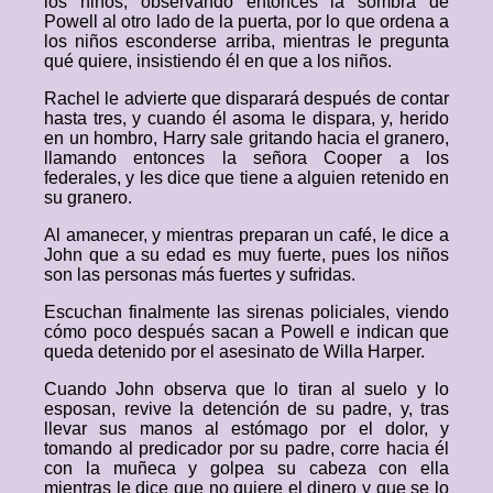
los niños, observando entonces la sombra de
Powell al otro lado de la puerta, por lo que ordena a
los niños esconderse arriba, mientras le pregunta
qué quiere, insistiendo él en que a los niños.
Rachel le advierte que disparará después de contar
hasta tres, y cuando él asoma le dispara, y, herido
en un hombro, Harry sale gritando hacia el granero,
llamando entonces la señora Cooper a los
federales, y les dice que tiene a alguien retenido en
su granero.
Al amanecer, y mientras preparan un café, le dice a
John que a su edad es muy fuerte, pues los niños
son las personas más fuertes y sufridas.
Escuchan finalmente las sirenas policiales, viendo
cómo poco después sacan a Powell e indican que
queda detenido por el asesinato de Willa Harper.
Cuando John observa que lo tiran al suelo y lo
esposan, revive la detención de su padre, y, tras
llevar sus manos al estómago por el dolor, y
tomando al predicador por su padre, corre hacia él
con la muñeca y golpea su cabeza con ella
mientras le dice que no quiere el dinero y que se lo