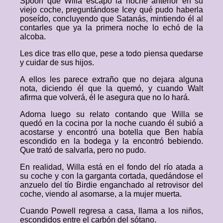
Spoon que Willa escapó la noche anterior en su
viejo coche, preguntándose Icey qué pudo haberla
poseído, concluyendo que Satanás, mintiendo él al
contarles que ya la primera noche lo echó de la
alcoba.
Les dice tras ello que, pese a todo piensa quedarse
y cuidar de sus hijos.
A ellos les parece extraño que no dejara alguna
nota, diciendo él que la quemó, y cuando Walt
afirma que volverá, él le asegura que no lo hará.
Adorna luego su relato contando que Willa se
quedó en la cocina por la noche cuando él subió a
acostarse y encontró una botella que Ben había
escondido en la bodega y la encontró bebiendo.
Que trató de salvarla, pero no pudo.
En realidad, Willa está en el fondo del río atada a
su coche y con la garganta cortada, quedándose el
anzuelo del tío Birdie enganchado al retrovisor del
coche, viendo al asomarse, a la mujer muerta.
Cuando Powell regresa a casa, llama a los niños,
escondidos entre el carbón del sótano.