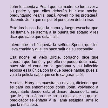
John le cuenta a Pearl que su madre se fue a ver a
su padre y que ellos deberán huir esa noche,
preguntando Pearl si papá Powell no les protegerá,
diciendo John que es por él por quien deben irse.
Este los busca bajo la cama y luego escucha que
les llama y se asoma a la puerta del sótano y les
dice que sabe que están allí.
Interrumpe la búsqueda la señora Spoon, que les
lleva comida y que les hace salir de su escondite.
Esa noche, el viejo Birdie, borracho, dice que
creerán que fue él, y por ello no puede decir nada,
pues vio el corte en la garganta y su fallecida
esposa es la única con la que puede hablar, pues si
va a la policía sabe que se lo cargarán a él.
A solas, Harry les muestra su navaja, diciendo que
es para los entrometidos como John, volviendo a
preguntarle dónde está el dinero, diciendo la niña
que le juró a John que no lo diría, ante lo que el
predicador se enfada y la llama estúpida, ante lo
que la niña llora.