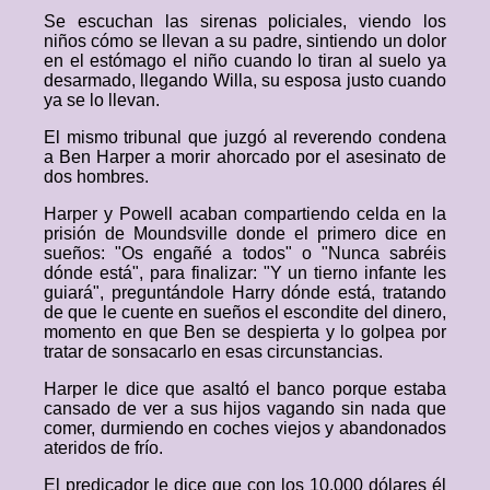
Se escuchan las sirenas policiales, viendo los
niños cómo se llevan a su padre, sintiendo un dolor
en el estómago el niño cuando lo tiran al suelo ya
desarmado, llegando Willa, su esposa justo cuando
ya se lo llevan.
El mismo tribunal que juzgó al reverendo condena
a Ben Harper a morir ahorcado por el asesinato de
dos hombres.
Harper y Powell acaban compartiendo celda en la
prisión de Moundsville donde el primero dice en
sueños: "Os engañé a todos" o "Nunca sabréis
dónde está", para finalizar: "Y un tierno infante les
guiará", preguntándole Harry dónde está, tratando
de que le cuente en sueños el escondite del dinero,
momento en que Ben se despierta y lo golpea por
tratar de sonsacarlo en esas circunstancias.
Harper le dice que asaltó el banco porque estaba
cansado de ver a sus hijos vagando sin nada que
comer, durmiendo en coches viejos y abandonados
ateridos de frío.
El predicador le dice que con los 10.000 dólares él