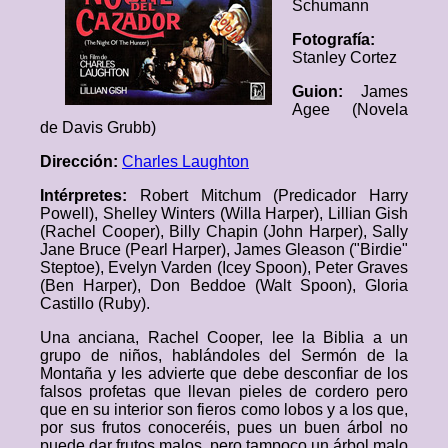
Schumann
Fotografía:
Stanley Cortez
Guion:
James
Agee (Novela
de Davis Grubb)
Dirección:
Charles Laughton
Intérpretes:
Robert Mitchum (Predicador Harry
Powell), Shelley Winters (Willa Harper), Lillian Gish
(Rachel Cooper), Billy Chapin (John Harper), Sally
Jane Bruce (Pearl Harper), James Gleason ("Birdie"
Steptoe), Evelyn Varden (Icey Spoon), Peter Graves
(Ben Harper), Don Beddoe (Walt Spoon), Gloria
Castillo (Ruby).
Una anciana, Rachel Cooper, lee la Biblia a un
grupo de niños, hablándoles del Sermón de la
Montaña y les advierte que debe desconfiar de los
falsos profetas que llevan pieles de cordero pero
que en su interior son fieros como lobos y a los que,
por sus frutos conoceréis, pues un buen árbol no
puede dar frutos malos, pero tampoco un árbol malo