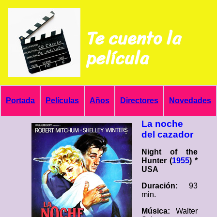
Te cuento la
película
Portada
Películas
Años
Directores
Novedades
La noche
del cazador
Night of the
Hunter (
1955
) *
USA
Duración:
93
min.
Música:
Walter