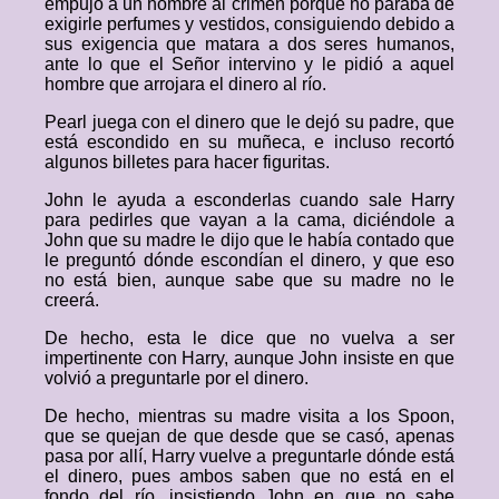
empujó a un hombre al crimen porque no paraba de
exigirle perfumes y vestidos, consiguiendo debido a
sus exigencia que matara a dos seres humanos,
ante lo que el Señor intervino y le pidió a aquel
hombre que arrojara el dinero al río.
Pearl juega con el dinero que le dejó su padre, que
está escondido en su muñeca, e incluso recortó
algunos billetes para hacer figuritas.
John le ayuda a esconderlas cuando sale Harry
para pedirles que vayan a la cama, diciéndole a
John que su madre le dijo que le había contado que
le preguntó dónde escondían el dinero, y que eso
no está bien, aunque sabe que su madre no le
creerá.
De hecho, esta le dice que no vuelva a ser
impertinente con Harry, aunque John insiste en que
volvió a preguntarle por el dinero.
De hecho, mientras su madre visita a los Spoon,
que se quejan de que desde que se casó, apenas
pasa por allí, Harry vuelve a preguntarle dónde está
el dinero, pues ambos saben que no está en el
fondo del río, insistiendo John en que no sabe