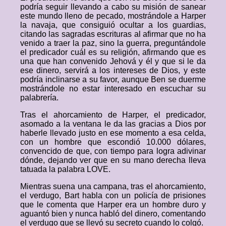
podría seguir llevando a cabo su misión de sanear
este mundo lleno de pecado, mostrándole a Harper
la navaja, que consiguió ocultar a los guardias,
citando las sagradas escrituras al afirmar que no ha
venido a traer la paz, sino la guerra, preguntándole
el predicador cuál es su religión, afirmando que es
una que han convenido Jehová y él y que si le da
ese dinero, servirá a los intereses de Dios, y este
podría inclinarse a su favor, aunque Ben se duerme
mostrándole no estar interesado en escuchar su
palabrería.
Tras el ahorcamiento de Harper, el predicador,
asomado a la ventana le da las gracias a Dios por
haberle llevado justo en ese momento a esa celda,
con un hombre que escondió 10.000 dólares,
convencido de que, con tiempo para logra adivinar
dónde, dejando ver que en su mano derecha lleva
tatuada la palabra LOVE.
Mientras suena una campana, tras el ahorcamiento,
el verdugo, Bart habla con un policía de prisiones
que le comenta que Harper era un hombre duro y
aguantó bien y nunca habló del dinero, comentando
el verdugo que se llevó su secreto cuando lo colgó.