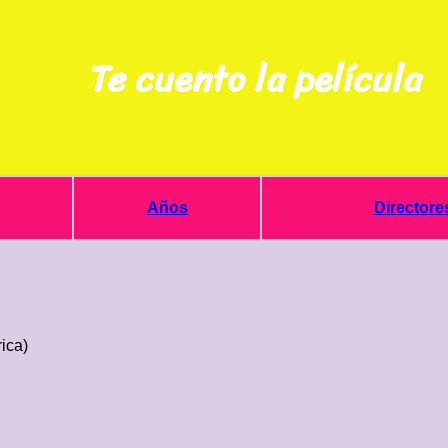
Te cuento la película
Años
Directore
ica)