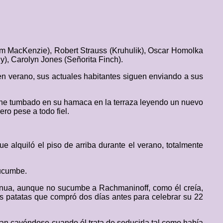
m MacKenzie), Robert Strauss (Kruhulik), Oscar Homolka
y), Carolyn Jones (Señorita Finch).
r en verano, sus actuales habitantes siguen enviando a sus
noche tumbado en su hamaca en la terraza leyendo un nuevo
ero pese a todo fiel.
alquiló el piso de arriba durante el verano, totalmente
sucumbe.
genua, aunque no sucumbe a Rachmaninoff, como él creía,
 patatas que compró dos días antes para celebrar su 22
an cayéndose cuando él trata de seducirla tal como había