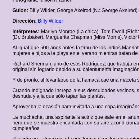
Guion:
Billy Wilder, George Axelrod (N.: George Axelrod)
Dirección:
Billy Wilder
Intérpretes:
Marilyn Monroe (La chica), Tom Ewell (Ric
(Dr. Brubaker), Marguerite Chapman (Miss Morris), Victor
Al igual que 500 años antes la tribu de los indios Manhat
mujeres e hijos a la playa en el verano mientras tratan de 
Richard Sherman, uno de esos Rodríguez, que trabaja en u
original sin lograrlo debido a su calenturienta imaginación
Y de pronto, al levantarse de la hamaca cae una maceta 
Cuando indignado increpa a sus descuidados vecinos, se
desnuda y a la que sólo tapan las plantas.
Aprovecha la ocasión para invitarla a una copa imaginán
La muchacha, una aspirante a actriz que sale en el anu
pero que se muestra encantada con su aire acondiciona
cumpleaños.
Pasarán una alegre velada que termina con los dos junto