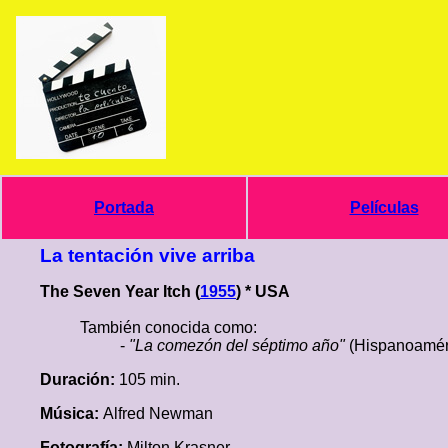
Portada
Películas
La tentación vive arriba
The Seven Year Itch (
1955
) * USA
También conocida como:
-
"La comezón del séptimo año"
(Hispanoamér
Duración:
105 min.
Música:
Alfred Newman
Fotografía:
Milton Krasner