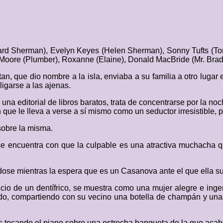
hard Sherman), Evelyn Keyes (Helen Sherman), Sonny Tufts (To
 Moore (Plumber), Roxanne (Elaine), Donald MacBride (Mr. Brad
tan, que dio nombre a la isla, enviaba a su familia a otro luga
ligarse a las ajenas.
na editorial de libros baratos, trata de concentrarse por la 
 que le lleva a verse a sí mismo como un seductor irresistible, p
sobre la misma.
 encuentra con que la culpable es una atractiva muchacha que 
dose mientras la espera que es un Casanova ante el que ella 
ncio de un dentífrico, se muestra como una mujer alegre e in
do, compartiendo con su vecino una botella de champán y unas
s tocando el piano sobre una estrecha banqueta de la que acab