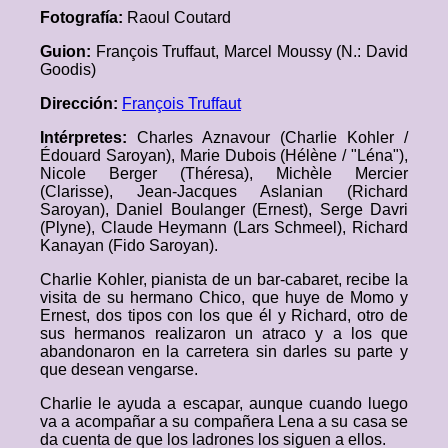
Fotografía:
Raoul Coutard
Guion:
François Truffaut, Marcel Moussy (N.: David
Goodis)
Dirección:
François Truffaut
Intérpretes:
Charles Aznavour (Charlie Kohler /
Édouard Saroyan), Marie Dubois (Hélène / "Léna"),
Nicole Berger (Théresa), Michèle Mercier
(Clarisse), Jean-Jacques Aslanian (Richard
Saroyan), Daniel Boulanger (Ernest), Serge Davri
(Plyne), Claude Heymann (Lars Schmeel), Richard
Kanayan (Fido Saroyan).
Charlie Kohler, pianista de un bar-cabaret, recibe la
visita de su hermano Chico, que huye de Momo y
Ernest, dos tipos con los que él y Richard, otro de
sus hermanos realizaron un atraco y a los que
abandonaron en la carretera sin darles su parte y
que desean vengarse.
Charlie le ayuda a escapar, aunque cuando luego
va a acompañar a su compañera Lena a su casa se
da cuenta de que los ladrones los siguen a ellos.