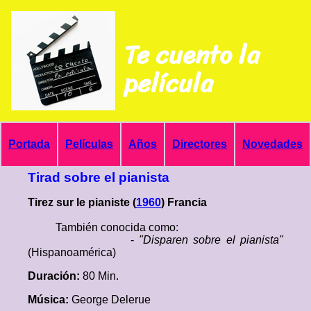
Te cuento la
película
Portada
Películas
Años
Directores
Novedades
Tirad sobre el pianista
Tirez sur le pianiste (
1960
) Francia
También conocida como:
-
"Disparen sobre el pianista"
(Hispanoamérica)
Duración:
80 Min.
Música:
George Delerue