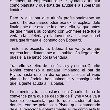
Schmeel, un empresario que le ayudará a triunfar
como pianista y que trata de ayudarle a superar su
timidez.
Pero, y a la par que triunfa profesionalmente ve
cómo Théresa parece odiar ese éxito, explicándole
finalmente que este se lo debe a ella, ya que antes
de que firmara su contrato con Schmeel este fue a
verla a la cafetería y ella tuvo que acostarse con él
para que firmara el contrato con Edouard.
Triste tras escucharla, Edouard se va, y, aunque
regresa inmediatamente a su habitación llega tarde,
pues ella se lanzó por la ventana.
Tras ello se retiró de la música y ya como Charlie
Kohler comenzó a trabajar limpiando el bar de
Plyne, hasta que un día se puso a tocar el viejo
piano, haciéndolo habitualmente y consiguiendo
que la gente acuda allí a bailar.
Finalmente y tras acostarse con Charlie, Lena lo
convence para que se despida de Plyne y vuelva a
hacerse concertista, por lo que acuden al bar,
donde Lena se pelea con Plyne, que, enamorado
de ella, reacciona violentamente al ver cómo esta lo