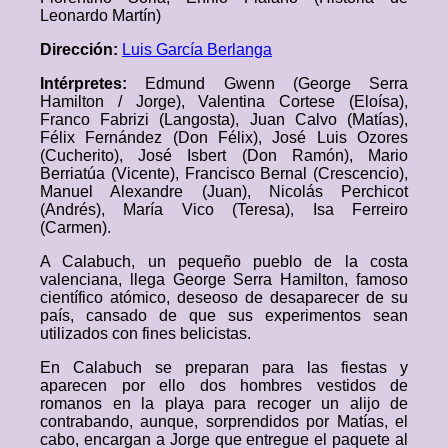
Leonardo Martín)
Dirección:
Luis García Berlanga
Intérpretes:
Edmund Gwenn (George Serra
Hamilton / Jorge), Valentina Cortese (Eloísa),
Franco Fabrizi (Langosta), Juan Calvo (Matías),
Félix Fernández (Don Félix), José Luis Ozores
(Cucherito), José Isbert (Don Ramón), Mario
Berriatúa (Vicente), Francisco Bernal (Crescencio),
Manuel Alexandre (Juan), Nicolás Perchicot
(Andrés), María Vico (Teresa), Isa Ferreiro
(Carmen).
A Calabuch, un pequeño pueblo de la costa
valenciana, llega George Serra Hamilton, famoso
científico atómico, deseoso de desaparecer de su
país, cansado de que sus experimentos sean
utilizados con fines belicistas.
En Calabuch se preparan para las fiestas y
aparecen por ello dos hombres vestidos de
romanos en la playa para recoger un alijo de
contrabando, aunque, sorprendidos por Matías, el
cabo, encargan a Jorge que entregue el paquete al