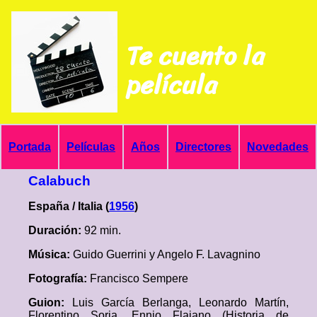
Te cuento la
película
Portada
Películas
Años
Directores
Novedades
Calabuch
España / Italia (
1956
)
Duración:
92 min.
Música:
Guido Guerrini y Angelo F. Lavagnino
Fotografía:
Francisco Sempere
Guion:
Luis García Berlanga, Leonardo Martín,
Florentino Soria, Ennio Flaiano (Historia de