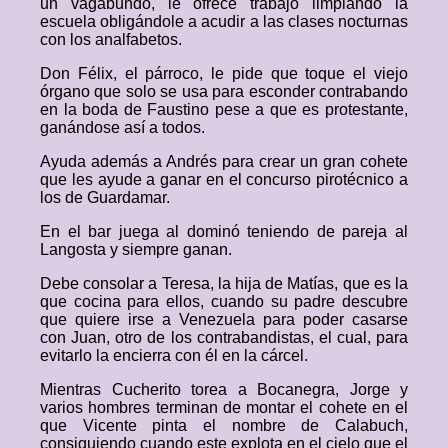
un vagabundo, le ofrece trabajo limpiando la
escuela obligándole a acudir a las clases nocturnas
con los analfabetos.
Don Félix, el párroco, le pide que toque el viejo
órgano que solo se usa para esconder contrabando
en la boda de Faustino pese a que es protestante,
ganándose así a todos.
Ayuda además a Andrés para crear un gran cohete
que les ayude a ganar en el concurso pirotécnico a
los de Guardamar.
En el bar juega al dominó teniendo de pareja al
Langosta y siempre ganan.
Debe consolar a Teresa, la hija de Matías, que es la
que cocina para ellos, cuando su padre descubre
que quiere irse a Venezuela para poder casarse
con Juan, otro de los contrabandistas, el cual, para
evitarlo la encierra con él en la cárcel.
Mientras Cucherito torea a Bocanegra, Jorge y
varios hombres terminan de montar el cohete en el
que Vicente pinta el nombre de Calabuch,
consiguiendo cuando este explota en el cielo que el