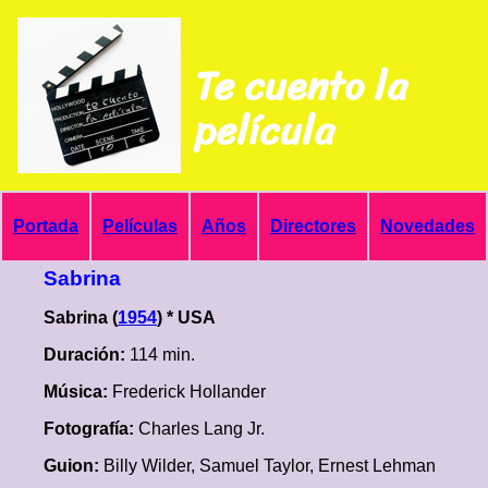
Te cuento la
película
Portada
Películas
Años
Directores
Novedades
Sabrina
Sabrina (
1954
) * USA
Duración:
114 min.
Música:
Frederick Hollander
Fotografía:
Charles Lang Jr.
Guion:
Billy Wilder, Samuel Taylor, Ernest Lehman