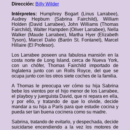
Dirección:
Billy Wilder
Intérpretes:
Humphrey Bogart (Linus Larrabee),
Audrey Hepburn (Sabrina Fairchild), William
Holden (David Larrabee), John Williams (Thomas
Fairchild), Walter Hampden (Oliver Larrabee), Nella
Walker (Maude Larrabee), Martha Hyer (Elizabeth
Tyson), Marcel Dalio (Barón St. Fontanel), Marcel
Hillaire (El Profesor).
Los Larrabee poseen una fabulosa mansión en la
costa norte de Long Island, cerca de Nueva York,
con un chófer, Thomas Fairchild importado de
Inglaterra junto con un Rolls Royce, del que se
ocupa junto con los otros siete coches de la familia.
A Thomas le preocupa ver cómo su hija Sabrina
bebe los vientos por el hijo menor de los Larrabee,
el playboy y juerguista David, que ni repara en ella,
y por ello, y tratando de que lo olvide, decide
mandar a su hija a París para que estudie cocina y
pueda ser tan buena cocinera como su madre.
Sabrina, tratando de evitarlo, y despechada, decide
suicidarse encendiendo a la vez los motores de