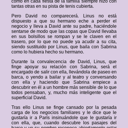
como en cada fiesta de la familia siempre hizo con
tantas otras en su pista de tenis cubierta.
Pero David no comparecerá. Linus no está
dispuesto a que su hermano eche a perder el
negocio y lleva a David ante su padre, haciéndole
sentarse de modo que las copas que David llevaba
en sus bolsillos se rompan y se le claven en el
trasero, por lo que no puede ya acudir a su cita,
siendo sustituido por Linus, que baila con Sabrina
como lo hubiera hecho su hermano.
Durante la convalecencia de David, Linus, que
finge apoyar su relación con Sabrina, será el
encargado de salir con ella, llevándola de paseo en
barca, o yendo a bailar y al teatro y conversando
con ella y haciendo que Sabrina empiece a
descubrir en él a un hombre más sensible de lo que
todos pensaban, y, mucho más inteligente que el
superficial David.
Tras ello Linus se finge cansado por la pesada
carga de los negocios familiares y le dice que le
gustaría ir a París insinuándole que le gustaría ir
con ella, que, cuando descubre los pasajes del
barco y ve su nombre reconoce abiertamente estar