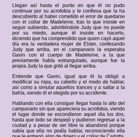
Llegan así hasta el punto en que él no pudo
continuar por su acrofobia y le confiesa que la ha
descubierto al haber cometido el error de quedarse
con el collar de Madeleine, tras lo que insiste en
seguir subiendo, advirtiéndole Judy que no puede
por su miedo, aunque él insiste en hacerlo,
diciendo que ha comprendido que quien cayó aquel
día era la verdadera mujer de Elster, confesando
Judy que arriba, en el campanario la esperaba
Gavin con el cuerpo de Madeleine, a la que
previamente había estrangulado, aunque fue la
propia Judy la que gritó al llegar arriba.
Entiende que Gavin, igual que él la obligó a
modificar su ropa, su cabello y el modo de hablar,
así como a simular aquellos trances y a saltar a la
bahía, siendo él el elegido por su accidente.
Hablando con ella consigue llegar hasta lo alto del
campanario sin que apareciera su acrofobia, viendo
el lugar donde se escondieron aquel día los dos,
hasta que todo se despejó y pudieron regresar a la
ciudad y a pesar de ser libre la abandonó porque
sabía que ella no podía hablar, reconociendo ella
que le entregó algo de dinero y el collar de Carlotta,