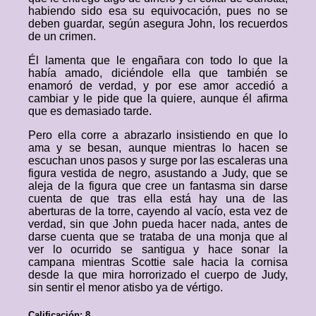
habiendo sido esa su equivocación, pues no se
deben guardar, según asegura John, los recuerdos
de un crimen.
Él lamenta que le engañara con todo lo que la
había amado, diciéndole ella que también se
enamoró de verdad, y por ese amor accedió a
cambiar y le pide que la quiere, aunque él afirma
que es demasiado tarde.
Pero ella corre a abrazarlo insistiendo en que lo
ama y se besan, aunque mientras lo hacen se
escuchan unos pasos y surge por las escaleras una
figura vestida de negro, asustando a Judy, que se
aleja de la figura que cree un fantasma sin darse
cuenta de que tras ella está hay una de las
aberturas de la torre, cayendo al vacío, esta vez de
verdad, sin que John pueda hacer nada, antes de
darse cuenta que se trataba de una monja que al
ver lo ocurrido se santigua y hace sonar la
campana mientras Scottie sale hacia la cornisa
desde la que mira horrorizado el cuerpo de Judy,
sin sentir el menor atisbo ya de vértigo.
Calificación: 8