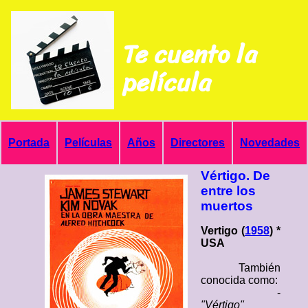
Te cuento la
película
Portada
Películas
Años
Directores
Novedades
Vértigo. De
entre los
muertos
Vertigo (
1958
) *
USA
También
conocida como:
-
"Vértigo"