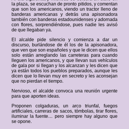
la plaza, se escuchan de pronto pitidos, y comentan
que son los americanos, viendo un tractor lleno de
banderas americanas y detrás una apisonadora
también con banderas estadounidenses y adornada
con flores, sorprendiéndose, pues nadie les avisó
de que llegaban ya.
El alcalde pide silencio y comienza a dar un
discurso, burlándose de él los de la apisonadora,
que ven que son españoles y que le dicen que ellos
solo están arreglando las carreteras para cuando
lleguen los americanos, y que llevan sus vehículos
de gala por si llegan y los alcanzan y les dicen que
ya están todos los pueblos preparados, aunque les
dicen que lo llevan muy en secreto y les aconsejan
que no pierdan el tiempo.
Nervioso, el alcalde convoca una reunión urgente
para que aporten ideas.
Proponen colgaduras, un arco triunfal, fuegos
artificiales, carreras de sacos, tómbolas, tirar flores,
iluminar la fuente… pero siempre hay alguno que
se opone.