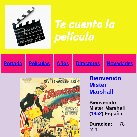
Te cuento la
película
Portada
Películas
Años
Directores
Novedades
Bienvenido
Mister
Marshall
Bienvenido
Mister Marshall
(
1952
) España
Duración:
78
min.