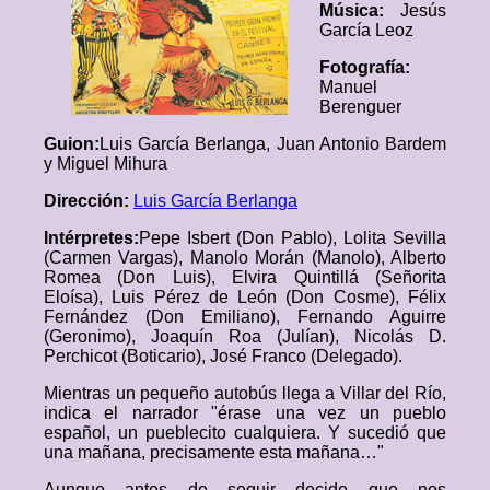
Música:
Jesús
García Leoz
Fotografía:
Manuel
Berenguer
Guion:
Luis García Berlanga, Juan Antonio Bardem
y Miguel Mihura
Dirección:
Luis García Berlanga
Intérpretes:
Pepe Isbert (Don Pablo), Lolita Sevilla
(Carmen Vargas), Manolo Morán (Manolo), Alberto
Romea (Don Luis), Elvira Quintillá (Señorita
Eloísa), Luis Pérez de León (Don Cosme), Félix
Fernández (Don Emiliano), Fernando Aguirre
(Geronimo), Joaquín Roa (Julían), Nicolás D.
Perchicot (Boticario), José Franco (Delegado).
Mientras un pequeño autobús llega a Villar del Río,
indica el narrador "érase una vez un pueblo
español, un pueblecito cualquiera. Y sucedió que
una mañana, precisamente esta mañana…"
Aunque antes de seguir decide que nos