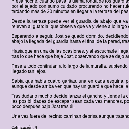
Y esa noche, cuando pasa la última ronda de los guardias
por el tejado con sumo cuidado procurando no hacer ruido
tardando más de 20 minutos en llegar a la terraza del pasi
Desde la terraza puede ver al guardia de abajo que va 
relevan al guardia, que observa que va y viene a lo largo 
Esperando a seguir, Jost se quedó dormido, decidiendo f
abajo la llegada del guardia hasta el final de la pared, tra
Hasta que en una de las ocasiones, y al escucharle llegar
tras lo que hace que baje Jost, observando que se dejó arr
Pese a todo continúan a lo largo de la muralla, subiendo
llegado tan lejos.
Sabía que había cuatro garitas, una en cada esquina, pe
aunque desde arriba ven que hay un guardia que hace la ro
Tras dudarlo mucho decide lanzar el gancho y tiende la 
las posibilidades de escapar sean cada vez menores, por
poco después baja Jost tras él.
Una vez fuera del recinto caminan deprisa aunque tratand
Calificación: 4