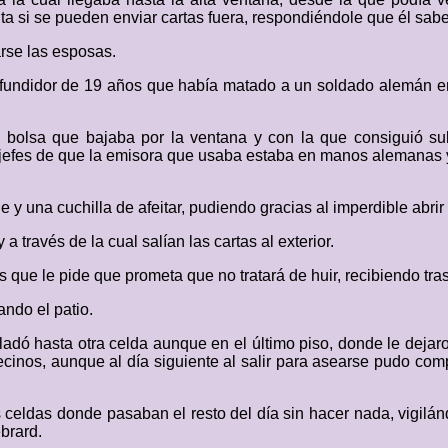
nta si se pueden enviar cartas fuera, respondiéndole que él sa
arse las esposas.
 fundidor de 19 años que había matado a un soldado alemán en
 bolsa que bajaba por la ventana y con la que consiguió subi
us jefes de que la emisora que usaba estaba en manos alemanas
e y una cuchilla de afeitar, pudiendo gracias al imperdible abri
a través de la cual salían las cartas al exterior.
 que le pide que prometa que no tratará de huir, recibiendo tras
ndo el patio.
asladó hasta otra celda aunque en el último piso, donde le deja
vecinos, aunque al día siguiente al salir para asearse pudo c
celdas donde pasaban el resto del día sin hacer nada, vigilán
brard.