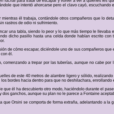
 luchar para tratar de escapar y volver a ver a quienes les q
urándole que intentó ahorcarse pero el clavo cayó, escuchando 
ar mientras él trabaja, contándole otros compañeros que lo de
 rastros de odio ni sufrimiento.
ncar una tabla, siendo lo peor y lo que más tiempo le llevaba
riendo dicho pasillo hasta una celda donde habían escrito con t
or.
sión de cómo escapar, diciéndole uno de sus compañeros que es
 con él.
lo, comenzando a trepar por las tuberías, aunque no cabe por
les de este 40 metros de alambre ligero y sólido, realizando 
 los bordes hacia dentro para que no deshilachara, enrollando 
ole que él ha descubierto otro modo, haciéndolo durante el pas
 y dos ganchos, aunque su plan no le parece a Fontaine aceptab
rva que Orsini se comporta de forma extraña, adelantando a la 