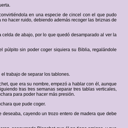
erta.
 convirtiéndola en una especie de cincel con el que pudo
ra no hacer ruido, debiendo además recoger las briznas de
la celda de abajo, por lo que quedó desamparado al ver la
 púlpito sin poder coger siquiera su Biblia, regalándole
el trabajo de separar los tablones.
anchet, que era su nombre, empezó a hablar con él, aunque
iguiendo tras tres semanas separar tres tablas verticales,
uchara para poder hacer más presión.
cuchara que pude coger.
e deseaba, cayendo un trozo entero de madera que debe