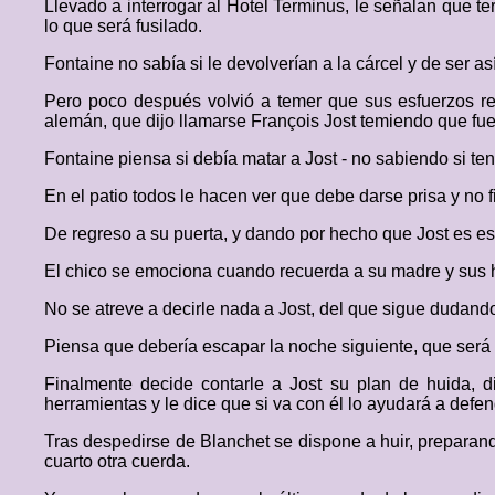
Llevado a interrogar al Hotel Terminus, le señalan que te
lo que será fusilado.
Fontaine no sabía si le devolverían a la cárcel y de ser a
Pero poco después volvió a temer que sus esfuerzos re
alemán, que dijo llamarse François Jost temiendo que fuera
Fontaine piensa si debía matar a Jost - no sabiendo si tend
En el patio todos le hacen ver que debe darse prisa y no f
De regreso a su puerta, y dando por hecho que Jost es es
El chico se emociona cuando recuerda a su madre y sus h
No se atreve a decirle nada a Jost, del que sigue dudand
Piensa que debería escapar la noche siguiente, que será
Finalmente decide contarle a Jost su plan de huida, d
herramientas y le dice que si va con él lo ayudará a defe
Tras despedirse de Blanchet se dispone a huir, preparand
cuarto otra cuerda.