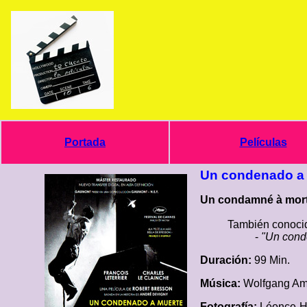
Portada
Películas
Un condenado a 
Un condamné à mort s
También conocid
-
"Un cond
Duración:
99 Min.
Música:
Wolfgang Am
Fotografía:
Léonce-H