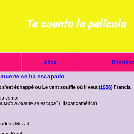
Te cuento la película
Años
Directore
muerte se ha escapado
'est échappé ou Le vent souffle où il veut (
1956
) Francia
a como:
enado a muerte se escapa"
(Hispanoamérica)
adeus Mozart
enry Burel