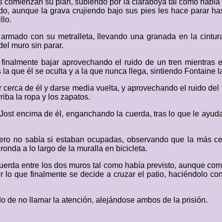
 comienzan su plan, subiendo por la claraboya tal como había 
, aunque la grava crujiendo bajo sus pies les hace parar hast
llo.
armado con su metralleta, llevando una granada en la cintura
del muro sin parar.
inalmente bajar aprovechando el ruido de un tren mientras el
s la que él se oculta y a la que nunca llega, sintiendo Fontaine l
 cerca de él y darse media vuelta, y aprovechando el ruido del 
iba la ropa y los zapatos.
 Jost encima de él, enganchando la cuerda, tras lo que le ayud
ro no sabía si estaban ocupadas, observando que la más cerca
nda a lo largo de la muralla en bicicleta.
cuerda entre los dos muros tal como había previsto, aunque com
 lo que finalmente se decide a cruzar el patio, haciéndolo con
o de no llamar la atención, alejándose ambos de la prisión.