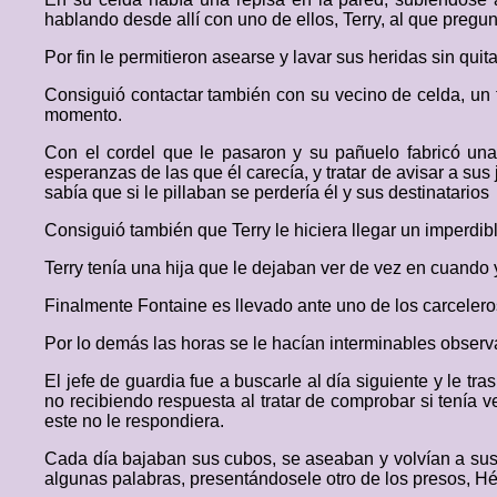
hablando desde allí con uno de ellos, Terry, al que pregu
Por fin le permitieron asearse y lavar sus heridas sin quit
Consiguió contactar también con su vecino de celda, un
momento.
Con el cordel que le pasaron y su pañuelo fabricó una
esperanzas de las que él carecía, y tratar de avisar a s
sabía que si le pillaban se perdería él y sus destinatarios
Consiguió también que Terry le hiciera llegar un imperdibl
Terry tenía una hija que le dejaban ver de vez en cuando y 
Finalmente Fontaine es llevado ante uno de los carceleros
Por lo demás las horas se le hacían interminables observa
El jefe de guardia fue a buscarle al día siguiente y le tr
no recibiendo respuesta al tratar de comprobar si tenía 
este no le respondiera.
Cada día bajaban sus cubos, se aseaban y volvían a sus 
algunas palabras, presentándosele otro de los presos, Hé