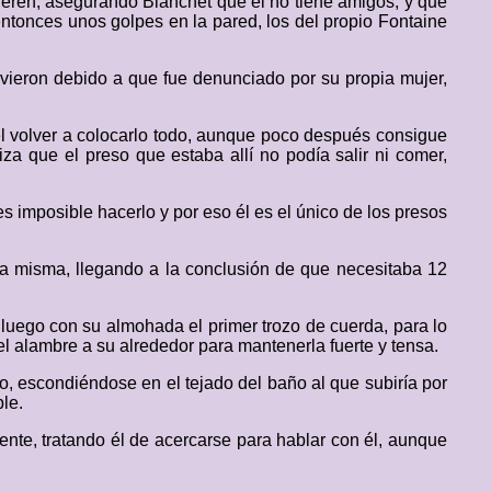
uieren, asegurando Blanchet que él no tiene amigos, y que
entonces unos golpes en la pared, los del propio Fontaine
tuvieron debido a que fue denunciado por su propia mujer,
 el volver a colocarlo todo, aunque poco después consigue
iza que el preso que estaba allí no podía salir ni comer,
 imposible hacerlo y por eso él es el único de los presos
 la misma, llegando a la conclusión de que necesitaba 12
luego con su almohada el primer trozo de cuerda, para lo
el alambre a su alrededor para mantenerla fuerte y tensa.
eo, escondiéndose en el tejado del baño al que subiría por
le.
gente, tratando él de acercarse para hablar con él, aunque