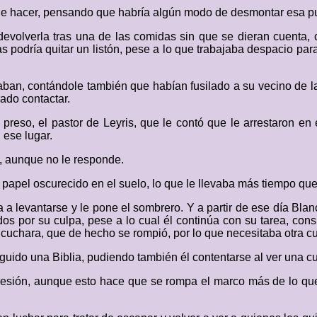
que hacer, pensando que habría algún modo de desmontar esa pu
 devolverla tras una de las comidas sin que se dieran cuenta,
s podría quitar un listón, pese a lo que trabajaba despacio pa
ladaban, contándole también que habían fusilado a su vecino de 
ado contactar.
so, el pastor de Leyris, que le contó que le arrestaron en el
 ese lugar.
él, aunque no le responde.
 papel oscurecido en el suelo, lo que le llevaba más tiempo que 
da a levantarse y le pone el sombrero. Y a partir de ese día Bl
dos por su culpa, pese a lo cual él continúa con su tarea, cons
uchara, que de hecho se rompió, por lo que necesitaba otra c
eguido una Biblia, pudiendo también él contentarse al ver una 
resión, aunque esto hace que se rompa el marco más de lo qu