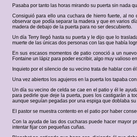
Pasaba por tanto las horas mirando su puerta sin nada 
Consiguió para ello una cuchara de hierro fuerte, al no
observar que podía separar la madera y que en varios día
madera de debajo de la puerta para no ser descubierto.
Un día Terry llegó hasta su puerta y le dijo que lo tras
muerte de las únicas dos personas con las que había logr
En sus escasos momentos de patio conoció a un nuevo pre
Fontaine un lápiz para poder escribir, algo muy valioso en
Inquieto por el silencio de su vecino trata de hablar con 
Una vez abiertos los agujeros en la puerta los tapaba con
Un día su vecino de celda se cae en el patio y él le ayu
para pedirle que deje la puerta, pues los castigarán a to
aunque seguían pegadas por una espiga que doblaba su c
El pastor se muestra contento en el patio por haber cons
Con la ayuda de las dos cucharas puede hacer mayor p
intentar fijar con pequeñas cuñas.