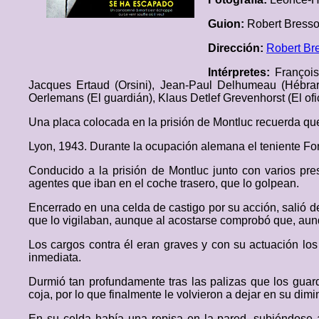
Guion:
Robert Bresso
Dirección:
Robert Br
Intérpretes:
François
Jacques Ertaud (Orsini), Jean-Paul Delhumeau (Hébrard
Oerlemans (El guardián), Klaus Detlef Grevenhorst (El ofi
Una placa colocada en la prisión de Montluc recuerda que
Lyon, 1943. Durante la ocupación alemana el teniente Font
Conducido a la prisión de Montluc junto con varios pre
agentes que iban en el coche trasero, que lo golpean.
Encerrado en una celda de castigo por su acción, salió d
que lo vigilaban, aunque al acostarse comprobó que, aun
Los cargos contra él eran graves y con su actuación lo
inmediata.
Durmió tan profundamente tras las palizas que los guar
coja, por lo que finalmente le volvieron a dejar en su dimi
En su celda había una repisa en la pared, subiéndose a