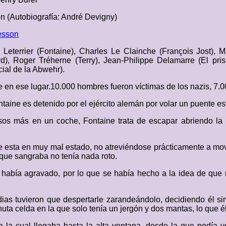
n (Autobiografía: André Devigny)
esson
 Leterrier (Fontaine), Charles Le Clainche (François Jost), 
), Roger Tréherne (Terry), Jean-Philippe Delamarre (El pris
cial de la Abwehr).
 en ese lugar.10.000 hombres fueron víctimas de los nazis, 7.0
aine es detenido por el ejército alemán por volar un puente est
sos más en un coche, Fontaine trata de escapar abriendo la p
e esta en muy mal estado, no atreviéndose prácticamente a mov
que sangraba no tenía nada roto.
s había agravado, por lo que se había hecho a la idea de que 
dias tuvieron que despertarle zarandeándolo, decidiendo él s
nuta celda en la que solo tenía un jergón y dos mantas, lo que él
 la cual llegaba hasta la alta ventana, desde la que podía v