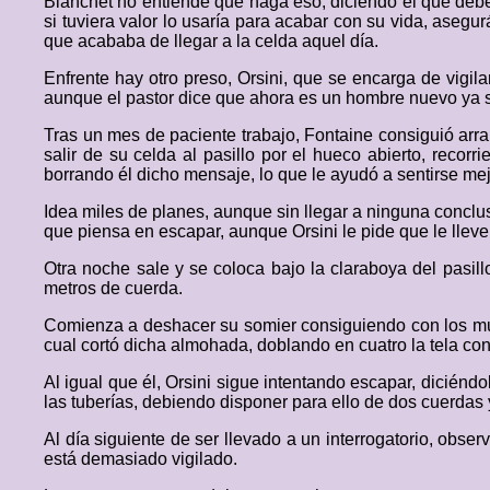
Blanchet no entiende que haga eso, diciendo él que deben
si tuviera valor lo usaría para acabar con su vida, aseg
que acababa de llegar a la celda aquel día.
Enfrente hay otro preso, Orsini, que se encarga de vigil
aunque el pastor dice que ahora es un hombre nuevo ya sin
Tras un mes de paciente trabajo, Fontaine consiguió arra
salir de su celda al pasillo por el hueco abierto, recor
borrando él dicho mensaje, lo que le ayudó a sentirse mej
Idea miles de planes, aunque sin llegar a ninguna conclu
que piensa en escapar, aunque Orsini le pide que le lleve
Otra noche sale y se coloca bajo la claraboya del pasil
metros de cuerda.
Comienza a deshacer su somier consiguiendo con los muel
cual cortó dicha almohada, doblando en cuatro la tela con
Al igual que él, Orsini sigue intentando escapar, diciénd
las tuberías, debiendo disponer para ello de dos cuerdas
Al día siguiente de ser llevado a un interrogatorio, obse
está demasiado vigilado.