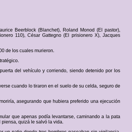
Maurice Beerblock (Blanchet), Roland Monod (El pastor),
ionero 110), César Gattegno (El prisionero X), Jacques
00 de los cuales murieron.
ratégico.
uerta del vehículo y corriendo, siendo detenido por los
erse cuando lo tiraron en el suelo de su celda, seguro de
moriría, asegurando que hubiera preferido una ejecución
imular que apenas podía levantarse, caminando a la pata
 piensa, quizá le salvó la vida.
er un patio donde tres hombres paseaban sin vigilancia,