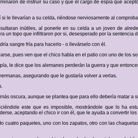
rminaron de instruir su caso y que el cargo de espía que acept
sí si le llevarían a su celda, riéndose nerviosamente al comproba
sultaran inútiles, al ponerle en su celda a un joven de alre
 un topo que infiltraron por si, desesperado por la sentencia d
ría sangre fría para hacerlo - o llevárselo con él.
iarse, pues ven que el chico habla en el patio con uno de los so
pía, le dice que los alemanes perderán la guerra y que entonces
ermanas, asegurando que le gustaría volver a verlas.
o.
 más oscura, aunque se plantea que para ello debería matar a 
iciéndole este que es imposible, mostrándole que lo ha estu
nderse, aceptando el chico ir con él, que le ayuda a convertir l
o cuatro paquetes, uno con los zapatos, otro con las chaqueta