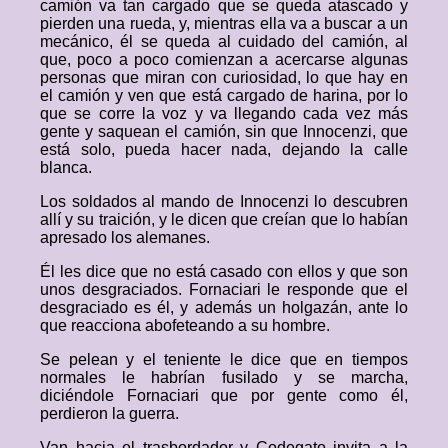
camión va tan cargado que se queda atascado y
pierden una rueda, y, mientras ella va a buscar a un
mecánico, él se queda al cuidado del camión, al
que, poco a poco comienzan a acercarse algunas
personas que miran con curiosidad, lo que hay en
el camión y ven que está cargado de harina, por lo
que se corre la voz y va llegando cada vez más
gente y saquean el camión, sin que Innocenzi, que
está solo, pueda hacer nada, dejando la calle
blanca.
Los soldados al mando de Innocenzi lo descubren
allí y su traición, y le dicen que creían que lo habían
apresado los alemanes.
Él les dice que no está casado con ellos y que son
unos desgraciados. Fornaciari le responde que el
desgraciado es él, y además un holgazán, ante lo
que reacciona abofeteando a su hombre.
Se pelean y el teniente le dice que en tiempos
normales le habrían fusilado y se marcha,
diciéndole Fornaciari que por gente como él,
perdieron la guerra.
Van hacia el trasbordador y Codegato invita a la