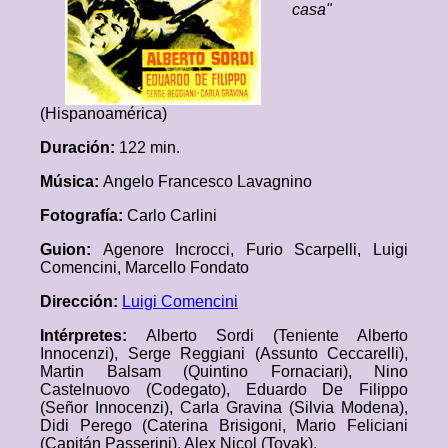
casa"
(Hispanoamérica)
Duración:
122 min.
Música:
Angelo Francesco Lavagnino
Fotografía:
Carlo Carlini
Guion:
Agenore Incrocci, Furio Scarpelli, Luigi
Comencini, Marcello Fondato
Dirección:
Luigi Comencini
Intérpretes:
Alberto Sordi (Teniente Alberto
Innocenzi), Serge Reggiani (Assunto Ceccarelli),
Martin Balsam (Quintino Fornaciari), Nino
Castelnuovo (Codegato), Eduardo De Filippo
(Señor Innocenzi), Carla Gravina (Silvia Modena),
Didi Perego (Caterina Brisigoni, Mario Feliciani
(Capitán Passerini), Alex Nicol (Tovak).