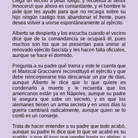
Llega un vecino a pedir fuego, y recuerda al señor
Innocenzi que ahora es comandante, y el hombre le
pide que les ayude para que no recaiga sobre su
hijo ningún castigo tras abandonar el frente, pues
desea volver a unirse espontáneamente al ejército.
Alberto se despierta y los escucha cuando el vecino
dice que de la comandancia se ocupará él, pues
muchos son los que se presentan para unirse al
renovado ejército fascista y les hacen falta oficiales,
aunque se hace el dormido.
Pregunta a su padre qué trama y este le cuenta que
el Mariscal Graccianni reconstituyó el ejército y que
debe reincorporarse tras descansar un par de días,
aunque Alberto le dice que lo que quiere es
condenarlo a muerte y le recuerda que los
americanos están ya en Nápoles, aunque su padre
le asegura que sabe un secreto, y es que los
alemanes tienen un arma secreta y en unos días la
guerra cambiará radicalmente, aunque quien se lo
contó es un conserje.
Trata de hacer entender a su padre que todo acabó,
aunque su padre le dice que lo que se acabó es su
sueldo, y que él tuvo que vender hasta su abrigo, y