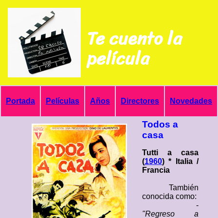
Te cuento la
película
Portada
Películas
Años
Directores
Novedades
Todos a
casa
Tutti a casa
(
1960
) * Italia /
Francia
También
conocida como:
-
"Regreso a