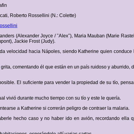
fin
cati, Roberto Rossellini (N.: Colette)
ssellini
nders (Alexander Joyce / "Alex"), Maria Mauban (Marie Rastell
pont), Jackie Frost (Judy).
oda velocidad hacia Nápoles, siendo Katherine quien conduce h
rita, comentando él que están en un país ruidoso y aburrido, di
osible. El suficiente para vender la propiedad de su tío, pens
l vivió durante mucho tiempo con su tío y este le quería.
ntearse a Katherine si correrán peligro de contraer la malaria.
aberle hecho caso y no haber ido en avión, recordando ella
habitaciones, esperándole allí varias cartas.