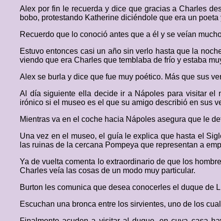
Alex por fin le recuerda y dice que gracias a Charles d
bobo, protestando Katherine diciéndole que era un poeta y 
Recuerdo que lo conoció antes que a él y se veían mucho, 
Estuvo entonces casi un año sin verlo hasta que la noche 
viendo que era Charles que temblaba de frío y estaba muy p
Alex se burla y dice que fue muy poético. Más que sus ve
Al día siguiente ella decide ir a Nápoles para visitar 
irónico si el museo es el que su amigo describió en sus v
Mientras va en el coche hacia Nápoles asegura que le dete
Una vez en el museo, el guía le explica que hasta el Sig
las ruinas de la cercana Pompeya que representan a emp
Ya de vuelta comenta lo extraordinario de que los hombre
Charles veía las cosas de un modo muy particular.
Burton les comunica que desea conocerles el duque de Lip
Escuchan una bronca entre los sirvientes, uno de los cua
Finalmente acuden a visitar al duque, en cuya casa ha