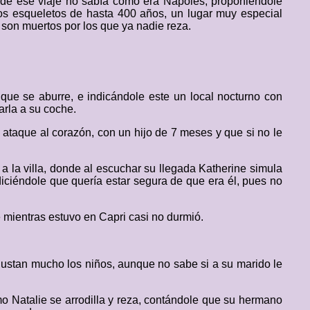
es de ese viaje no sabía cómo era Nápoles, proponiéndole
uos esqueletos de hasta 400 años, un lugar muy especial
 son muertos por los que ya nadie reza.
que se aburre, e indicándole este un local nocturno con
arla a su coche.
 ataque al corazón, con un hijo de 7 meses y que si no le
e a la villa, donde al escuchar su llegada Katherine simula
iciéndole que quería estar segura de que era él, pues no
e mientras estuvo en Capri casi no durmió.
ustan mucho los niños, aunque no sabe si a su marido le
mo Natalie se arrodilla y reza, contándole que su hermano