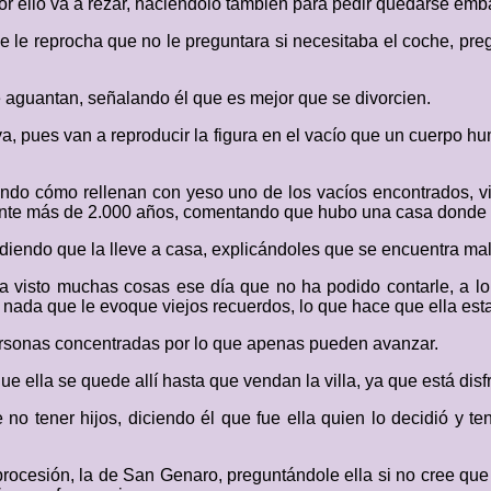
 por ello va a rezar, haciéndolo también para pedir quedarse em
que le reprocha que no le preguntara si necesitaba el coche, pre
aguantan, señalando él que es mejor que se divorcien.
, pues van a reproducir la figura en el vacío que un cuerpo hum
ando cómo rellenan con yeso uno de los vacíos encontrados, 
ante más de 2.000 años, comentando que hubo una casa donde e
pidiendo que la lleve a casa, explicándoles que se encuentra mal
ha visto muchas cosas ese día que no ha podido contarle, a l
ay nada que le evoque viejos recuerdos, lo que hace que ella est
ersonas concentradas por lo que apenas pueden avanzar.
e ella se quede allí hasta que vendan la villa, ya que está disfr
no tener hijos, diciendo él que fue ella quien lo decidió y te
ocesión, la de San Genaro, preguntándole ella si no cree que 