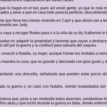
r que lo hagan en el bar, pues así verán gente, ya que le not
sados y pese a que en casa todo parecía perfecto, descubriendo
ta que lleva tres meses viviendo en Capri y que ahora van a t
 marido por Judy.
s vaya a recoger Burton para ir a la villa de su tío, Katherine l
esadas en adquirir la propiedad y lamenta que vayan a deshace
 allí por la guerra y la confiscó para salvarla del saqueo.
conoció a Natalie, su mujer, aunque Homer les invitaba a menu
les muestra la casa, que es grande y decorada con gran gusto y
esitarán una doncella, señalando que pueden estar pocos día
bada la guerra y se casó con Natalie, siendo hospedados por
observa que, pese a ser mediodía todos duermen, sentándose él 
os atrás y que luchó durante la guerra en Italia, donde enfermó