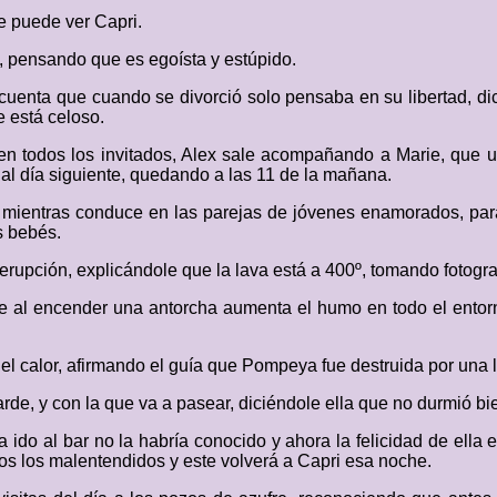
e puede ver Capri.
, pensando que es egoísta y estúpido.
e cuenta que cuando se divorció solo pensaba en su libertad, 
e está celoso.
n todos los invitados, Alex sale acompañando a Marie, que ut
 al día siguiente, quedando a las 11 de la mañana.
se mientras conduce en las parejas de jóvenes enamorados, par
s bebés.
erupción, explicándole que la lava está a 400º, tomando fotogra
e al encender una antorcha aumenta el humo en todo el entor
el calor, afirmando el guía que Pompeya fue destruida por una 
rde, y con la que va a pasear, diciéndole ella que no durmió bie
a ido al bar no la habría conocido y ahora la felicidad de ella
odos los malentendidos y este volverá a Capri esa noche.