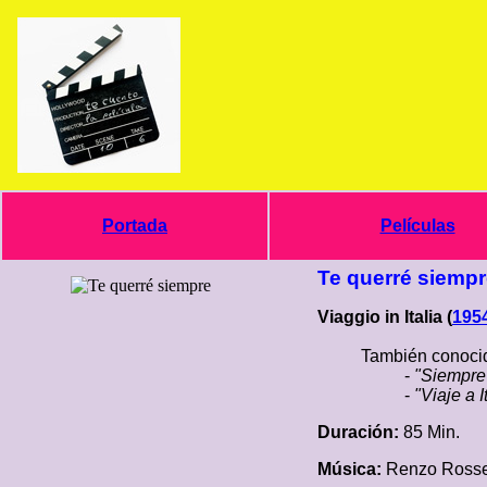
Portada
Películas
Te querré siemp
Viaggio in Italia (
195
También conocid
-
"Siempre
-
"Viaje a I
Duración:
85 Min.
Música:
Renzo Rossel