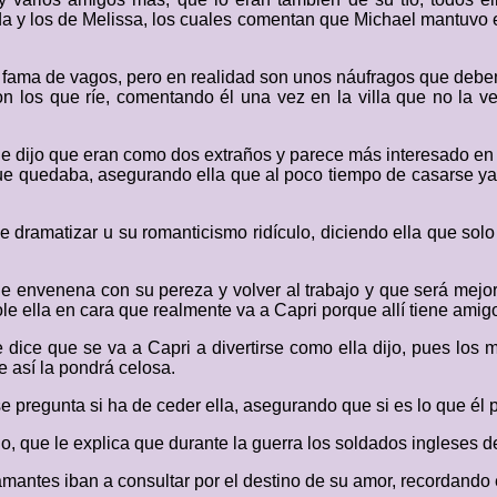
 y los de Melissa, los cuales comentan que Michael mantuvo e
fama de vagos, pero en realidad son unos náufragos que deben
 los que ríe, comentando él una vez en la villa que no la v
dijo que eran como dos extraños y parece más interesado en se
que quedaba, asegurando ella que al poco tiempo de casarse ya
de dramatizar u su romanticismo ridículo, diciendo ella que sol
 envenena con su pereza y volver al trabajo y que será mejor 
ole ella en cara que realmente va a Capri porque allí tiene amigo
dice que se va a Capri a divertirse como ella dijo, pues los 
e así la pondrá celosa.
se pregunta si ha de ceder ella, asegurando que si es lo que é
no, que le explica que durante la guerra los soldados ingleses d
 amantes iban a consultar por el destino de su amor, recordando 