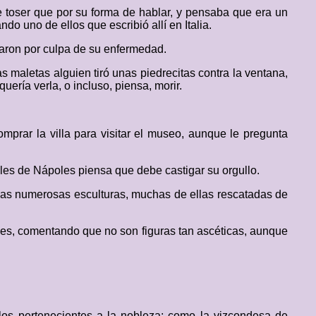
e toser que por su forma de hablar, y pensaba que era un
o uno de ellos que escribió allí en Italia.
rnaron por culpa de su enfermedad.
s maletas alguien tiró unas piedrecitas contra la ventana,
uería verla, o incluso, piensa, morir.
mprar la villa para visitar el museo, aunque le pregunta
lles de Nápoles piensa que debe castigar su orgullo.
r las numerosas esculturas, muchas de ellas rescatadas de
ales, comentando que no son figuras tan ascéticas, aunque
los pertenecientes a la nobleza: como la vizcondesa de