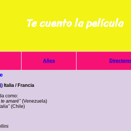
Te cuento la película
Años
Directore
re
4
) Italia / Francia
a como:
 te amaré"
(Venezuela)
talia"
(Chile)
lini