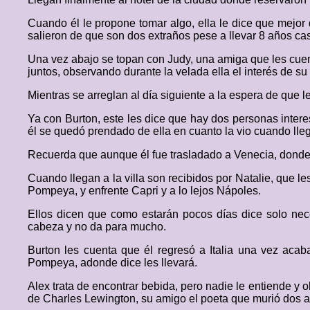
Cuando él le propone tomar algo, ella le dice que mejo
salieron de que son dos extraños pese a llevar 8 años ca
Una vez abajo se topan con Judy, una amiga que les cuen
juntos, observando durante la velada ella el interés de su
Mientras se arreglan al día siguiente a la espera de que le
Ya con Burton, este les dice que hay dos personas inter
él se quedó prendado de ella en cuanto la vio cuando llegó
Recuerda que aunque él fue trasladado a Venecia, donde 
Cuando llegan a la villa son recibidos por Natalie, que 
Pompeya, y enfrente Capri y a lo lejos Nápoles.
Ellos dicen que como estarán pocos días dice solo nec
cabeza y no da para mucho.
Burton les cuenta que él regresó a Italia una vez aca
Pompeya, adonde dice les llevará.
Alex trata de encontrar bebida, pero nadie le entiende y 
de Charles Lewington, su amigo el poeta que murió dos añ