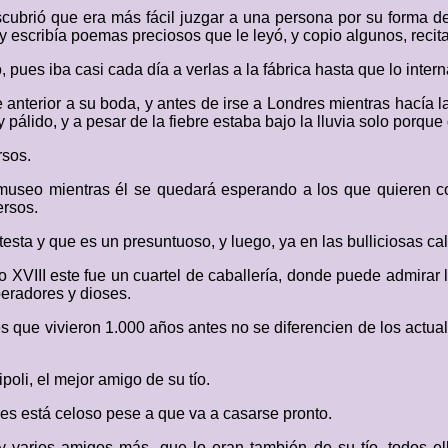
escubrió que era más fácil juzgar a una persona por su forma d
escribía poemas preciosos que le leyó, y copio algunos, recitand
pues iba casi cada día a verlas a la fábrica hasta que lo inte
anterior a su boda, y antes de irse a Londres mientras hacía la
álido, y a pesar de la fiebre estaba bajo la lluvia solo porque q
rsos.
el museo mientras él se quedará esperando a los que quieren co
ersos.
sta y que es un presuntuoso, y luego, ya en las bulliciosas ca
lo XVIII este fue un cuartel de caballería, donde puede admira
eradores y dioses.
s que vivieron 1.000 años antes no se diferencien de los actu
oli, el mejor amigo de su tío.
les está celoso pese a que va a casarse pronto.
y varios amigos más, que lo eran también de su tío, todos el