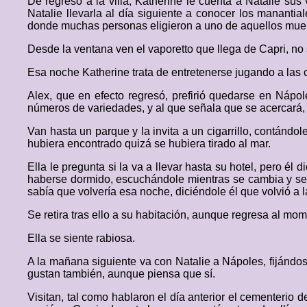
De regreso a la villa, Katherine le cuenta a Natalie su
Natalie llevarla al día siguiente a conocer los manant
donde muchas personas eligieron a uno de aquellos muerto
Desde la ventana ven el vaporetto que llega de Capri, no 
Esa noche Katherine trata de entretenerse jugando a las 
Alex, que en efecto regresó, prefirió quedarse en Nápo
números de variedades, y al que señala que se acercará, au
Van hasta un parque y la invita a un cigarrillo, contánd
hubiera encontrado quizá se hubiera tirado al mar.
Ella le pregunta si la va a llevar hasta su hotel, pero él
haberse dormido, escuchándole mientras se cambia y se l
sabía que volvería esa noche, diciéndole él que volvió a
Se retira tras ello a su habitación, aunque regresa al mo
Ella se siente rabiosa.
A la mañana siguiente va con Natalie a Nápoles, fijánd
gustan también, aunque piensa que sí.
Visitan, tal como hablaron el día anterior el cementerio