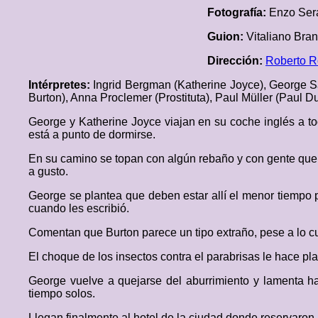
Fotografía:
Enzo Sera
Guion:
Vitaliano Bran
Dirección:
Roberto Ro
Intérpretes:
Ingrid Bergman (Katherine Joyce), George Sa
Burton), Anna Proclemer (Prostituta), Paul Müller (Paul Du
George y Katherine Joyce viajan en su coche inglés a t
está a punto de dormirse.
En su camino se topan con algún rebaño y con gente que g
a gusto.
George se plantea que deben estar allí el menor tiempo p
cuando les escribió.
Comentan que Burton parece un tipo extraño, pese a lo cua
El choque de los insectos contra el parabrisas le hace pla
George vuelve a quejarse del aburrimiento y lamenta h
tiempo solos.
Llegan finalmente al hotel de la ciudad donde reservaron 