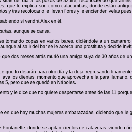
s visitas del día a los pozos de azufre, reconociendo que ant
iales, que le explica son como catacumbas, donde están antig
s y tras recolocarlo le llevan flores y le encienden velas pues
sabiendo si vendrá Alex en él.
cartas, aunque se cansa.
les tomando copas en varios bares, diciéndole a un camarero 
nque al salir del bar se le acerca una prostituta y decide invit
ole que dos meses atrás murió una amiga suya de 30 años de un
 dice que lo dejarán para otro día y la deja, regresando finament
ava los dientes, momento que aprovecha ella para llamarlo, d
 las 5, pero que se quedó en Nápoles.
mento y le dice que no quiere despertarse antes de las 11 porqu
ose en que hay muchas mujeres embarazadas, diciendo que le g
 de Fontanelle, donde se apilan cientos de calaveras, viendo có