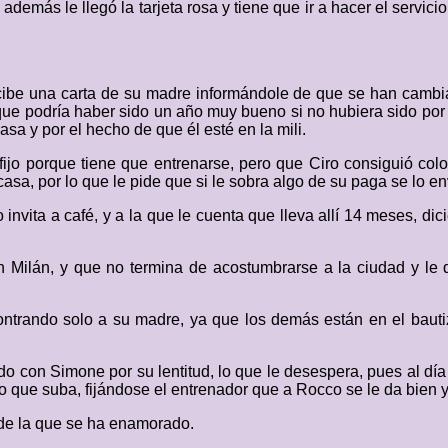
demás le llegó la tarjeta rosa y tiene que ir a hacer el servici
o recibe una carta de su madre informándole de que se han camb
podría haber sido un año muy bueno si no hubiera sido por e
a y por el hecho de que él esté en la mili.
o porque tiene que entrenarse, pero que Ciro consiguió colo
casa, por lo que le pide que si le sobra algo de su paga se lo en
 invita a café, y a la que le cuenta que lleva allí 14 meses, di
 Milán, y que no termina de acostumbrarse a la ciudad y le 
ntrando solo a su madre, ya que los demás están en el bautiz
o con Simone por su lentitud, lo que le desespera, pues al dí
 que suba, fijándose el entrenador que a Rocco se le da bien y 
 de la que se ha enamorado.