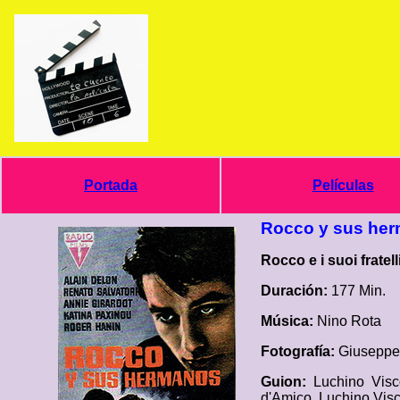
Portada
Películas
Rocco y sus he
Rocco e i suoi fratelli
Duración:
177 Min.
Música:
Nino Rota
Fotografía:
Giuseppe
Guion:
Luchino Visc
d'Amico, Luchino Visco