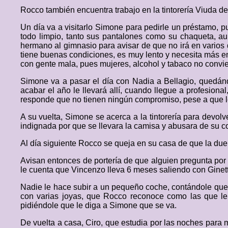
Rocco también encuentra trabajo en la tintorería Viuda d
Un día va a visitarlo Simone para pedirle un préstamo, p
todo limpio, tanto sus pantalones como su chaqueta, a
hermano al gimnasio para avisar de que no irá en vario
tiene buenas condiciones, es muy lento y necesita más en
con gente mala, pues mujeres, alcohol y tabaco no convi
Simone va a pasar el día con Nadia a Bellagio, quedánd
acabar el año le llevará allí, cuando llegue a profesiona
responde que no tienen ningún compromiso, pese a que le 
A su vuelta, Simone se acerca a la tintorería para devo
indignada por que se llevara la camisa y abusara de su c
Al día siguiente Rocco se queja en su casa de que la due
Avisan entonces de portería de que alguien pregunta por
le cuenta que Vincenzo lleva 6 meses saliendo con Ginet
Nadie le hace subir a un pequeño coche, contándole que 
con varias joyas, que Rocco reconoce como las que le 
pidiéndole que le diga a Simone que se va.
De vuelta a casa, Ciro, que estudia por las noches para 