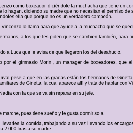
incenzo como boxeador, diciéndole la muchacha que tiene un co
 lo hagan, diciendo su madre que no necesitan el permiso de s
iéndoles ella que porque no es un verdadero campeón.
 y Vincenzo lo llama para que ayude a la muchacha que se quedó
ermanos, a los que les piden que se cambien también, para pro
ndo a Luca que le avisa de que llegaron los del desahucio.
o por el gimnasio Morini, un manager de boxeadores, que al
rival pese a que en las gradas están los hermanos de Ginetta 
familiares de Ginetta, la cual aparece allí y trata de hablar co
Nadia con la que se va sin reparar en su jefe.
e marche, pues tiene sueño y le gusta dormir sola.
evarles la comida, trabajando a su vez llevando los encargos
a 2.000 liras a su madre.