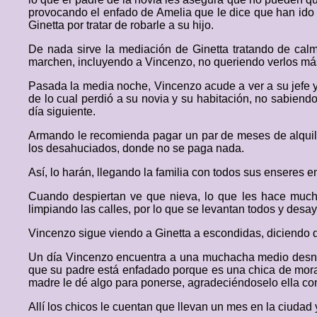
provocando el enfado de Amelia que le dice que han ido s
Ginetta por tratar de robarle a su hijo.
De nada sirve la mediación de Ginetta tratando de cal
marchen, incluyendo a Vincenzo, no queriendo verlos má
Pasada la media noche, Vincenzo acude a ver a su jefe y
de lo cual perdió a su novia y su habitación, no sabiend
día siguiente.
Armando le recomienda pagar un par de meses de alquile
los desahuciados, donde no se paga nada.
Así, lo harán, llegando la familia con todos sus enseres 
Cuando despiertan ve que nieva, lo que les hace mucha
limpiando las calles, por lo que se levantan todos y desa
Vincenzo sigue viendo a Ginetta a escondidas, diciendo que
Un día Vincenzo encuentra a una muchacha medio desnuda
que su padre está enfadado porque es una chica de moral 
madre le dé algo para ponerse, agradeciéndoselo ella co
Allí los chicos le cuentan que llevan un mes en la ciudad