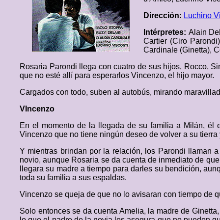
Dirección:
Luchino Vi
Intérpretes:
Alain De
Cartier (Ciro Parond
Cardinale (Ginetta), C
Rosaria Parondi llega con cuatro de sus hijos, Rocco, S
que no esté allí para esperarlos Vincenzo, el hijo mayor.
Cargados con todo, suben al autobús, mirando maravillad
VIncenzo
En el momento de la llegada de su familia a Milán, él e
Vincenzo que no tiene ningún deseo de volver a su tierra y 
Y mientras brindan por la relación, los Parondi llaman a 
novio, aunque Rosaria se da cuenta de inmediato de que s
llegara su madre a tiempo para darles su bendición, aunq
toda su familia a sus espaldas.
Vincenzo se queja de que no lo avisaran con tiempo de qu
Solo entonces se da cuenta Amelia, la madre de Ginetta, 
lo que el padre de la novia les asegura que no pueden que