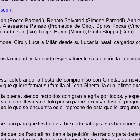
sconti
lon (Rocco Parondi), Renato Salvatori (Simone Parondi), Annie
i), Alessandra Panaro (Prometida de Ciro), Spiros Focas (Vin
orrado Pani (Ivo), Roger Hanin (Morini), Paolo Stoppa (Cerri).
imone, Ciro y Luca a Milán desde su Lucania natal, cargados 
os la ciudad, y llamando especialmente su atención la luminos
stá celebrando la fiesta de compromiso con Ginetta, su novia
que quiere formar su familia allí con Ginetta, la cual afirma que
la puerta, siendo recibidos con gran alegría por todos, y espe
u hijo no lleva ya el luto por su padre, excusándose él porque 
ue lo que se encuentra es el reproche de esta que le pregunta
e iban para que les hubiera buscado trabajo a sus hermanos, pu
de que los Parondi no iban a la petición de mano y para darle
darse a dormir allí, pues no tienen sitio para todos, aseguran