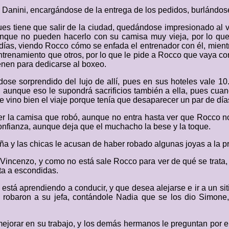
e Danini, encargándose de la entrega de los pedidos, burlándos
ues tiene que salir de la ciudad, quedándose impresionado al v
unque no pueden hacerlo con su camisa muy vieja, por lo que
s días, viendo Rocco cómo se enfada el entrenador con él, mie
trenamiento que otros, por lo que le pide a Rocco que vaya con
enen para dedicarse al boxeo.
ose sorprendido del lujo de allí, pues en sus hoteles vale 10
l, aunque eso le supondrá sacrificios también a ella, pues cua
vino bien el viaje porque tenía que desaparecer un par de días
lver la camisa que robó, aunque no entra hasta ver que Rocco n
onfianza, aunque deja que el muchacho la bese y la toque.
ña y las chicas le acusan de haber robado algunas joyas a la p
 Vincenzo, y como no está sale Rocco para ver de qué se trata
ta a escondidas.
está aprendiendo a conducir, y que desea alejarse e ir a un s
robaron a su jefa, contándole Nadia que se los dio Simone, p
mejorar en su trabajo, y los demás hermanos le preguntan por el