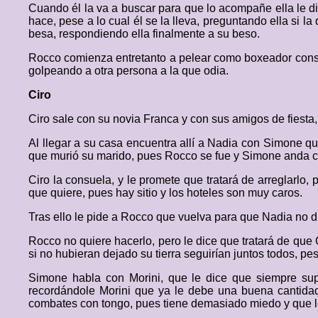
Cuando él la va a buscar para que lo acompañe ella le di
hace, pese a lo cual él se la lleva, preguntando ella si l
besa, respondiendo ella finalmente a su beso.
Rocco comienza entretanto a pelear como boxeador consi
golpeando a otra persona a la que odia.
Ciro
Ciro sale con su novia Franca y con sus amigos de fiesta, 
Al llegar a su casa encuentra allí a Nadia con Simone q
que murió su marido, pues Rocco se fue y Simone anda c
Ciro la consuela, y le promete que tratará de arreglarlo
que quiere, pues hay sitio y los hoteles son muy caros.
Tras ello le pide a Rocco que vuelva para que Nadia no d
Rocco no quiere hacerlo, pero le dice que tratará de que
si no hubieran dejado su tierra seguirían juntos todos, pe
Simone habla con Morini, que le dice que siempre sup
recordándole Morini que ya le debe una buena cantidad, 
combates con tongo, pues tiene demasiado miedo y que le