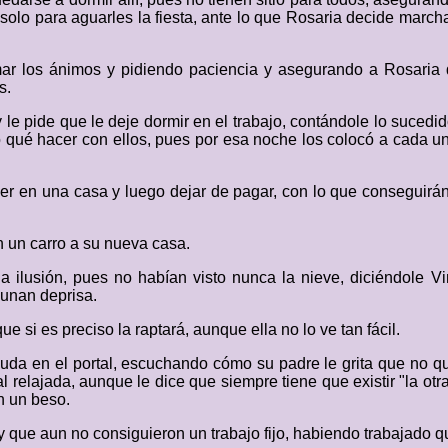
olo para aguarles la fiesta, ante lo que Rosaria decide marcha
mar los ánimos y pidiendo paciencia y asegurando a Rosaria 
s.
 le pide que le deje dormir en el trabajo, contándole lo suced
o qué hacer con ellos, pues por esa noche los colocó a cada u
r en una casa y luego dejar de pagar, con lo que conseguirán 
en un carro a su nueva casa.
 ilusión, pues no habían visto nunca la nieve, diciéndole V
yunan deprisa.
 si es preciso la raptará, aunque ella no lo ve tan fácil.
 en el portal, escuchando cómo su padre le grita que no quie
relajada, aunque le dice que siempre tiene que existir "la ot
n un beso.
 y que aun no consiguieron un trabajo fijo, habiendo trabajado 