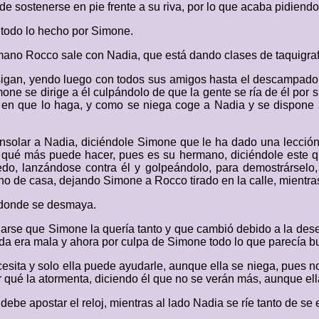
sostenerse en pie frente a su riva, por lo que acaba pidiendo q
 todo lo hecho por Simone.
rmano Rocco sale con Nadia, que está dando clases de taquigra
sigan, yendo luego con todos sus amigos hasta el descampado e
one se dirige a él culpándolo de que la gente se ría de él por 
 en que lo haga, y como se niega coge a Nadia y se dispone a
consolar a Nadia, diciéndole Simone que le ha dado una lecció
qué más puede hacer, pues es su hermano, diciéndole este qu
edo, lanzándose contra él y golpeándolo, para demostrárselo
o de casa, dejando Simone a Rocco tirado en la calle, mientras
 donde se desmaya.
arse que Simone la quería tanto y que cambió debido a la dese
ida era mala y ahora por culpa de Simone todo lo que parecía b
esita y solo ella puede ayudarle, aunque ella se niega, pues n
qué la atormenta, diciendo él que no se verán más, aunque ella 
debe apostar el reloj, mientras al lado Nadia se ríe tanto de