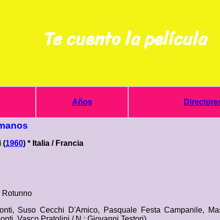
Te cuento la película
Años
Directore
rmanos
 (
1960
) * Italia / Francia
 Rotunno
onti, Suso Cecchi D'Amico, Pasquale Festa Campanile, Mas
nti, Vasco Pratolini / N.: Giovanni Testori)