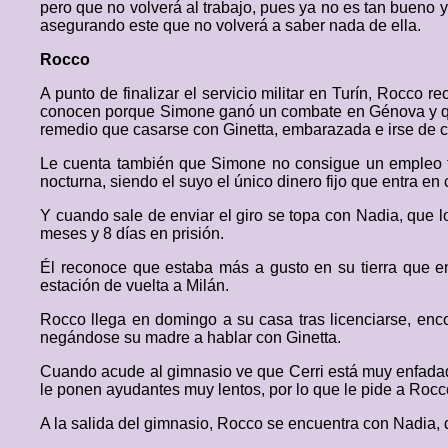
pero que no volverá al trabajo, pues ya no es tan bueno y a
asegurando este que no volverá a saber nada de ella.
Rocco
A punto de finalizar el servicio militar en Turín, Rocc
conocen porque Simone ganó un combate en Génova y que 
remedio que casarse con Ginetta, embarazada e irse de cas
Le cuenta también que Simone no consigue un empleo fij
nocturna, siendo el suyo el único dinero fijo que entra en 
Y cuando sale de enviar el giro se topa con Nadia, que lo
meses y 8 días en prisión.
Él reconoce que estaba más a gusto en su tierra que en
estación de vuelta a Milán.
Rocco llega en domingo a su casa tras licenciarse, enco
negándose su madre a hablar con Ginetta.
Cuando acude al gimnasio ve que Cerri está muy enfadad
le ponen ayudantes muy lentos, por lo que le pide a Rocco
A la salida del gimnasio, Rocco se encuentra con Nadia,