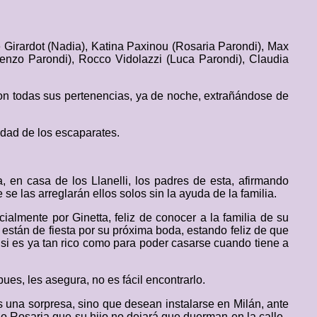
 Girardot (Nadia), Katina Paxinou (Rosaria Parondi), Max
cenzo Parondi), Rocco Vidolazzi (Luca Parondi), Claudia
con todas sus pertenencias, ya de noche, extrañándose de
idad de los escaparates.
, en casa de los Llanelli, los padres de esta, afirmando
 se las arreglarán ellos solos sin la ayuda de la familia.
cialmente por Ginetta, feliz de conocer a la familia de su
están de fiesta por su próxima boda, estando feliz de que
 si es ya tan rico como para poder casarse cuando tiene a
es, les asegura, no es fácil encontrarlo.
s una sorpresa, sino que desean instalarse en Milán, ante
do Rosaria que su hijo no dejará que duerman en la calle.,