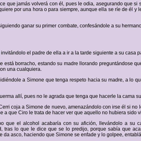
ce que jamás volverá con él, pues le odia, asegurando que si se
a quiere por una hora o para siempre, aunque ella se ríe de él y 
guiendo ganar su primer combate, confesándole a su hermano 
invitándolo el padre de ella a ir a la tarde siguiente a su casa 
ue está borracho, estando su madre llorando preguntándose qué
on una cualquiera.
, pidiéndole a Simone que tenga respeto hacia su madre, a lo 
uerma allí, pues no le agrada que tenga que hacerle la cama s
 Cerri coja a Simone de nuevo, amenazándolo con irse él si no 
se a que Ciro le trata de hacer ver que aquello no hubiera sido v
o que el alcohol acabaría con su afición, llevándolo a su 
tras lo que le dice que se lo predijo, porque sabía que acab
 da asco, haciendo que Simone se enfade y lo golpee, entablá