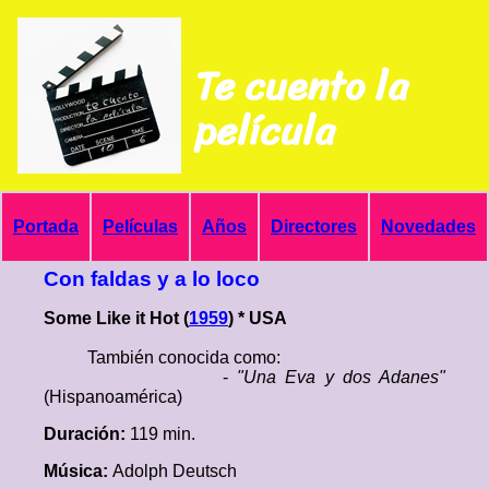
Te cuento la
película
Portada
Películas
Años
Directores
Novedades
Con faldas y a lo loco
Some Like it Hot (
1959
) * USA
También conocida como:
-
"Una Eva y dos Adanes"
(Hispanoamérica)
Duración:
119 min.
Música:
Adolph Deutsch