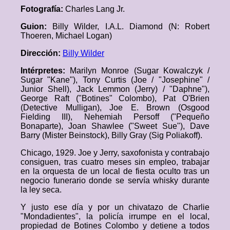
Fotografía:
Charles Lang Jr.
Guion:
Billy Wilder, I.A.L. Diamond (N: Robert
Thoeren, Michael Logan)
Dirección:
Billy Wilder
Intérpretes:
Marilyn Monroe (Sugar Kowalczyk /
Sugar "Kane"), Tony Curtis (Joe / "Josephine" /
Junior Shell), Jack Lemmon (Jerry) / "Daphne"),
George Raft ("Botines" Colombo), Pat O'Brien
(Detective Mulligan), Joe E. Brown (Osgood
Fielding III), Nehemiah Persoff ("Pequeño
Bonaparte), Joan Shawlee ("Sweet Sue"), Dave
Barry (Mister Beinstock), Billy Gray (Sig Poliakoff).
Chicago, 1929. Joe y Jerry, saxofonista y contrabajo
consiguen, tras cuatro meses sin empleo, trabajar
en la orquesta de un local de fiesta oculto tras un
negocio funerario donde se servía whisky durante
la ley seca.
Y justo ese día y por un chivatazo de Charlie
"Mondadientes", la policía irrumpe en el local,
propiedad de Botines Colombo y detiene a todos