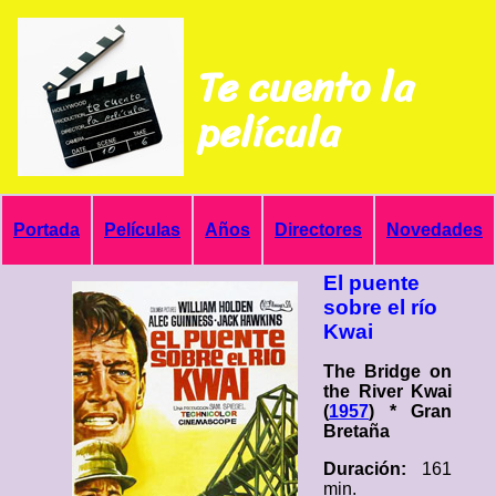
Te cuento la
película
Portada
Películas
Años
Directores
Novedades
El puente
sobre el río
Kwai
The Bridge on
the River Kwai
(
1957
) * Gran
Bretaña
Duración:
161
min.