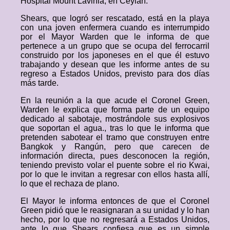
Hospital Mount Lavinia, en Ceylán.
Shears, que logró ser rescatado, está en la playa
con una joven enfermera cuando es interrumpido
por el Mayor Warden que le informa de que
pertenece a un grupo que se ocupa del ferrocarril
construido por los japoneses en el que él estuvo
trabajando y desean que les informe antes de su
regreso a Estados Unidos, previsto para dos días
más tarde.
En la reunión a la que acude el Coronel Green,
Warden le explica que forma parte de un equipo
dedicado al sabotaje, mostrándole sus explosivos
que soportan el agua., tras lo que le informa que
pretenden sabotear el tramo que construyen entre
Bangkok y Rangún, pero que carecen de
información directa, pues desconocen la región,
teniendo previsto volar el puente sobre el rio Kwai,
por lo que le invitan a regresar con ellos hasta allí,
lo que el rechaza de plano.
El Mayor le informa entonces de que el Coronel
Green pidió que le reasignaran a su unidad y lo han
hecho, por lo que no regresará a Estados Unidos,
ante lo que Shears confiesa que es un simple