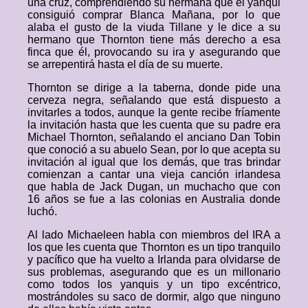
una cruz, comprendiendo su hermana que el yanqui
consiguió comprar Blanca Mañana, por lo que
alaba el gusto de la viuda Tillane y le dice a su
hermano que Thornton tiene más derecho a esa
finca que él, provocando su ira y asegurando que
se arrepentirá hasta el día de su muerte.
Thornton se dirige a la taberna, donde pide una
cerveza negra, señalando que está dispuesto a
invitarles a todos, aunque la gente recibe fríamente
la invitación hasta que les cuenta que su padre era
Michael Thornton, señalando el anciano Dan Tobin
que conoció a su abuelo Sean, por lo que acepta su
invitación al igual que los demás, que tras brindar
comienzan a cantar una vieja canción irlandesa
que habla de Jack Dugan, un muchacho que con
16 años se fue a las colonias en Australia donde
luchó.
Al lado Michaeleen habla con miembros del IRA a
los que les cuenta que Thornton es un tipo tranquilo
y pacífico que ha vuelto a Irlanda para olvidarse de
sus problemas, asegurando que es un millonario
como todos los yanquis y un tipo excéntrico,
mostrándoles su saco de dormir, algo que ninguno