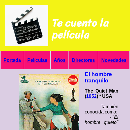
Te cuento la
película
Portada
Películas
Años
Directores
Novedades
El hombre
tranquilo
The Quiet Man
(
1952
) * USA
También
conocida como:
-
"El
hombre quieto"