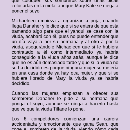
que coloquen sus sombreros sobre unas picas
colocadas en la meta, aunque Mary Kate se niega a
poner el suyo
Michaeleen empieza a organizar la puja, cuando
llega Danaher y le dice que si se entera de que está
tramando algo para que el yanqui se case con la
viuda, acabará con él, pues no puede entender que
un día vaya a por su hermana y al otro a por la
viuda, asegurándole Michaeleen que si le hubiera
contratado a él como intermediario ya habría
conseguido a la viuda años atrás, aunque le dice
que no es aún demasiado tarde y que si la viuda no
se ha decidido es porque ninguna mujer se metería
en una casa donde ya hay otra mujer, y que si se
hubiera librado de Mary la viuda ya se habría
decidido.
Cuando las mujeres empiezan a ofrecer sus
sombreros Danaher le pide a su hermana que
ponga el suyo, aunque se niega a hacerlo hasta
que ve que la viuda Tillane lo pone.
Los 6 competidores comienzan una carrera
accidentada y emocionante que gana Sean, que
coge el sombrero de la viuda, viendo cómo cada