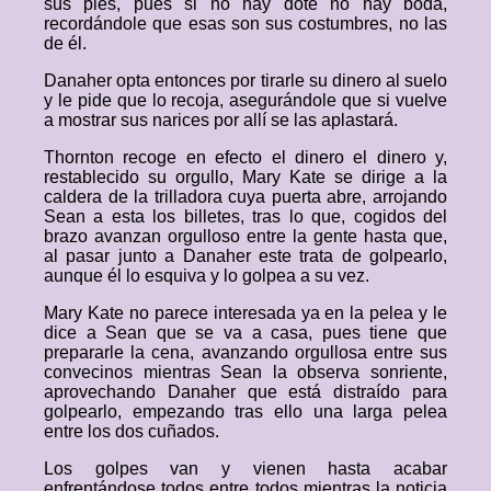
sus pies, pues si no hay dote no hay boda,
recordándole que esas son sus costumbres, no las
de él.
Danaher opta entonces por tirarle su dinero al suelo
y le pide que lo recoja, asegurándole que si vuelve
a mostrar sus narices por allí se las aplastará.
Thornton recoge en efecto el dinero el dinero y,
restablecido su orgullo, Mary Kate se dirige a la
caldera de la trilladora cuya puerta abre, arrojando
Sean a esta los billetes, tras lo que, cogidos del
brazo avanzan orgulloso entre la gente hasta que,
al pasar junto a Danaher este trata de golpearlo,
aunque él lo esquiva y lo golpea a su vez.
Mary Kate no parece interesada ya en la pelea y le
dice a Sean que se va a casa, pues tiene que
prepararle la cena, avanzando orgullosa entre sus
convecinos mientras Sean la observa sonriente,
aprovechando Danaher que está distraído para
golpearlo, empezando tras ello una larga pelea
entre los dos cuñados.
Los golpes van y vienen hasta acabar
enfrentándose todos entre todos mientras la noticia