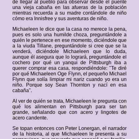
de llegar al pueblo para observar desde el puente
una vieja cabaña en las afueras de la población
mientras recuerda a su madre contándole de niño
cómo era Innisfree y sus aventuras de niño.
Michaeleen le dice que la casa no merece la pena,
pues es solo una humilde choza, preguntándole a
quién le pertenece en ese momento, diciéndole que
a la viuda Tillane, preguntándole si cree que se la
venderá, diciéndole Michaeleen que lo duda,
aunque él asegura que lo logrará, preguntándole el
cochero por qué un yanqui de Pittsburgh iba a
querer comprar esa casa, respondiéndole: "Te diré
por qué Michaeleen Oge Flynn, el pequeño Michael
Flynn que solía limpiar mi nariz cuando yo era un
niño. Porque soy Sean Thornton y nací en esa
cabaña".
Al ver de quién se trata, Michaeleen le pregunta con
qué los alimentan en Pittsburgh para ser tan
grande, señalando que con acero y lingotes de
acero candente.
Se topan entonces con Peter Lonergan, el narrador
de la historia, al que Michaeleen le presenta a su