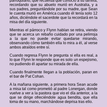
parroquiano, que recuerda que conoció a su familia,
recordando que su abuelo murió en Australia, y a
sus padres, preguntándole por su madre, que Sean
le cuenta murió en América cuando él tenía solo 12
años, diciéndole el sacerdote que la recordará en la
misa del día siguiente.
Mientras el párroco y Flynn hablan se retira, viendo
que se acerca un rebaño cuidado por una pelirroja
a la que no puede evitar quedarse mirando,
observando cómo también ella lo mira a él, al verse
ambos atraídos entre sí.
Cuando regresa Flynn le pregunta si ella es real, a
lo que Flynn le responde que es solo un espejismo,
no pudiendo él apartar su mirada de ella.
Cuando finalmente llegan a la población, paran en
el bar de Pat Cohan.
A la mañana siguiente, a primera hora Sean acude
a misa tal como prometió al padre Lonergan, donde
vuelve a ver a la pastora que vio el día anterior, a la
que se dirige ofreciéndole agua bendita, que ella
toma de su mano, marchándose deprisa tras ello.