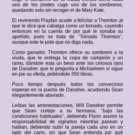
uno de los jinetes coge uno de los sombreros,
quedando solo sin recoger el de Mary Kate.
El reverendo Playfair acude a felicitar a Thornton al
que le dice que cabalga como un tornado, cayendo
entonces en la cuenta de por qué le sonaba su
apellido, pues se trata de "Tornado Thornton",
aunque este le pide que no diga nada.
Como ganador, Thornton ofrece su sombrero a la
viuda, que le entrega la copa de campeón y un
ramo, dándole esta un beso ante los celosos ojos
de Danaher, que le pregunta a Michaeleen si sigue
en pie su oferta, pidiéndole 350 libras.
Poco tiempo después todos los convecinos
esperan en la puerta de Danaher, acudiendo Sean
elegantemente ataviado.
Leídas las amonestaciones, Will Danaher permite
que Sean corteje a su hermana, "bajo las
condiciones habituales", debiendo Flynn asumir la
responsabilidad de vigilarlos mientras pasean y
hablan, debiendo subir la pareja cada uno en un
lado del carro, sin que Sean entienda por qué