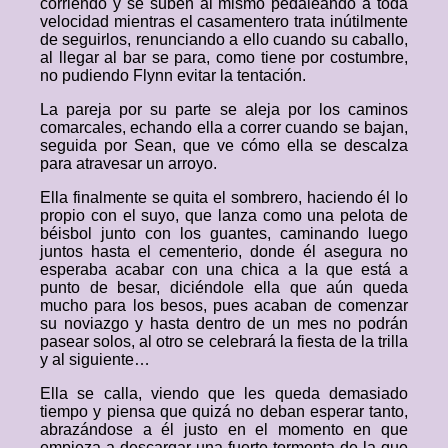
corriendo y se suben al mismo pedaleando a toda
velocidad mientras el casamentero trata inútilmente
de seguirlos, renunciando a ello cuando su caballo,
al llegar al bar se para, como tiene por costumbre,
no pudiendo Flynn evitar la tentación.
La pareja por su parte se aleja por los caminos
comarcales, echando ella a correr cuando se bajan,
seguida por Sean, que ve cómo ella se descalza
para atravesar un arroyo.
Ella finalmente se quita el sombrero, haciendo él lo
propio con el suyo, que lanza como una pelota de
béisbol junto con los guantes, caminando luego
juntos hasta el cementerio, donde él asegura no
esperaba acabar con una chica a la que está a
punto de besar, diciéndole ella que aún queda
mucho para los besos, pues acaban de comenzar
su noviazgo y hasta dentro de un mes no podrán
pasear solos, al otro se celebrará la fiesta de la trilla
y al siguiente…
Ella se calla, viendo que les queda demasiado
tiempo y piensa que quizá no deban esperar tanto,
abrazándose a él justo en el momento en que
empieza a descargar una fuerte tormenta de la que