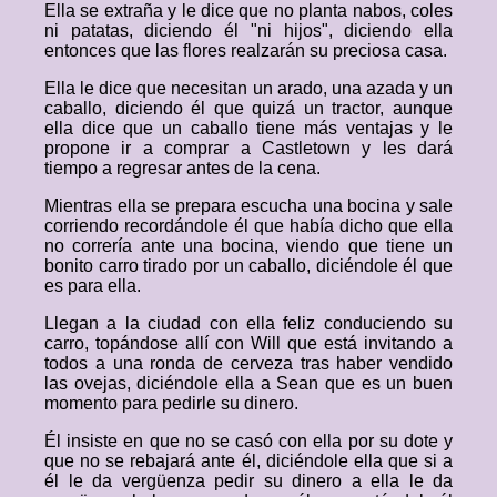
Ella se extraña y le dice que no planta nabos, coles
ni patatas, diciendo él "ni hijos", diciendo ella
entonces que las flores realzarán su preciosa casa.
Ella le dice que necesitan un arado, una azada y un
caballo, diciendo él que quizá un tractor, aunque
ella dice que un caballo tiene más ventajas y le
propone ir a comprar a Castletown y les dará
tiempo a regresar antes de la cena.
Mientras ella se prepara escucha una bocina y sale
corriendo recordándole él que había dicho que ella
no correría ante una bocina, viendo que tiene un
bonito carro tirado por un caballo, diciéndole él que
es para ella.
Llegan a la ciudad con ella feliz conduciendo su
carro, topándose allí con Will que está invitando a
todos a una ronda de cerveza tras haber vendido
las ovejas, diciéndole ella a Sean que es un buen
momento para pedirle su dinero.
Él insiste en que no se casó con ella por su dote y
que no se rebajará ante él, diciéndole ella que si a
él le da vergüenza pedir su dinero a ella le da