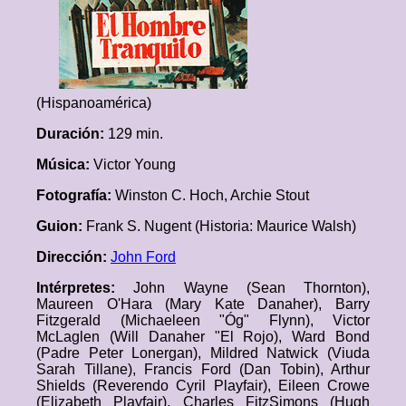
(Hispanoamérica)
Duración:
129 min.
Música:
Victor Young
Fotografía:
Winston C. Hoch, Archie Stout
Guion:
Frank S. Nugent (Historia: Maurice Walsh)
Dirección:
John Ford
Intérpretes:
John Wayne (Sean Thornton),
Maureen O'Hara (Mary Kate Danaher), Barry
Fitzgerald (Michaeleen "Óg" Flynn), Victor
McLaglen (Will Danaher "El Rojo), Ward Bond
(Padre Peter Lonergan), Mildred Natwick (Viuda
Sarah Tillane), Francis Ford (Dan Tobin), Arthur
Shields (Reverendo Cyril Playfair), Eileen Crowe
(Elizabeth Playfair), Charles FitzSimons (Hugh