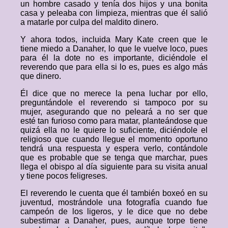
un hombre casado y tenía dos hijos y una bonita
casa y peleaba con limpieza, mientras que él salió
a matarle por culpa del maldito dinero.
Y ahora todos, incluida Mary Kate creen que le
tiene miedo a Danaher, lo que le vuelve loco, pues
para él la dote no es importante, diciéndole el
reverendo que para ella si lo es, pues es algo más
que dinero.
Él dice que no merece la pena luchar por ello,
preguntándole el reverendo si tampoco por su
mujer, asegurando que no peleará a no ser que
esté tan furioso como para matar, planteándose que
quizá ella no le quiere lo suficiente, diciéndole el
religioso que cuando llegue el momento oportuno
tendrá una respuesta y espera verlo, contándole
que es probable que se tenga que marchar, pues
llega el obispo al día siguiente para su visita anual
y tiene pocos feligreses.
El reverendo le cuenta que él también boxeó en su
juventud, mostrándole una fotografía cuando fue
campeón de los ligeros, y le dice que no debe
subestimar a Danaher, pues, aunque torpe tiene