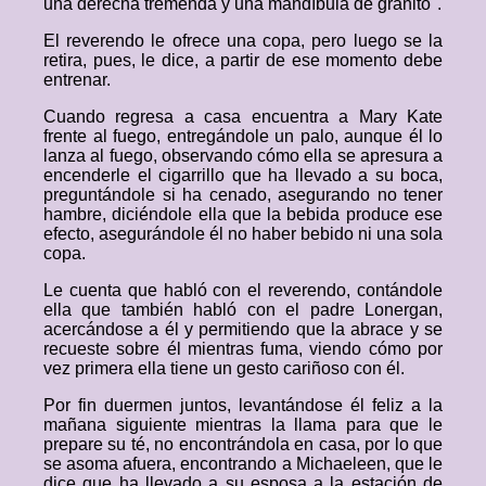
una derecha tremenda y una mandíbula de granito".
El reverendo le ofrece una copa, pero luego se la
retira, pues, le dice, a partir de ese momento debe
entrenar.
Cuando regresa a casa encuentra a Mary Kate
frente al fuego, entregándole un palo, aunque él lo
lanza al fuego, observando cómo ella se apresura a
encenderle el cigarrillo que ha llevado a su boca,
preguntándole si ha cenado, asegurando no tener
hambre, diciéndole ella que la bebida produce ese
efecto, asegurándole él no haber bebido ni una sola
copa.
Le cuenta que habló con el reverendo, contándole
ella que también habló con el padre Lonergan,
acercándose a él y permitiendo que la abrace y se
recueste sobre él mientras fuma, viendo cómo por
vez primera ella tiene un gesto cariñoso con él.
Por fin duermen juntos, levantándose él feliz a la
mañana siguiente mientras la llama para que le
prepare su té, no encontrándola en casa, por lo que
se asoma afuera, encontrando a Michaeleen, que le
dice que ha llevado a su esposa a la estación de