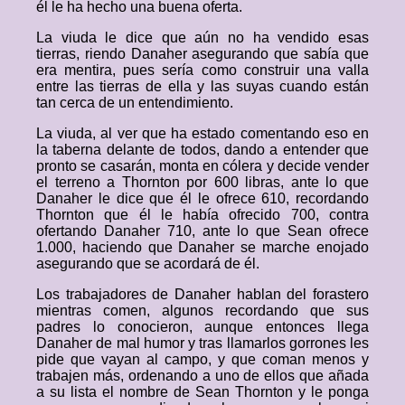
él le ha hecho una buena oferta.
La viuda le dice que aún no ha vendido esas
tierras, riendo Danaher asegurando que sabía que
era mentira, pues sería como construir una valla
entre las tierras de ella y las suyas cuando están
tan cerca de un entendimiento.
La viuda, al ver que ha estado comentando eso en
la taberna delante de todos, dando a entender que
pronto se casarán, monta en cólera y decide vender
el terreno a Thornton por 600 libras, ante lo que
Danaher le dice que él le ofrece 610, recordando
Thornton que él le había ofrecido 700, contra
ofertando Danaher 710, ante lo que Sean ofrece
1.000, haciendo que Danaher se marche enojado
asegurando que se acordará de él.
Los trabajadores de Danaher hablan del forastero
mientras comen, algunos recordando que sus
padres lo conocieron, aunque entonces llega
Danaher de mal humor y tras llamarlos gorrones les
pide que vayan al campo, y que coman menos y
trabajen más, ordenando a uno de ellos que añada
a su lista el nombre de Sean Thornton y le ponga