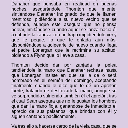
Danaher que pensaba en realidad en buenas
noches, asegurándole Thornton que miente,
sintiéndose Danaher indignado de que le llamen
mentiroso, pidiéndole a su nuevo vecino que se
defienda, aunque este asegura que no piensa
pelear, limitándose cuando aquel se lanza hacia él
a cubrirle la cabeza con un trapo impidiéndole ver y
que le pegue, lo que le enfada aún más,
disponiéndose a golpearle de nuevo cuando llega
el padre Lonergan que le recrimina su actitud,
pidiendo a Flynn que lo lleve a casa.
Thornton decide dar por zanjada la pelea
tendiéndole la mano que Danaher rechaza hasta
que Lonergan insiste en que se la dé o será
nombrado en el sermón del domingo, aceptando
finalmente cuando le dice que le dé un apretón
fuerte, tratando de destrozarle la mano, aunque se
ve sorprendido sufriendo también él el apretón, tras
el cual Sean asegura que no le gustan los hombres
que dan la mano floja, ganándose de inmediato el
aprecio de sus paisanos, que brindan con él y
siguen cantando pacíficamente.
Va tras ello a hacerse cargo de la vieja casa, que se