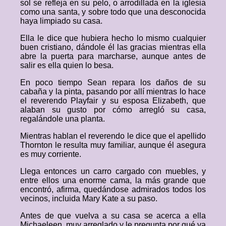
sol se refleja en su pelo, o arrodillada en la iglesia
como una santa, y sobre todo que una desconocida
haya limpiado su casa.
Ella le dice que hubiera hecho lo mismo cualquier
buen cristiano, dándole él las gracias mientras ella
abre la puerta para marcharse, aunque antes de
salir es ella quien lo besa.
En poco tiempo Sean repara los daños de su
cabaña y la pinta, pasando por allí mientras lo hace
el reverendo Playfair y su esposa Elizabeth, que
alaban su gusto por cómo arregló su casa,
regalándole una planta.
Mientras hablan el reverendo le dice que el apellido
Thornton le resulta muy familiar, aunque él asegura
es muy corriente.
Llega entonces un carro cargado con muebles, y
entre ellos una enorme cama, la más grande que
encontró, afirma, quedándose admirados todos los
vecinos, incluida Mary Kate a su paso.
Antes de que vuelva a su casa se acerca a ella
Michaeleen, muy arreglado y le pregunta por qué va