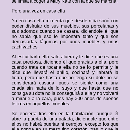
se limita a coger a Mary Kate con la que se marcha.
Pero una vez en casa ella
Ya en casa ella recuerda que desde niña soñó con
poder disfrutar de sus muebles, sus porcelanas y
sus adornos cuando se casara, diciéndole él que
no sabía que eso le importara tanto y que son
demasiadas lágrimas por unos muebles y unos
cachivaches.
Al escucharlo ella sale afuera y le dice que es una
casa preciosa, diciendo él que gracias a ella, pero
cuando trata de tocarla ella no se lo permite y le
dice que llevará el anillo, cocinará y labrará la
tierra, pero que hasta que no tenga su dote no se
considerará casada, pues se siente como una
criada sin nada de lo suyo y que hasta que no
consiga su dote no la conseguirá a ella y no volverá
a mirarle a la cara, pues hay 300 años de sueños
felices en aquellos muebles.
Se encierra tras ello en la habitación, aunque él
abre la puerta de una patada, diciéndole que entre
ellos no habrá puertas ni cerrojos, excepto los que
ella ponga en su mezquino corazón, tras lo que la