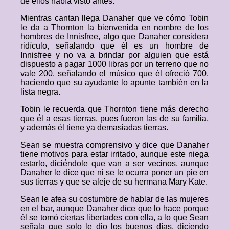
de ellos había visto antes.
Mientras cantan llega Danaher que ve cómo Tobin
le da a Thornton la bienvenida en nombre de los
hombres de Innisfree, algo que Danaher considera
ridículo, señalando que él es un hombre de
Innisfree y no va a brindar por alguien que está
dispuesto a pagar 1000 libras por un terreno que no
vale 200, señalando el músico que él ofreció 700,
haciendo que su ayudante lo apunte también en la
lista negra.
Tobin le recuerda que Thornton tiene más derecho
que él a esas tierras, pues fueron las de su familia,
y además él tiene ya demasiadas tierras.
Sean se muestra comprensivo y dice que Danaher
tiene motivos para estar irritado, aunque este niega
estarlo, diciéndole que van a ser vecinos, aunque
Danaher le dice que ni se le ocurra poner un pie en
sus tierras y que se aleje de su hermana Mary Kate.
Sean le afea su costumbre de hablar de las mujeres
en el bar, aunque Danaher dice que lo hace porque
él se tomó ciertas libertades con ella, a lo que Sean
señala que solo le dio los buenos días, diciendo