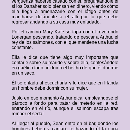
vergüenza haberse casado con él, preguntándole él
si los Danaher solo piensan en dinero, viendo cómo
ella llega a amenazarle con el látigo antes de
marcharse dejándole a él allí por lo que debe
regresar andando a su casa muy enfadado.
Por el camino Mary Kate se topa con el reverendo
Lonergan pescando, tratando de pescar a Arthur, el
rey de los salmones, con el que mantiene una lucha
constante.
Ella le dice que tiene algo muy importante que
contarle sobre su marido y sobre ella, confesándole
en gaélico todo, incluido el hecho de que él duerme
en un saco.
Él se enfada al escucharla y le dice que en Irlanda
un hombre debe dormir con su mujer.
Justo en ese momento Arthur pica, empleándose el
párroco a fondo para tratar de meterlo en la red,
entrando en el río, aunque el salmón escapa tras
romper el sedal.
Al llegar al pueblo, Sean entra en el bar, donde los
hombres beben y cantan, rechazando él la copa