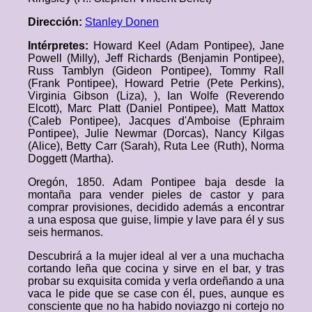
Dirección:
Stanley Donen
Intérpretes:
Howard Keel (Adam Pontipee), Jane
Powell (Milly), Jeff Richards (Benjamin Pontipee),
Russ Tamblyn (Gideon Pontipee), Tommy Rall
(Frank Pontipee), Howard Petrie (Pete Perkins),
Virginia Gibson (Liza), ), Ian Wolfe (Reverendo
Elcott), Marc Platt (Daniel Pontipee), Matt Mattox
(Caleb Pontipee), Jacques d'Amboise (Ephraim
Pontipee), Julie Newmar (Dorcas), Nancy Kilgas
(Alice), Betty Carr (Sarah), Ruta Lee (Ruth), Norma
Doggett (Martha).
Oregón, 1850. Adam Pontipee baja desde la
montaña para vender pieles de castor y para
comprar provisiones, decidido además a encontrar
a una esposa que guise, limpie y lave para él y sus
seis hermanos.
Descubrirá a la mujer ideal al ver a una muchacha
cortando leña que cocina y sirve en el bar, y tras
probar su exquisita comida y verla ordeñando a una
vaca le pide que se case con él, pues, aunque es
consciente que no ha habido noviazgo ni cortejo no