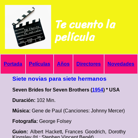
Te cuento la
película
Portada
Películas
Años
Directores
Novedades
Siete novias para siete hermanos
Seven Brides for Seven Brothers (
1954
) * USA
Duración:
102 Min.
Música:
Gene de Paul (Canciones: Johnny Mercer)
Fotografía:
George Folsey
Guion:
Albert Hackett, Frances Goodrich, Dorothy
Kingsley (H.: Stephen Vincent Benét)