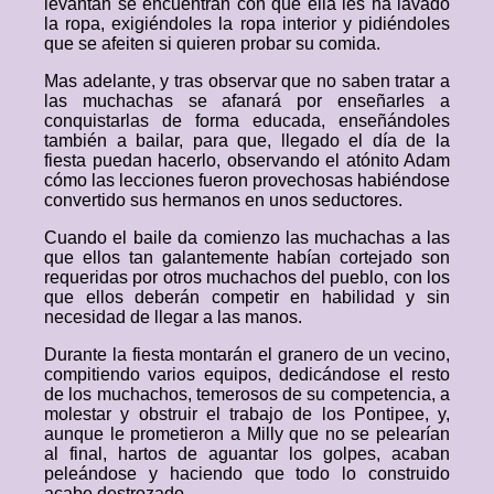
levantan se encuentran con que ella les ha lavado
la ropa, exigiéndoles la ropa interior y pidiéndoles
que se afeiten si quieren probar su comida.
Mas adelante, y tras observar que no saben tratar a
las muchachas se afanará por enseñarles a
conquistarlas de forma educada, enseñándoles
también a bailar, para que, llegado el día de la
fiesta puedan hacerlo, observando el atónito Adam
cómo las lecciones fueron provechosas habiéndose
convertido sus hermanos en unos seductores.
Cuando el baile da comienzo las muchachas a las
que ellos tan galantemente habían cortejado son
requeridas por otros muchachos del pueblo, con los
que ellos deberán competir en habilidad y sin
necesidad de llegar a las manos.
Durante la fiesta montarán el granero de un vecino,
compitiendo varios equipos, dedicándose el resto
de los muchachos, temerosos de su competencia, a
molestar y obstruir el trabajo de los Pontipee, y,
aunque le prometieron a Milly que no se pelearían
al final, hartos de aguantar los golpes, acaban
peleándose y haciendo que todo lo construido
acabe destrozado.