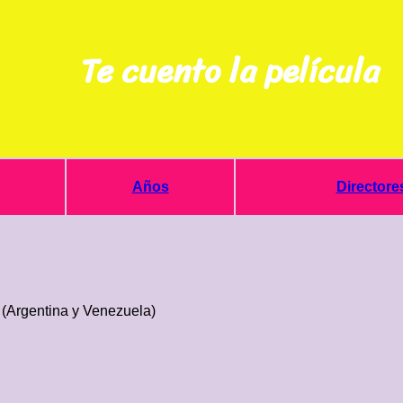
Te cuento la película
Años
Directore
(Argentina y Venezuela)