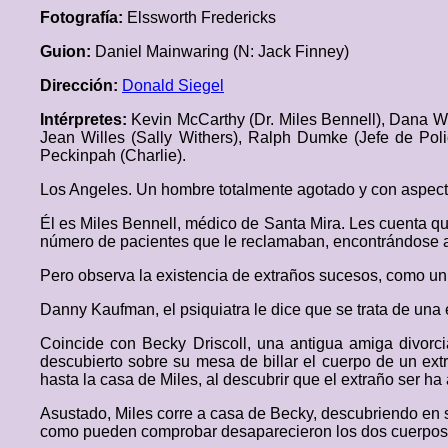
Fotografía:
Elssworth Fredericks
Guion:
Daniel Mainwaring (N: Jack Finney)
Dirección:
Donald Siegel
Intérpretes:
Kevin McCarthy (Dr. Miles Bennell), Dana Wy
Jean Willes (Sally Withers), Ralph Dumke (Jefe de Polic
Peckinpah (Charlie).
Los Angeles. Un hombre totalmente agotado y con aspecto 
Él es Miles Bennell, médico de Santa Mira. Les cuenta qu
número de pacientes que le reclamaban, encontrándose a
Pero observa la existencia de extraños sucesos, como un 
Danny Kaufman, el psiquiatra le dice que se trata de una 
Coincide con Becky Driscoll, una antigua amiga divorc
descubierto sobre su mesa de billar el cuerpo de un ext
hasta la casa de Miles, al descubrir que el extraño ser ha
Asustado, Miles corre a casa de Becky, descubriendo en su
como pueden comprobar desaparecieron los dos cuerpos