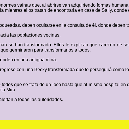
enormes vainas que, al abrirse van adquiriendo formas humanas 
a mientras ellos tratan de encontrarla en casa de Sally, dond
loqueadas, deben ocultarse en la consulta de él, donde deben t
hacia las poblaciones vecinas.
n se han transformado. Ellos le explican que carecen de sen
l que germinaron para transformarlos a todos.
conden en una antigua mina.
regreso con una Becky transformada que le perseguirá como lo
 todos que se trata de un loco hasta que al mismo hospital en 
ta Mira.
lertan a todas las autoridades.