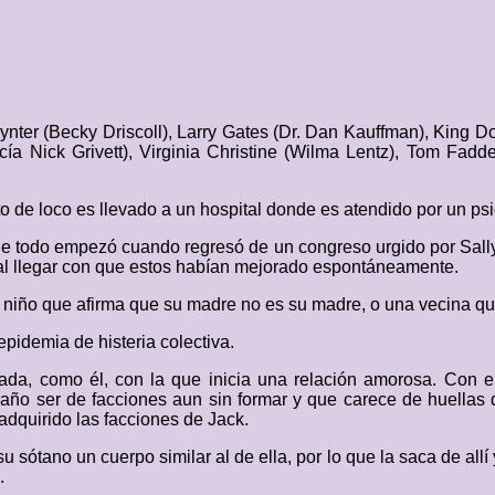
nter (Becky Driscoll), Larry Gates (Dr. Dan Kauffman), King D
ía Nick Grivett), Virginia Christine (Wilma Lentz), Tom Fadde
de loco es llevado a un hospital donde es atendido por un psiq
e todo empezó cuando regresó de un congreso urgido por Sally,
l llegar con que estos habían mejorado espontáneamente.
niño que afirma que su madre no es su madre, o una vecina que 
epidemia de histeria colectiva.
iada, como él, con la que inicia una relación amorosa. Con 
raño ser de facciones aun sin formar y que carece de huellas
 adquirido las facciones de Jack.
 sótano un cuerpo similar al de ella, por lo que la saca de al
.