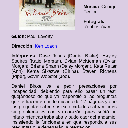
Música:
George
Fenton
Fotografía:
Robbie Ryan
Guion:
Paul Laverty
Dirección:
Ken Loach
Intérpretes:
Dave Johns (Daniel Blake), Hayley
Squires (Katie Morgan), Dylan McKiernan (Dylan
Morgan), Briana Shann (Daisy Morgan), Kate Rutter
(Ann), Kema Sikazwe (China), Steven Richens
(Piper), Gavin Webster (Joe).
Daniel Blake va a pedir prestaciones por
incapacidad, debiendo para ello pasar un test,
quejándose de que ya respondió a las preguntas
que le hacen en un formulario de 52 páginas y que
las preguntas sobre sus extremidades sobran, pues
su problema es con su corazón, pues sufrió un
infarto mientras trabajaba y pudo caer del andamio,
insistiendo la funcionaria en que responda a sus
preguntas o le denegarán la prestación.