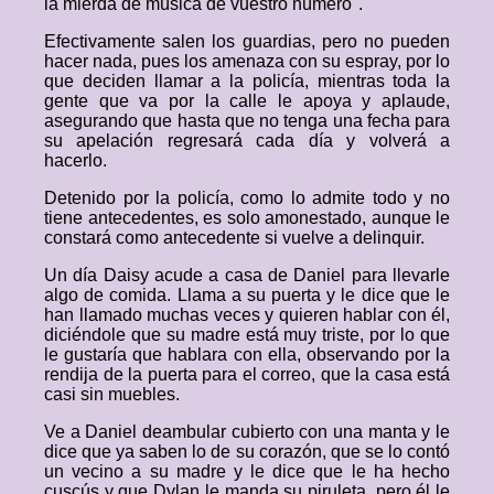
la mierda de música de vuestro número".
Efectivamente salen los guardias, pero no pueden
hacer nada, pues los amenaza con su espray, por lo
que deciden llamar a la policía, mientras toda la
gente que va por la calle le apoya y aplaude,
asegurando que hasta que no tenga una fecha para
su apelación regresará cada día y volverá a
hacerlo.
Detenido por la policía, como lo admite todo y no
tiene antecedentes, es solo amonestado, aunque le
constará como antecedente si vuelve a delinquir.
Un día Daisy acude a casa de Daniel para llevarle
algo de comida. Llama a su puerta y le dice que le
han llamado muchas veces y quieren hablar con él,
diciéndole que su madre está muy triste, por lo que
le gustaría que hablara con ella, observando por la
rendija de la puerta para el correo, que la casa está
casi sin muebles.
Ve a Daniel deambular cubierto con una manta y le
dice que ya saben lo de su corazón, que se lo contó
un vecino a su madre y le dice que le ha hecho
cuscús y que Dylan le manda su piruleta, pero él le