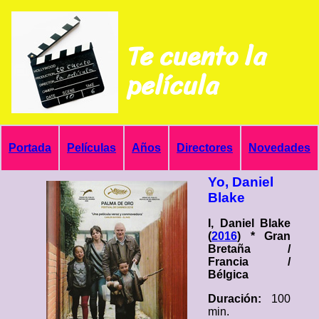
Te cuento la
película
Portada
Películas
Años
Directores
Novedades
Yo, Daniel
Blake
I, Daniel Blake
(
2016
) * Gran
Bretaña /
Francia /
Bélgica
Duración:
100
min.