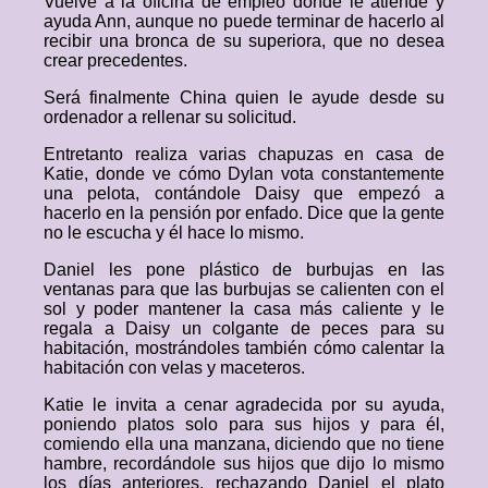
Vuelve a la oficina de empleo donde le atiende y
ayuda Ann, aunque no puede terminar de hacerlo al
recibir una bronca de su superiora, que no desea
crear precedentes.
Será finalmente China quien le ayude desde su
ordenador a rellenar su solicitud.
Entretanto realiza varias chapuzas en casa de
Katie, donde ve cómo Dylan vota constantemente
una pelota, contándole Daisy que empezó a
hacerlo en la pensión por enfado. Dice que la gente
no le escucha y él hace lo mismo.
Daniel les pone plástico de burbujas en las
ventanas para que las burbujas se calienten con el
sol y poder mantener la casa más caliente y le
regala a Daisy un colgante de peces para su
habitación, mostrándoles también cómo calentar la
habitación con velas y maceteros.
Katie le invita a cenar agradecida por su ayuda,
poniendo platos solo para sus hijos y para él,
comiendo ella una manzana, diciendo que no tiene
hambre, recordándole sus hijos que dijo lo mismo
los días anteriores, rechazando Daniel el plato