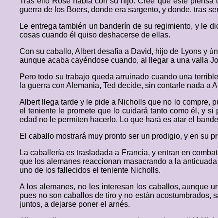
Tras ello Rose habla con su hijo. Cree que este piensa
guerra de los Boers, donde era sargento, y donde, tras se
Le entrega también un banderín de su regimiento, y le di
cosas cuando él quiso deshacerse de ellas.
Con su caballo, Albert desafía a David, hijo de Lyons y 
aunque acaba cayéndose cuando, al llegar a una valla Joe
Pero todo su trabajo queda arruinado cuando una terrible 
la guerra con Alemania, Ted decide, sin contarle nada a Alb
Albert llega tarde y le pide a Nicholls que no lo compre,
el teniente le promete que lo cuidará tanto como él, y si 
edad no le permiten hacerlo. Lo que hará es atar el bander
El caballo mostrará muy pronto ser un prodigio, y en su pri
La caballería es trasladada a Francia, y entran en comba
que los alemanes reaccionan masacrando a la anticuada ca
uno de los fallecidos el teniente Nicholls.
A los alemanes, no les interesan los caballos, aunque un
pues no son caballos de tiro y no están acostumbrados, s
juntos, a dejarse poner el arnés.