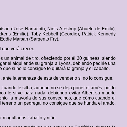
atson (Rose Narracott), Niels Arestrup (Abuelo de Emily),
kens (Emilie), Toby Kebbell (Geordie), Patrick Kennedy
 Eddie Marsan (Sargento Fry).
l que verá crecer.
 un animal de tiro, ofreciendo por él 30 guineas, siendo
gar el alquiler de su granja a Lyons, debiendo pedirle una
que si no lo consigue le quitará la granja y el caballo.
 ante la amenaza de esta de venderlo si no lo consigue.
 cuando le silba, aunque no se deja poner el arnés, por lo
oco le sirve para nada, debiendo evitar Albert su muerte
miento la mayoría de sus convecinos, que cómo cuando el
 el terreno un pedregal no consigue que se hunda el arado,
ar magullados caballo y niño.