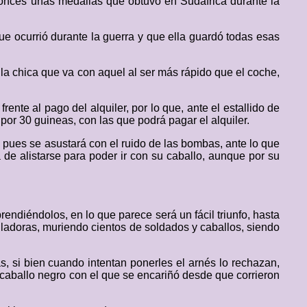
tonces unas medallas que obtuvo en Sudáfrica durante la
ue ocurrió durante la guerra y que ella guardó todas esas
la chica que va con aquel al ser más rápido que el coche,
nte al pago del alquiler, por lo que, ante el estallido de
s por 30 guineas, con las que podrá pagar el alquiler.
, pues se asustará con el ruido de las bombas, ante lo que
ta de alistarse para poder ir con su caballo, aunque por su
ndiéndolos, en lo que parece será un fácil triunfo, hasta
lladoras, muriendo cientos de soldados y caballos, siendo
s, si bien cuando intentan ponerles el arnés lo rechazan,
 caballo negro con el que se encariñó desde que corrieron