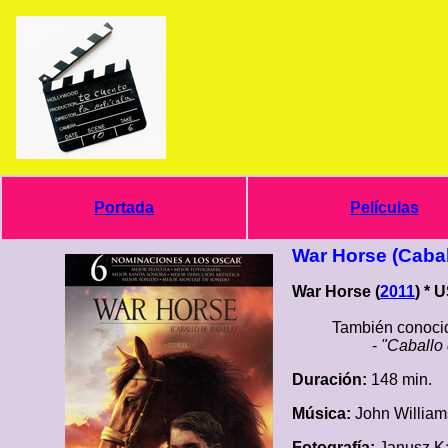
Portada
Películas
War Horse (Cabal
War Horse (
2011
) * 
También conocid
-
"Caballo 
Duración:
148 min.
Música:
John William
Fotografía:
Janusz K