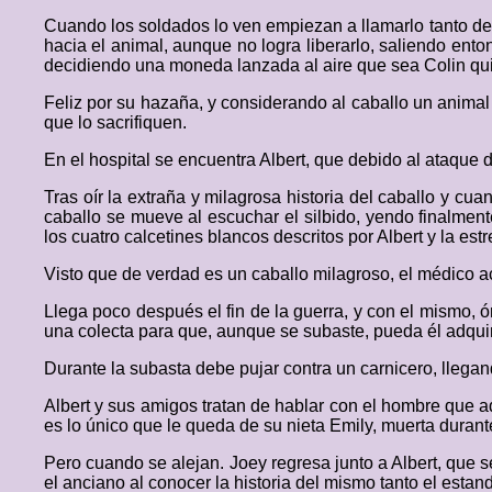
Cuando los soldados lo ven empiezan a llamarlo tanto des
hacia el animal, aunque no logra liberarlo, saliendo ento
decidiendo una moneda lanzada al aire que sea Colin quie
Feliz por su hazaña, y considerando al caballo un animal 
que lo sacrifiquen.
En el hospital se encuentra Albert, que debido al ataqu
Tras oír la extraña y milagrosa historia del caballo y cu
caballo se mueve al escuchar el silbido, yendo finalment
los cuatro calcetines blancos descritos por Albert y la estr
Visto que de verdad es un caballo milagroso, el médico ac
Llega poco después el fin de la guerra, y con el mismo, 
una colecta para que, aunque se subaste, pueda él adquir
Durante la subasta debe pujar contra un carnicero, llegan
Albert y sus amigos tratan de hablar con el hombre que ad
es lo único que le queda de su nieta Emily, muerta durante
Pero cuando se alejan. Joey regresa junto a Albert, que s
el anciano al conocer la historia del mismo tanto el estan