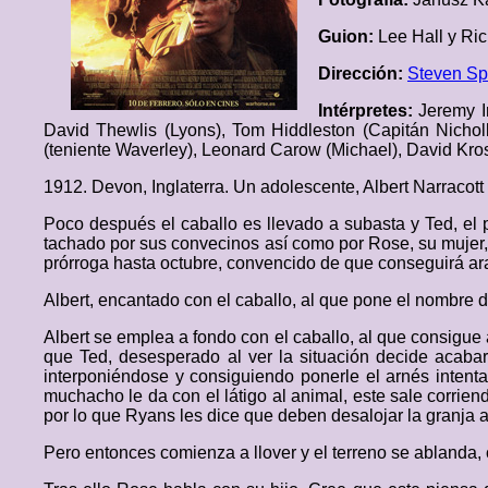
Guion:
Lee Hall y Ric
Dirección:
Steven Sp
Intérpretes:
Jeremy I
David Thewlis (Lyons), Tom Hiddleston (Capitán Nichol
(teniente Waverley), Leonard Carow (Michael), David Kro
1912. Devon, Inglaterra. Un adolescente, Albert Narracott 
Poco después el caballo es llevado a subasta y Ted, el 
tachado por sus convecinos así como por Rose, su mujer, d
prórroga hasta octubre, convencido de que conseguirá arar 
Albert, encantado con el caballo, al que pone el nombre
Albert se emplea a fondo con el caballo, al que consigue 
que Ted, desesperado al ver la situación decide acabar 
interponiéndose y consiguiendo ponerle el arnés intent
muchacho le da con el látigo al animal, este sale corrien
por lo que Ryans les dice que deben desalojar la granja a
Pero entonces comienza a llover y el terreno se ablanda, 