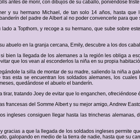
olls antes de morir, con dibujos de su caballo, poniéndose triste
er y su hermano Michael, de tan solo 14 años, hasta que los
banderín del padre de Albert al no poder convencerle para que
lado a Topthorn, y recoge a su hermano, que sube sobre este, 
su abuelo en la granja cercana, Emily, descubre a los dos caba
 si bien la llegada de los alemanes a la región les obliga a e
vitar que los vean al esconderlos la niña en su propia habitació
egándole la silla de montar de su madre, saliendo la niña a galo
 tras esta se encuentran los soldados alemanes, los cuales les
s meses, quedándose el abuelo el banderín.
 tirar, tratando Joey de evitar que lo enganchen, ofreciéndose 
ras francesas del Somme Albert y su mejor amigo, Andrew East
dos ingleses consiguen llegar hasta las trincheras alemanas
 gracias a que la llegada de los soldados ingleses permite que 
dado, galopando en medio de la tierra de nadie, hasta que su ca