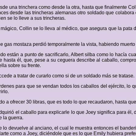
de una trinchera como desde la otra, hasta que finalmente Coll
nces desde las trincheras alemanas otro soldado que colabora c
n se lo lleve a sus trincheras.
mágico, Collin se lo lleva al médico, que asegura que la pata d
e de gas mostaza perdió temporalmente la vista, habiendo muer
ando están a punto de sacrificarlo, Albert silba como lo hacía
e hasta él, que, pese a su ceguera describe al caballo, comprob
ella sobre su frente.
cede a tratar de curarlo como si de un soldado más se tratase.
órdenes para que se vendan todos los caballos del ejército, lo 
irlo.
do a ofrecer 30 libras, que es todo lo que recaudaron, hasta qu
quirió el caballo para explicarle lo que Joey significa para él,
 la guerra.
e lo devuelve al anciano, el cual le muestra entonces el bande
darte como a Joey, diciéndole que es lo que Emily hubiera prefe