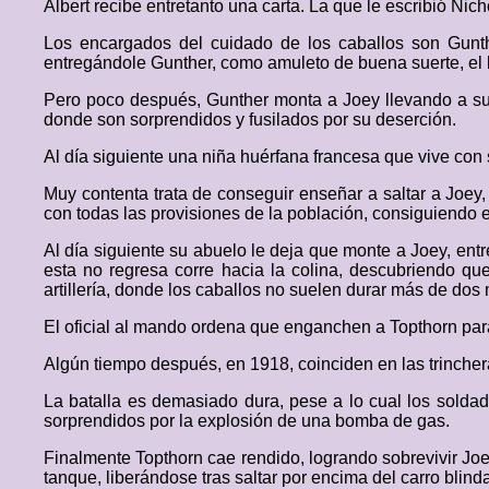
Albert recibe entretanto una carta. La que le escribió Nich
Los encargados del cuidado de los caballos son Gunth
entregándole Gunther, como amuleto de buena suerte, el 
Pero poco después, Gunther monta a Joey llevando a su 
donde son sorprendidos y fusilados por su deserción.
Al día siguiente una niña huérfana francesa que vive con 
Muy contenta trata de conseguir enseñar a saltar a Joey,
con todas las provisiones de la población, consiguiendo e
Al día siguiente su abuelo le deja que monte a Joey, entr
esta no regresa corre hacia la colina, descubriendo que
artillería, donde los caballos no suelen durar más de do
El oficial al mando ordena que enganchen a Topthorn para
Algún tiempo después, en 1918, coinciden en las trinche
La batalla es demasiado dura, pese a lo cual los solda
sorprendidos por la explosión de una bomba de gas.
Finalmente Topthorn cae rendido, logrando sobrevivir Joey
tanque, liberándose tras saltar por encima del carro blin