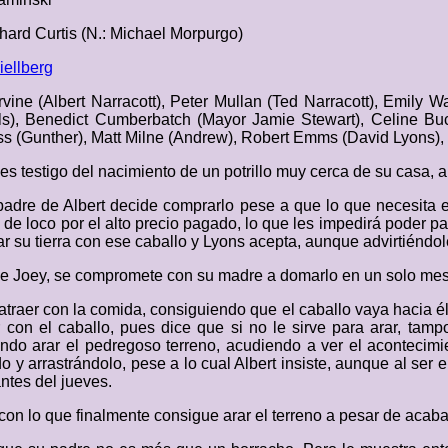
hard Curtis (N.: Michael Morpurgo)
iellberg
rvine (Albert Narracott), Peter Mullan (Ted Narracott), Emily W
ls), Benedict Cumberbatch (Mayor Jamie Stewart), Celine Buc
ss (Gunther), Matt Milne (Andrew), Robert Emms (David Lyons),
es testigo del nacimiento de un potrillo muy cerca de su casa, a
padre de Albert decide comprarlo pese a que lo que necesita es
e loco por el alto precio pagado, lo que les impedirá poder pa
su tierra con ese caballo y Lyons acepta, aunque advirtiéndole 
 de Joey, se compromete con su madre a domarlo en un solo mes,
atraer con la comida, consiguiendo que el caballo vaya hacia él
con el caballo, pues dice que si no le sirve para arar, tamp
ando arar el pedregoso terreno, acudiendo a ver el aconteci
do y arrastrándolo, pese a lo cual Albert insiste, aunque al ser
ntes del jueves.
con lo que finalmente consigue arar el terreno a pesar de acab