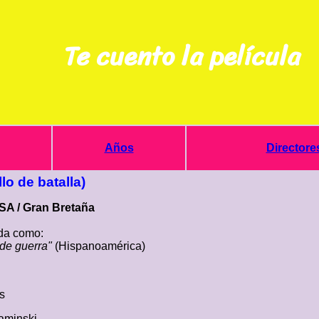
Te cuento la película
Años
Directore
lo de batalla)
USA / Gran Bretaña
a como:
de guerra"
(Hispanoamérica)
s
aminski