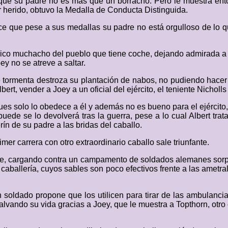
 que su padre no es más que un borracho. Pero le muestra en
r herido, obtuvo la Medalla de Conducta Distinguida.
ce que pese a sus medallas su padre no está orgulloso de lo q
único muchacho del pueblo que tiene coche, dejando admirada a 
y no se atreve a saltar.
tormenta destroza su plantación de nabos, no pudiendo hacer fre
ert, vender a Joey a un oficial del ejército, el teniente Nicholl
 pues solo lo obedece a él y además no es bueno para el ejército
puede se lo devolverá tras la guerra, pese a lo cual Albert tra
ín de su padre a las bridas del caballo.
mer carrera con otro extraordinario caballo sale triunfante.
te, cargando contra un campamento de soldados alemanes sorpre
ballería, cuyos sables son poco efectivos frente a las ametra
 soldado propone que los utilicen para tirar de las ambulancia
alvando su vida gracias a Joey, que le muestra a Topthorn, otro