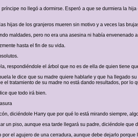
príncipe no llegó a dormirse. Esperó a que se durmiera la hija 
las hijas de los granjeros mueren sin motivo y a veces las bruj
eando maldades, pero no era una asesina ni había envenenado al 
zmente hasta el fin de su vida.
solutos.
a, respondiéndole el árbol que no es de ella de quien tiene qu
 abuela le dice que su madre quiere hablarle y que ha llegado 
ue el tratamiento de su madre no está dando resultados, por lo q
ice que todo irá bien.
basura
ncón, diciéndole Harry que por qué lo está mirando siempre, algo
eñar un piso, aunque esa tarde llegará su padre, diciéndole qu
o por el agujero de una cerradura, aunque debe dejarlo porque 