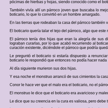
pócimas de hierbas y hojas, siendo conocido como el boti
También vivía allí un párroco joven que buscaba lo mejor
boticario, lo que lo convirtió en un hombre amargado.
En las tierras que rodeaban la casa del párroco también v
El boticario quería talar el tejo del párroco, algo que este 
El párroco tenía dos hijas que eran la alegría de sus 
lograban curarlas, por lo que acabó recurriendo al boticar
curación existente, diciéndole el párroco que podría queda
Le preguntó el boticario si estaría dispuesto a renuncia
boticario le respondió que entonces no podía hacer nada 
Al día siguiente murieron sus dos hijas.
Y esa noche el monstruo arrancó de sus cimientos la casa
Conor le hace ver que el malo era el boticario, no el párro
El monstruo le dice que el boticario era avaricioso y mal
Le dice que su creencia en la cura es valiosa, pero debe