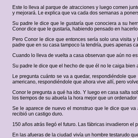
Este lo lleva al parque de atracciones y luego comen jun
y mejorará. Le explica que va cada dos semanas a poner
Su padre le dice que le gustaría que conociera a su he
Conor dice que le gustaría, habiendo pensado en hacerl
Pero Conor le dice que entonces sería solo una visita y l
padre que en su casa tampoco la tendría, pues apenas cabe
Cuando lo lleva de vuelta a casa observan que aún no es
Su padre le dice que el hecho de que él no le caiga bien
Le pregunta cuánto se va a quedar, respondiéndole que 
americano, respondiéndole que ahora vive allí, pero volv
Conor le pregunta a qué ha ido. Y luego en casa salta sob
los tiempos de su abuela la hora mejor que un ordenador o 
Se le aparece de nuevo el monstruo que le dice que va 
recibió un castigo duro.
150 años atrás llegó el futuro. Las fábricas invadieron el
En las afueras de la ciudad vivía un hombre testarudo q