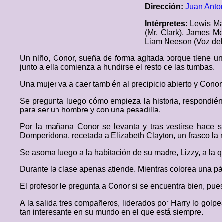
Dirección:
Juan Anto
Intérpretes:
Lewis Mac
(Mr. Clark), James Me
Liam Neeson (Voz del
Un niño, Conor, sueña de forma agitada porque tiene un
junto a ella comienza a hundirse el resto de las tumbas.
Una mujer va a caer también al precipicio abierto y Cono
Se pregunta luego cómo empieza la historia, respondié
para ser un hombre y con una pesadilla.
Por la mañana Conor se levanta y tras vestirse hace 
Domperidona, recetada a Elizabeth Clayton, un frasco la 
Se asoma luego a la habitación de su madre, Lizzy, a la q
Durante la clase apenas atiende. Mientras colorea una p
El profesor le pregunta a Conor si se encuentra bien, pue
A la salida tres compañeros, liderados por Harry lo golp
tan interesante en su mundo en el que está siempre.