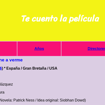
Te cuento la película
Años
Directore
ne a verme
6
) * España / Gran Bretaña / USA
lázquez
ura
Novela: Patrick Ness / Idea original: Siobhan Dowd)