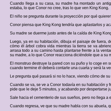
Cuando llega a su casa, su madre ha montado un antigu
estaba, lo que Conor no cree, tras lo que ven King Kong.
El niño se pregunta durante la proyección por qué quiere
Conor piensa que King Kong tendría que aplastarlos y ac
Su madre se duerme justo antes de la caída de King Kon
Luego, ya en su habitación, dibuja el paisaje de fuera, 
cómo él árbol cobra vida mientras la tierra se va abrie
arrasa todo a su camino hasta plantarse frente a la vent
su madre, a lo que Conor reacciona diciéndole que a su 
El monstruo destruye la pared con su puño y lo coge en su
cuando termine él deberá contarle una cuarta y será la 
Le pregunta qué pasará si no lo hace, viendo cómo de su
Cuando se va, se ve a Conor todavía en su habitación y f
pide que le deje 5 minutos, y acabando por despertarse ju
Sale hacia el cementerio de sus sueños, pero no llega a e
Cuando regresa, ve que su madre habla con su abuela, qu