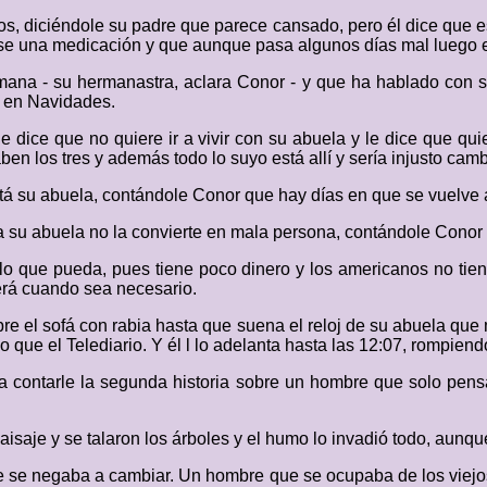
tos, diciéndole su padre que parece cansado, pero él dice que
se una medicación y que aunque pasa algunos días mal luego e
rmana - su hermanastra, aclara Conor - y que ha hablado con s
o en Navidades.
e dice que no quiere ir a vivir con su abuela y le dice que qu
n los tres y además todo lo suyo está allí y sería injusto camb
tá su abuela, contándole Conor que hay días en que se vuelve a
 a su abuela no la convierte en mala persona, contándole Cono
lo que pueda, pues tiene poco dinero y los americanos no ti
erá cuando sea necesario.
re el sofá con rabia hasta que suena el reloj de su abuela que
que el Telediario. Y él l lo adelanta hasta las 12:07, rompiendo
a contarle la segunda historia sobre un hombre que solo pen
 paisaje y se talaron los árboles y el humo lo invadió todo, aun
ue se negaba a cambiar. Un hombre que se ocupaba de los viejos