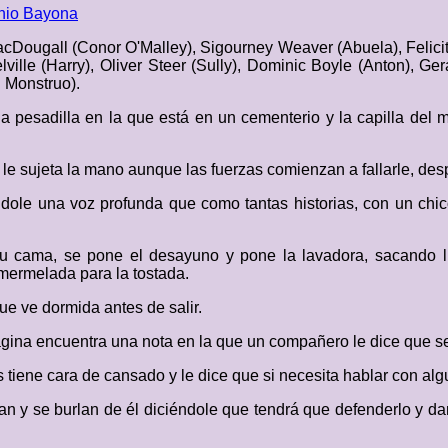
nio Bayona
Dougall (Conor O'Malley), Sigourney Weaver (Abuela), Felicit
lville (Harry), Oliver Steer (Sully), Dominic Boyle (Anton), Ge
 Monstruo).
a pesadilla en la que está en un cementerio y la capilla de
r le sujeta la mano aunque las fuerzas comienzan a fallarle, d
ndole una voz profunda que como tantas historias, con un ch
su cama, se pone el desayuno y pone la lavadora, sacando l
mermelada para la tostada.
ue ve dormida antes de salir.
ágina encuentra una nota en la que un compañero le dice que se
s tiene cara de cansado y le dice que si necesita hablar con alg
ean y se burlan de él diciéndole que tendrá que defenderlo y da