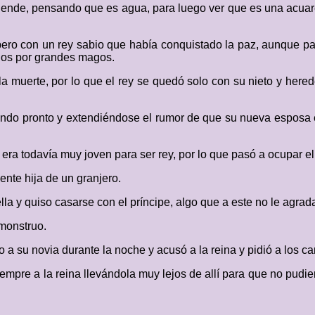
ende, pensando que es agua, para luego ver que es una acuare
ro con un rey sabio que había conquistado la paz, aunque para
dos por grandes magos.
a la muerte, por lo que el rey se quedó solo con su nieto y her
ando pronto y extendiéndose el rumor de que su nueva esposa 
ra todavía muy joven para ser rey, por lo que pasó a ocupar el 
gente hija de un granjero.
ella y quiso casarse con el príncipe, algo que a este no le agra
 monstruo.
a su novia durante la noche y acusó a la reina y pidió a los c
siempre a la reina llevándola muy lejos de allí para que no pud