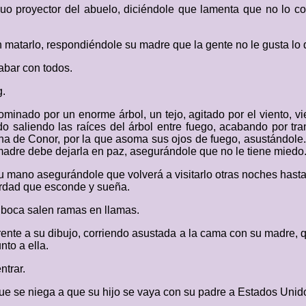
o proyector del abuelo, diciéndole que lamenta que no lo co
n matarlo, respondiéndole su madre que la gente no le gusta lo
abar con todos.
g.
dominado por un enorme árbol, un tejo, agitado por el viento, v
ndo saliendo las raíces del árbol entre fuego, acabando por t
ana de Conor, por la que asoma sus ojos de fuego, asustándole
madre debe dejarla en paz, asegurándole que no le tiene miedo
 mano asegurándole que volverá a visitarlo otras noches hasta l
verdad que esconde y sueña.
 boca salen ramas en llamas.
rente a su dibujo, corriendo asustada a la cama con su madre, q
nto a ella.
ntrar.
e se niega a que su hijo se vaya con su padre a Estados Unidos