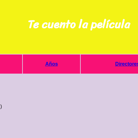
Te cuento la película
Años
Directore
)