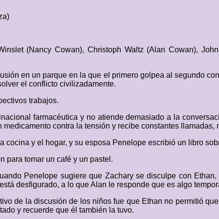
za)
Winslet (Nancy Cowan), Christoph Waltz (Alan Cowan), John C
sión en un parque en la que el primero golpea al segundo con u
olver el conflicto civilizadamente.
ectivos trabajos.
acional farmacéutica y no atiende demasiado a la conversac
n medicamento contra la tensión y recibe constantes llamadas,
 cocina y el hogar, y su esposa Penelope escribió un libro sobr
n para tomar un café y un pastel.
uando Penelope sugiere que Zachary se disculpe con Ethan, p
tá desfigurado, a lo que Alan le responde que es algo temporal 
vo de la discusión de los niños fue que Ethan no permitió que
tado y recuerde que él también la tuvo.