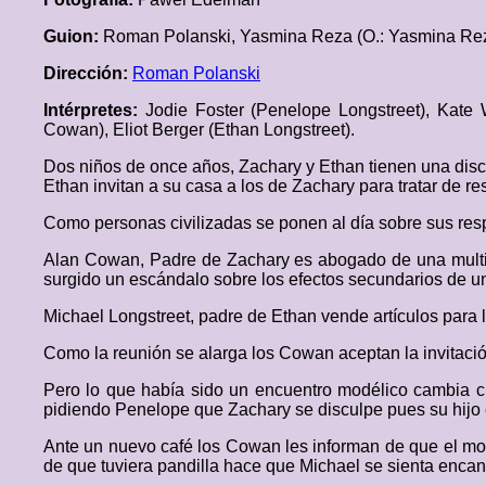
Guion:
Roman Polanski, Yasmina Reza (O.: Yasmina Re
Dirección:
Roman Polanski
Intérpretes:
Jodie Foster (Penelope Longstreet), Kate 
Cowan), Eliot Berger (Ethan Longstreet).
Dos niños de once años, Zachary y Ethan tienen una discu
Ethan invitan a su casa a los de Zachary para tratar de res
Como personas civilizadas se ponen al día sobre sus resp
Alan Cowan, Padre de Zachary es abogado de una multin
surgido un escándalo sobre los efectos secundarios de u
Michael Longstreet, padre de Ethan vende artículos para la
Como la reunión se alarga los Cowan aceptan la invitació
Pero lo que había sido un encuentro modélico cambia c
pidiendo Penelope que Zachary se disculpe pues su hijo es
Ante un nuevo café los Cowan les informan de que el moti
de que tuviera pandilla hace que Michael se sienta encan