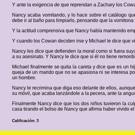
Y ante la exigencia de que reprendan a Zachary los Cowan
Nancy acaba vomitando, y lo hace sobre el catálogo qu
debe ir al baño para limpiarlo, pensando que la vomitona
Y la actitud comprensiva que Nancy había mantenido empie
Y cuando los Cowan deciden irse y Michael le dice que vi
Nancy les dice que defienden la moral como si fuera suya, 
a su asesinato. Y Nancy le dice que si él no tiene remordi
Michael finalmente se quita la careta y dice que es un h
queja de un marido que no se apasiona ni se interesa por 
un hombre.
Nancy le recrimina que diga eso delante de ellos, aunque 
su móvil, que acaba lanzándole a la pecera, ante la angus
Finalmente Nancy dice que los dos niños tuvieron la cu
casa tirando el bolso de Nancy que afirma haber vivido el
Calificación: 3