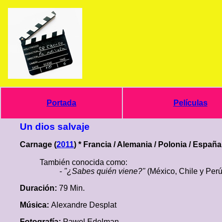
Portada
Películas
Un dios salvaje
Carnage (
2011
) * Francia / Alemania / Polonia / España
También conocida como:
-
"¿Sabes quién viene?"
(México, Chile y Perú
Duración:
79 Min.
Música:
Alexandre Desplat
Fotografía:
Pawel Edelman