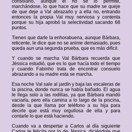
consolarlo, aunque él no se lo permite,
marchándose, lo que hace que su madre se queje
de que deje a Val abrazarlo y a ella no, entrando
entonces la propia Val muy nerviosa y contenta
porque su hija aprobó la selectividad sacando 68
puntos.
Tienen que darle la enhorabuena, aunque Bárbara,
reticente, le dice que no se anime demasiado, pues
queda aun una segunda prueba, que es más difícil.
Y cuando se marcha Val Bárbara recuerda que
Jéssica estudió, que es lo que hacía todo el tiempo
y cuando Fabinho trata de encontrar consuelo
abrazando a su madre esta se marcha.
Esa noche Val sale al jardín y baja las escaleras de
la piscina, donde nunca se había bañado. El agua
le llega solo a las rodillas, ya que Bárbara mandó
vaciarla, pero ella camina a lo largo de la piscina,
desde la que llama por teléfono a su hija para
decirle que está muy orgullosa de ella y para
contarle lo que está haciendo.
Cuando va a despertar a Carlos al día siguiente
Carlos le felicita por lo de Jéssica, diciéndole que