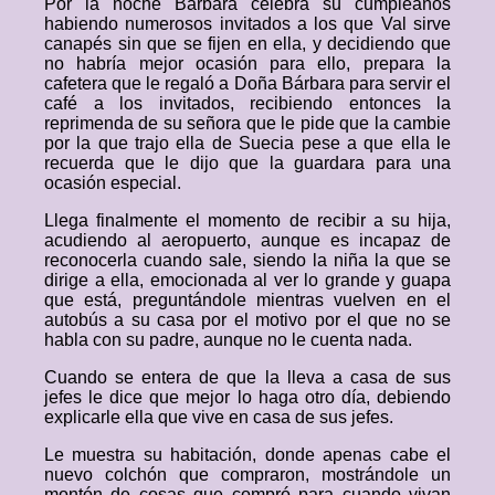
Por la noche Bárbara celebra su cumpleaños
habiendo numerosos invitados a los que Val sirve
canapés sin que se fijen en ella, y decidiendo que
no habría mejor ocasión para ello, prepara la
cafetera que le regaló a Doña Bárbara para servir el
café a los invitados, recibiendo entonces la
reprimenda de su señora que le pide que la cambie
por la que trajo ella de Suecia pese a que ella le
recuerda que le dijo que la guardara para una
ocasión especial.
Llega finalmente el momento de recibir a su hija,
acudiendo al aeropuerto, aunque es incapaz de
reconocerla cuando sale, siendo la niña la que se
dirige a ella, emocionada al ver lo grande y guapa
que está, preguntándole mientras vuelven en el
autobús a su casa por el motivo por el que no se
habla con su padre, aunque no le cuenta nada.
Cuando se entera de que la lleva a casa de sus
jefes le dice que mejor lo haga otro día, debiendo
explicarle ella que vive en casa de sus jefes.
Le muestra su habitación, donde apenas cabe el
nuevo colchón que compraron, mostrándole un
montón de cosas que compró para cuando vivan