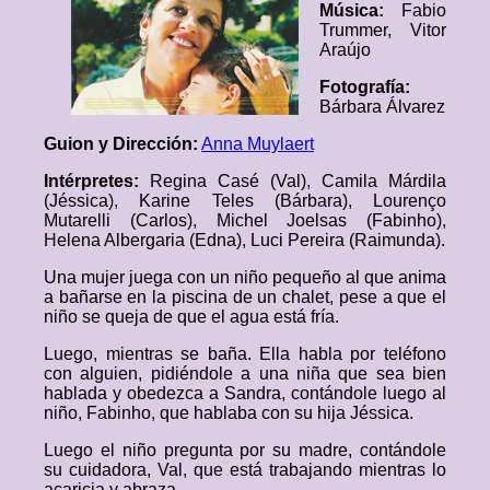
Música:
Fabio
Trummer, Vitor
Araújo
Fotografía:
Bárbara Álvarez
Guion y Dirección:
Anna Muylaert
Intérpretes:
Regina Casé (Val), Camila Márdila
(Jéssica), Karine Teles (Bárbara), Lourenço
Mutarelli (Carlos), Michel Joelsas (Fabinho),
Helena Albergaria (Edna), Luci Pereira (Raimunda).
Una mujer juega con un niño pequeño al que anima
a bañarse en la piscina de un chalet, pese a que el
niño se queja de que el agua está fría.
Luego, mientras se baña. Ella habla por teléfono
con alguien, pidiéndole a una niña que sea bien
hablada y obedezca a Sandra, contándole luego al
niño, Fabinho, que hablaba con su hija Jéssica.
Luego el niño pregunta por su madre, contándole
su cuidadora, Val, que está trabajando mientras lo
acaricia y abraza.