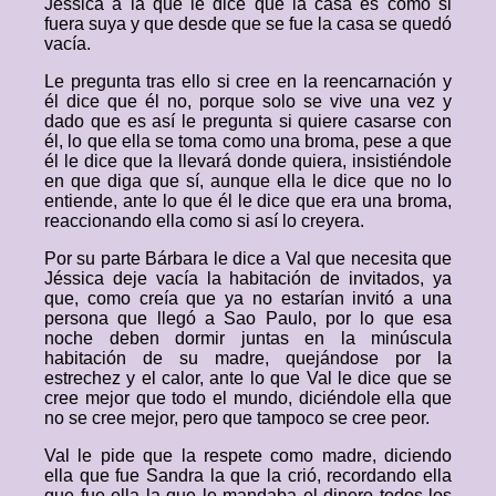
Jéssica a la que le dice que la casa es como si
fuera suya y que desde que se fue la casa se quedó
vacía.
Le pregunta tras ello si cree en la reencarnación y
él dice que él no, porque solo se vive una vez y
dado que es así le pregunta si quiere casarse con
él, lo que ella se toma como una broma, pese a que
él le dice que la llevará donde quiera, insistiéndole
en que diga que sí, aunque ella le dice que no lo
entiende, ante lo que él le dice que era una broma,
reaccionando ella como si así lo creyera.
Por su parte Bárbara le dice a Val que necesita que
Jéssica deje vacía la habitación de invitados, ya
que, como creía que ya no estarían invitó a una
persona que llegó a Sao Paulo, por lo que esa
noche deben dormir juntas en la minúscula
habitación de su madre, quejándose por la
estrechez y el calor, ante lo que Val le dice que se
cree mejor que todo el mundo, diciéndole ella que
no se cree mejor, pero que tampoco se cree peor.
Val le pide que la respete como madre, diciendo
ella que fue Sandra la que la crió, recordando ella
que fue ella la que le mandaba el dinero todos los