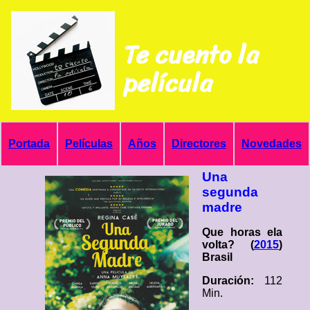
Te cuento la
película
Portada
Películas
Años
Directores
Novedades
Una
segunda
madre
Que horas ela
volta? (
2015
)
Brasil
Duración:
112
Min.