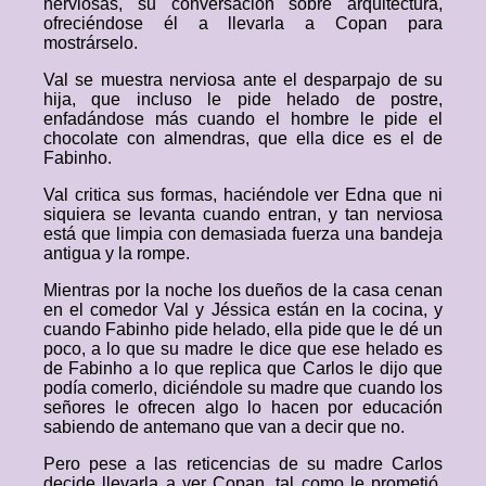
nerviosas, su conversación sobre arquitectura,
ofreciéndose él a llevarla a Copan para
mostrárselo.
Val se muestra nerviosa ante el desparpajo de su
hija, que incluso le pide helado de postre,
enfadándose más cuando el hombre le pide el
chocolate con almendras, que ella dice es el de
Fabinho.
Val critica sus formas, haciéndole ver Edna que ni
siquiera se levanta cuando entran, y tan nerviosa
está que limpia con demasiada fuerza una bandeja
antigua y la rompe.
Mientras por la noche los dueños de la casa cenan
en el comedor Val y Jéssica están en la cocina, y
cuando Fabinho pide helado, ella pide que le dé un
poco, a lo que su madre le dice que ese helado es
de Fabinho a lo que replica que Carlos le dijo que
podía comerlo, diciéndole su madre que cuando los
señores le ofrecen algo lo hacen por educación
sabiendo de antemano que van a decir que no.
Pero pese a las reticencias de su madre Carlos
decide llevarla a ver Copan, tal como le prometió,