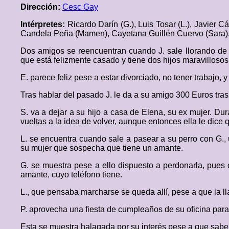
Dirección:
Cesc Gay
Intérpretes:
Ricardo Darín (G.), Luis Tosar (L.), Javier C
Candela Peña (Mamen), Cayetana Guillén Cuervo (Sara), 
Dos amigos se reencuentran cuando J. sale llorando de 
que está felizmente casado y tiene dos hijos maravillosos
E. parece feliz pese a estar divorciado, no tener trabajo, 
Tras hablar del pasado J. le da a su amigo 300 Euros tras
S. va a dejar a su hijo a casa de Elena, su ex mujer. Dur
vueltas a la idea de volver, aunque entonces ella le dic
L. se encuentra cuando sale a pasear a su perro con G., 
su mujer que sospecha que tiene un amante.
G. se muestra pese a ello dispuesto a perdonarla, pues 
amante, cuyo teléfono tiene.
L., que pensaba marcharse se queda allí, pese a que la l
P. aprovecha una fiesta de cumpleaños de su oficina para
Esta se muestra halagada por su interés pese a que sabe 