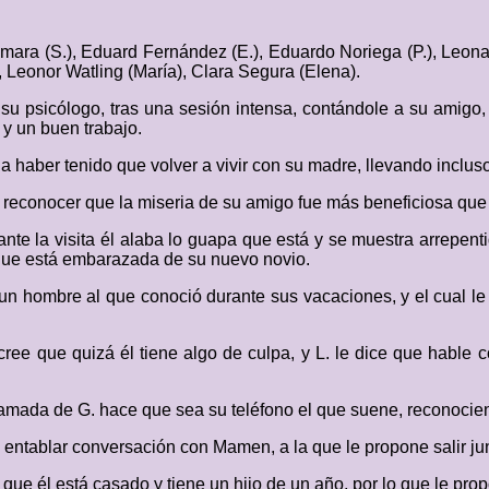
ámara (S.), Eduard Fernández (E.), Eduardo Noriega (P.), Leonar
Leonor Watling (María), Clara Segura (Elena).
su psicólogo, tras una sesión intensa, contándole a su amigo
 y un buen trabajo.
y a haber tenido que volver a vivir con su madre, llevando inclus
 reconocer que la miseria de su amigo fue más beneficiosa que 
ante la visita él alaba lo guapa que está y se muestra arrepen
e que está embarazada de su nuevo novio.
un hombre al que conoció durante sus vacaciones, y el cual le
cree que quizá él tiene algo de culpa, y L. le dice que hable 
lamada de G. hace que sea su teléfono el que suene, reconocien
 entablar conversación con Mamen, a la que le propone salir ju
que él está casado y tiene un hijo de un año, por lo que le pro