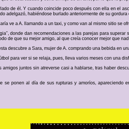
urlado de él. Y cuando coincide poco después con ella en el a
ando adelgazó, habiéndose burlado anteriormente de su gordura 
ía ve a A. llamando a un taxi, y como van al mismo sitio se ofre
agia", donde dan recomendaciones a las parejas para superar 
modo de que su mejor amigo, al que creía conocer mejor que nad
fiesta descubre a Sara, mujer de A. comprando una bebida en u
útbol para ver si se relaja, pues, lleva varios meses con una dis
os amigos juntos sin atreverse casi a hablarse, tras haber de
 que se ponen al día de sus rupturas y amoríos, apareciendo 