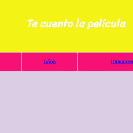
Te cuento la película
Años
Directore