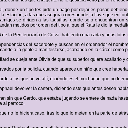
l, donde un tipo les pide un pago por dejarles pasar, debiend
de la estación, a las que asegura corresponde la llave que enco
 amigos se dirigen a las taquillas, donde solo encuentran un 
andan metidos por orden del tipo al que el Rata le dio la medall
6 de la Penitenciaría de Colva, habiendo una carta y unas foto
dependencias del sacerdote y buscan en el ordenador el nombr
mando a la gente a manifestarse, acabando en la cárcel como pri
lliard se queja ante Olivia de que su superior quiera acallarlo y
bservados por la policía, cuando aparece un niño que cree habe
rdo a los que no ve allí, diciéndoles el muchacho que no fueron
phael devolver la cartera, diciendo este que antes desea habl
an sin que Gardo, que estaba jugando se entere de nada hasta
a al párroco.
ue no le hiciera caso, tras lo que lo meten en la parte de atrá
ar por Raphael, aunque allí le dicen que no tienen a nadie re