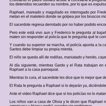
los detenidos recuerden su nombre, por lo que es expulsa
Raphael, mareado y magullado es interrogado por Frede
metan en el maletero donde se golpea por los bruscos mo
El sacerdote regresa derrotado por no haber podido encont
Pero este está vivo aun y Frederico le pregunta al baja
maten sin responder al policía que le pregunta qué le con
Y cuando su superior se marcha, el policía apunta a la 
Santos debe limpiar su propia mierda.
El niño se queda allí de rodillas, maniatado y herido, cay
Al día siguiente, mientras Gardo y el Rata trabajan e
Raphael a la casa parroquial.
Mientras lo cura, el sacerdote les dice que lo mejor que 
El Rata le pregunta a Raphael si lo dejarán ya, diciéndol
Ante el video Raphael dice que si los policías no lo mat
Los niños van a casa de Olivia y le dicen que Raphael n
americana y blanca podrá acceder sin problemas.