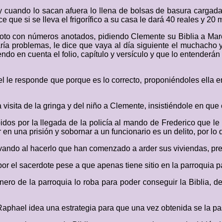
y cuando lo sacan afuera lo llena de bolsas de basura cargadas 
 que si se lleva el frigorífico a su casa le dará 40 reales y 20 
oto con números anotados, pidiendo Clemente su Biblia a Marco,
aría problemas, le dice que vaya al día siguiente el muchacho 
ndo en cuenta el folio, capítulo y versículo y que lo entenderán
el le responde que porque es lo correcto, proponiéndoles ella 
isita de la gringa y del niño a Clemente, insistiéndole en que c
dos por la llegada de la policía al mando de Frederico que le 
 en una prisión y sobornar a un funcionario es un delito, por lo 
rvando al hacerlo que han comenzado a arder sus viviendas, pr
r el sacerdote pese a que apenas tiene sitio en la parroquia p
inero de la parroquia lo roba para poder conseguir la Biblia, 
aphael idea una estrategia para que una vez obtenida se la pas