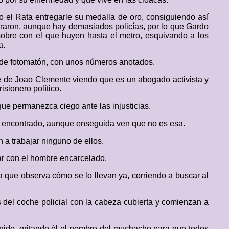
o el Rata entregarle su medalla de oro, consiguiendo así
ntraron, aunque hay demasiados policías, por lo que Gardo
sobre con el que huyen hasta el metro, esquivando a los
a.
s de fotomatón, con unos números anotados.
e de Joao Clemente viendo que es un abogado activista y
sionero político.
 que permanezca ciego ante las injusticias.
rla encontrado, aunque enseguida ven que no es esa.
 a trabajar ninguno de ellos.
ar con el hombre encarcelado.
 que observa cómo se lo llevan ya, corriendo a buscar al
s del coche policial con la cabeza cubierta y comienzan a
tenido, gritando él el nombre del muchacho para que todos