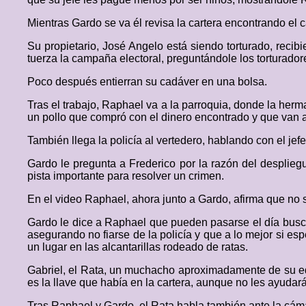
Mientras Gardo se va él revisa la cartera encontrando el ca
Su propietario, José Angelo está siendo torturado, recib
tuerza la campaña electoral, preguntándole los torturadore
Poco después entierran su cadáver en una bolsa.
Tras el trabajo, Raphael va a la parroquia, donde la her
un pollo que compró con el dinero encontrado y que van a 
También llega la policía al vertedero, hablando con el jef
Gardo le pregunta a Frederico por la razón del desplieg
pista importante para resolver un crimen.
En el video Raphael, ahora junto a Gardo, afirma que no s
Gardo le dice a Raphael que pueden pasarse el día buscan
asegurando no fiarse de la policía y que a lo mejor si e
un lugar en las alcantarillas rodeado de ratas.
Gabriel, el Rata, un muchacho aproximadamente de su ed
es la llave que había en la cartera, aunque no les ayudará
Tras Raphael y Gardo, el Rata habla también ante la cáma