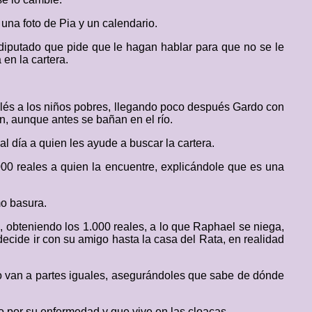
 una foto de Pia y un calendario.
n diputado que pide que le hagan hablar para que no se le
en la cartera.
nglés a los niños pobres, llegando poco después Gardo con
n, aunque antes se bañan en el río.
al día a quien les ayude a buscar la cartera.
000 reales a quien la encuentre, explicándole que es una
mo basura.
, obteniendo los 1.000 reales, a lo que Raphael se niega,
ecide ir con su amigo hasta la casa del Rata, en realidad
o van a partes iguales, asegurándoles que sabe de dónde
o por su enfermedad y que vive en las cloacas.