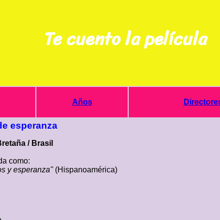
Te cuento la película
Años
Directore
de esperanza
Bretaña / Brasil
a como:
s y esperanza"
(Hispanoamérica)
o