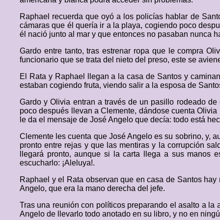
Raphael recuerda que oyó a los policías hablar de Santo
cámaras que él quería ir a la playa, cogiendo poco desp
él nació junto al mar y que entonces no pasaban nunca hamb
Gardo entre tanto, tras estrenar ropa que le compra Oliv
funcionario que se trata del nieto del preso, este se avie
El Rata y Raphael llegan a la casa de Santos y caminan p
estaban cogiendo fruta, viendo salir a la esposa de Santo
Gardo y Olivia entran a través de un pasillo rodeado d
poco después llevan a Clemente, dándose cuenta Olivia u
le da el mensaje de José Angelo que decía: todo está he
Clemente les cuenta que José Angelo es su sobrino, y, aun
pronto entre rejas y que las mentiras y la corrupción s
llegará pronto, aunque si la carta llega a sus manos 
escucharlo: ¡Aleluya!.
Raphael y el Rata observan que en casa de Santos hay mu
Angelo, que era la mano derecha del jefe.
Tras una reunión con políticos preparando el asalto a l
Angelo de llevarlo todo anotado en su libro, y no en ning