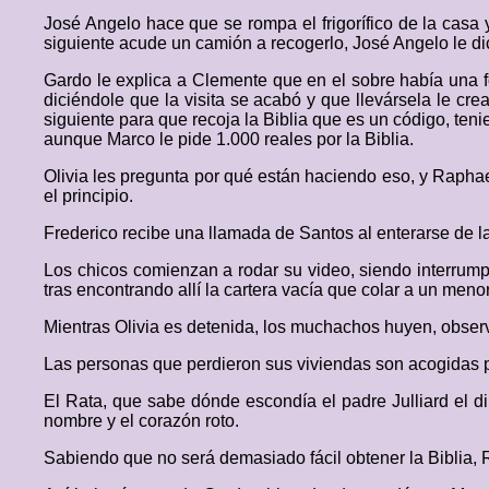
José Angelo hace que se rompa el frigorífico de la casa 
siguiente acude un camión a recogerlo, José Angelo le dice
Gardo le explica a Clemente que en el sobre había una f
diciéndole que la visita se acabó y que llevársela le cre
siguiente para que recoja la Biblia que es un código, tenie
aunque Marco le pide 1.000 reales por la Biblia.
Olivia les pregunta por qué están haciendo eso, y Rapha
el principio.
Frederico recibe una llamada de Santos al enterarse de la v
Los chicos comienzan a rodar su video, siendo interrumpi
tras encontrando allí la cartera vacía que colar a un menor
Mientras Olivia es detenida, los muchachos huyen, obse
Las personas que perdieron sus viviendas son acogidas po
El Rata, que sabe dónde escondía el padre Julliard el d
nombre y el corazón roto.
Sabiendo que no será demasiado fácil obtener la Biblia, R