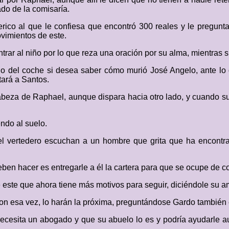
do de la comisaría.
rico al que le confiesa que encontró 300 reales y le pregunt
vimientos de este.
rar al niño por lo que reza una oración por su alma, mientras 
rlo del coche si desea saber cómo murió José Angelo, ante lo 
tará a Santos.
cabeza de Raphael, aunque dispara hacia otro lado, y cuando s
endo al suelo.
n el vertedero escuchan a un hombre que grita que ha encont
deben hacer es entregarle a él la cartera para que se ocupe de 
e este que ahora tiene más motivos para seguir, diciéndole su a
aron esa vez, lo harán la próxima, preguntándose Gardo también 
ecesita un abogado y que su abuelo lo es y podría ayudarle a