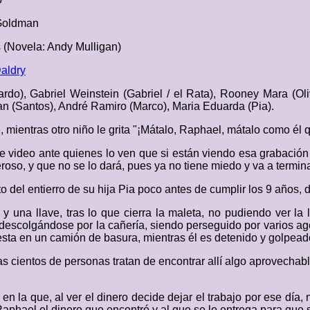
Goldman
s (Novela: Andy Mulligan)
aldry
do), Gabriel Weinstein (Gabriel / el Rata), Rooney Mara (Oli
an (Santos), André Ramiro (Marco), Maria Eduarda (Pia).
mientras otro niño le grita "¡Mátalo, Raphael, mátalo como él q
video ante quienes lo ven que si están viendo esa grabación 
roso, y que no se lo dará, pues ya no tiene miedo y va a termi
del entierro de su hija Pia poco antes de cumplir los 9 años, 
y una llave, tras lo que cierra la maleta, no pudiendo ver la 
 descolgándose por la cañería, siendo perseguido por varios age
sta en un camión de basura, mientras él es detenido y golpeado
 cientos de personas tratan de encontrar allí algo aprovechabl
en la que, al ver el dinero decide dejar el trabajo por ese día
aphael el dinero que encontró y al que se lo entrega para que 