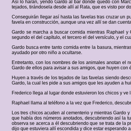
Así lo harán, yendo Gardo al bar donde quedó con Marco,
tejados, tirándosela desde allí al Rata, que es visto por 
Conseguirán llegar así hasta las favelas tras cruzar un p
favela en construcción, aunque una vez allí se dan cuenta
Gardo se marcha a buscar comida mientras Raphael y Gab
segundo el del capítulo, el tercero el del versículo, y el 
Gardo busca entre tanto comida entre la basura, mientras
ayudado por otro niño a ocultarse.
Entretanto, con los nombres de los animales anotan el n
Gardo de ellos para avisar a sus amigos, que huyen con 
Huyen a través de los tejados de las favelas siendo desc
Gardo, la cual les pide a sus amigos que les ayuden a hui
Frederico llega al lugar donde estuvieron los chicos y ve
Raphael llama al teléfono a la vez que Frederico, descub
Los tres chicos acuden al cementerio y mientras Gardo y 
que había dos números anotados, descubriendo así la tum
observa se acerca a él descubriendo que se trata de la p
dijo que estuviera allí escondida y dice estar esperando a s