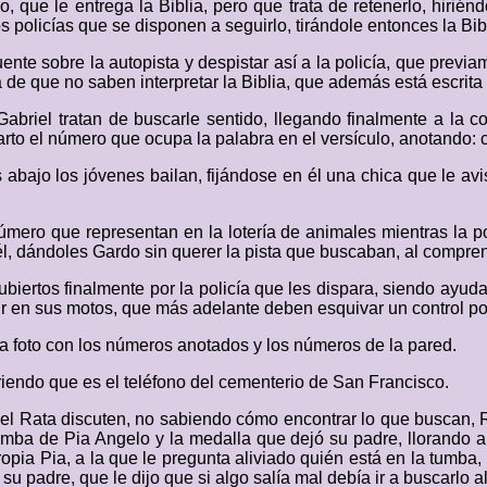
 que le entrega la Biblia, pero que trata de retenerlo, hirié
dos policías que se disponen a seguirlo, tirándole entonces la Bi
uente sobre la autopista y despistar así a la policía, que previ
 de que no saben interpretar la Biblia, que además está escrita 
riel tratan de buscarle sentido, llegando finalmente a la co
cuarto el número que ocupa la palabra en el versículo, anotando: c
 abajo los jóvenes bailan, fijándose en él una chica que le avi
úmero que representan en la lotería de animales mientras la po
él, dándoles Gardo sin querer la pista que buscaban, al compre
ubiertos finalmente por la policía que les dispara, siendo ayud
r en sus motos, que más adelante deben esquivar un control pol
 la foto con los números anotados y los números de la pared.
riendo que es el teléfono del cementerio de San Francisco.
el Rata discuten, no sabiendo cómo encontrar lo que buscan, R
ba de Pia Angelo y la medalla que dejó su padre, llorando al
ropia Pia, a la que le pregunta aliviado quién está en la tumba
u padre, que le dijo que si algo salía mal debía ir a buscarlo all