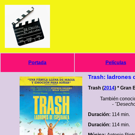
Portada
Películas
Trash: ladrones 
Trash (
2014
) * Gran 
También conocid
-
"Desecho
Duración:
114 min.
Duración:
114 min.
Música:
Antonio Pint