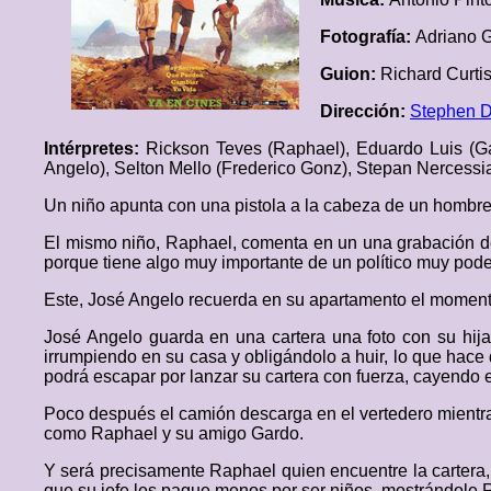
Fotografía:
Adriano 
Guion:
Richard Curti
Dirección:
Stephen D
Intérpretes:
Rickson Teves (Raphael), Eduardo Luis (Gar
Angelo), Selton Mello (Frederico Gonz), Stepan Nercessi
Un niño apunta con una pistola a la cabeza de un hombre, 
El mismo niño, Raphael, comenta en un una grabación de 
porque tiene algo muy importante de un político muy pode
Este, José Angelo recuerda en su apartamento el momento 
José Angelo guarda en una cartera una foto con su hija 
irrumpiendo en su casa y obligándolo a huir, lo que hace
podrá escapar por lanzar su cartera con fuerza, cayendo e
Poco después el camión descarga en el vertedero mientras
como Raphael y su amigo Gardo.
Y será precisamente Raphael quien encuentre la cartera, 
que su jefe les pague menos por ser niños, mostrándole R