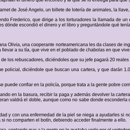
rnet de José Angelo, un billete de lotería de animales, la llave,
iendo Frederico, que dirige a los torturadores la llamada de u
s dónde escondió el dinero y el libro y preguntándole qué tenía 
mana Olivia, una cooperante norteamericana les da clases de i
llevar a su tía, que vive en el poblado de chabolas en que vive
e de los rebuscadores, diciéndoles que su jefe pagará 20 reales 
ue policial, diciéndole que buscan una cartera, y que darán 1.
e puede confiar en la policía, porque trata a la gente pobre co
do en la basura, recibir la paga y además devolver la cartera
speran valdrá el doble, aunque como no sabe donde esconderla d
ad y con una enfermedad de la piel se niega a ayudarles si n
 si no comparten el botín, debiendo acceder finalmente a ello.
ra, contando que a la gente no le gustaba verlo por el verteder