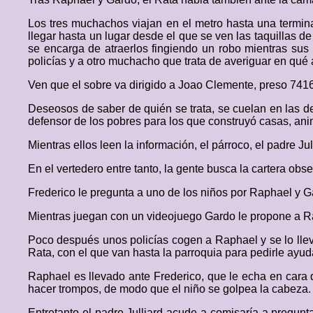
Los tres muchachos viajan en el metro hasta una termina
llegar hasta un lugar desde el que se ven las taquillas 
se encarga de atraerlos fingiendo un robo mientras sus
policías y a otro muchacho que trata de averiguar en qué 
Ven que el sobre va dirigido a Joao Clemente, preso 741
Deseosos de saber de quién se trata, se cuelan en las 
defensor de los pobres para los que construyó casas, ani
Mientras ellos leen la información, el párroco, el padre Ju
En el vertedero entre tanto, la gente busca la cartera o
Frederico le pregunta a uno de los niños por Raphael y Ga
Mientras juegan con un videojuego Gardo le propone a Ra
Poco después unos policías cogen a Raphael y se lo llev
Rata, con el que van hasta la parroquia para pedirle ayud
Raphael es llevado ante Frederico, que le echa en cara q
hacer trompos, de modo que el niño se golpea la cabeza.
Entretanto el padre Julliard acude a comisaría a pregunt