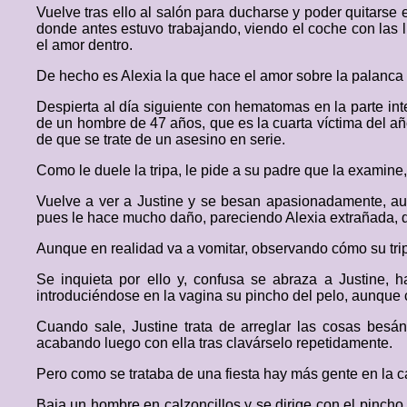
Vuelve tras ello al salón para ducharse y poder quitarse 
donde antes estuvo trabajando, viendo el coche con las 
el amor dentro.
De hecho es Alexia la que hace el amor sobre la palanca
Despierta al día siguiente con hematomas en la parte int
de un hombre de 47 años, que es la cuarta víctima del año
de que se trate de un asesino en serie.
Como le duele la tripa, le pide a su padre que la examine
Vuelve a ver a Justine y se besan apasionadamente, au
pues le hace mucho daño, pareciendo Alexia extrañada, q
Aunque en realidad va a vomitar, observando cómo su tri
Se inquieta por ello y, confusa se abraza a Justine, 
introduciéndose en la vagina su pincho del pelo, aunque 
Cuando sale, Justine trata de arreglar las cosas besá
acabando luego con ella tras clavárselo repetidamente.
Pero como se trataba de una fiesta hay más gente en la c
Baja un hombre en calzoncillos y se dirige con el pincho