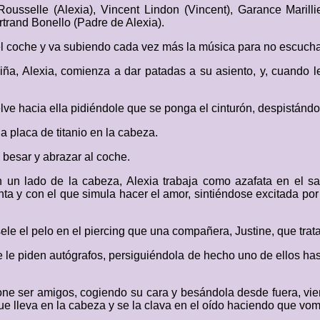
ousselle (Alexia), Vincent Lindon (Vincent), Garance Marill
rtrand Bonello (Padre de Alexia).
coche y va subiendo cada vez más la música para no escuchar 
iña, Alexia, comienza a dar patadas a su asiento, y, cuando le 
lve hacia ella pidiéndole que se ponga el cinturón, despistánd
 placa de titanio en la cabeza.
a besar y abrazar al coche.
n un lado de la cabeza, Alexia trabaja como azafata en el sa
nta y con el que simula hacer el amor, sintiéndose excitada po
le el pelo en el piercing que una compañera, Justine, que trat
le piden autógrafos, persiguiéndola de hecho uno de ellos has
pone ser amigos, cogiendo su cara y besándola desde fuera, vi
ue lleva en la cabeza y se la clava en el oído haciendo que vom