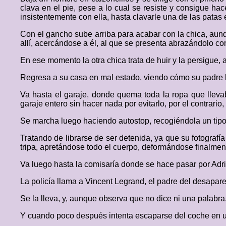
clava en el pie, pese a lo cual se resiste y consigue ha
insistentemente con ella, hasta clavarle una de las patas
Con el gancho sube arriba para acabar con la chica, aun
allí, acercándose a él, al que se presenta abrazándolo co
En ese momento la otra chica trata de huir y la persigue,
Regresa a su casa en mal estado, viendo cómo su padre l
Va hasta el garaje, donde quema toda la ropa que lle
garaje entero sin hacer nada por evitarlo, por el contrario
Se marcha luego haciendo autostop, recogiéndola un tipo 
Tratando de librarse de ser detenida, ya que su fotografía
tripa, apretándose todo el cuerpo, deformándose finalment
Va luego hasta la comisaría donde se hace pasar por Ad
La policía llama a Vincent Legrand, el padre del desapar
Se la lleva, y, aunque observa que no dice ni una palabra,
Y cuando poco después intenta escaparse del coche en una