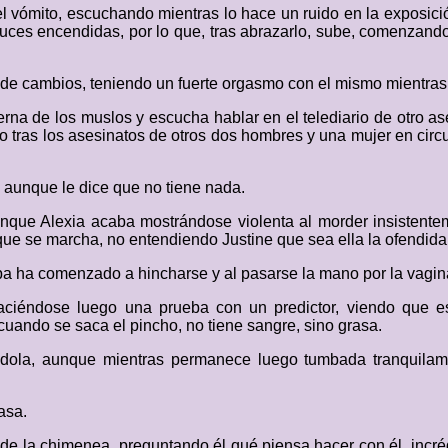
el vómito, escuchando mientras lo hace un ruido en la exposici
luces encendidas, por lo que, tras abrazarlo, sube, comenzan
 de cambios, teniendo un fuerte orgasmo con el mismo mientras 
erna de los muslos y escucha hablar en el telediario de otro as
 tras los asesinatos de otros dos hombres y una mujer en circu
, aunque le dice que no tiene nada.
nque Alexia acaba mostrándose violenta al morder insistentem
ue se marcha, no entendiendo Justine que sea ella la ofendida
pa ha comenzado a hincharse y al pasarse la mano por la vagi
haciéndose luego una prueba con un predictor, viendo que e
cuando se saca el pincho, no tiene sangre, sino grasa.
ndola, aunque mientras permanece luego tumbada tranquilame
asa.
 de la chimenea, preguntando él qué piensa hacer con él, incr