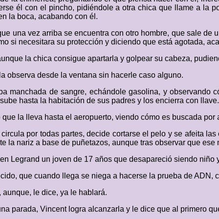
cerse él con el pincho, pidiéndole a otra chica que llame a la 
 en la boca, acabando con él.
que una vez arriba se encuentra con otro hombre, que sale de u
mo si necesitara su protección y diciendo que está agotada, ac
 aunque la chica consigue apartarla y golpear su cabeza, pudiend
a observa desde la ventana sin hacerle caso alguno.
vaba manchada de sangre, echándole gasolina, y observando 
, sube hasta la habitación de sus padres y los encierra con llave.
que la lleva hasta el aeropuerto, viendo cómo es buscada por 
 circula por todas partes, decide cortarse el pelo y se afeita l
e la nariz a base de puñetazos, aunque tras observar que ese mé
rien Legrand un joven de 17 años que desapareció siendo niño
ecido, que cuando llega se niega a hacerse la prueba de ADN, 
 aunque, le dice, ya le hablará.
 parada, Vincent logra alcanzarla y le dice que al primero que