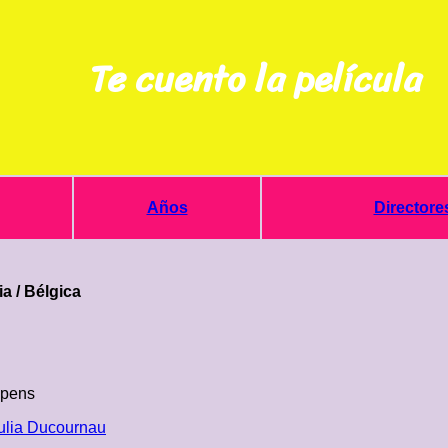
Te cuento la película
Años
Directore
ia / Bélgica
mpens
ulia Ducournau