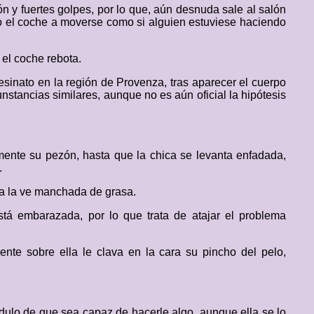
ón y fuertes golpes, por lo que, aún desnuda sale al salón
do el coche a moverse como si alguien estuviese haciendo
el coche rebota.
esinato en la región de Provenza, tras aparecer el cuerpo
nstancias similares, aunque no es aún oficial la hipótesis
ente su pezón, hasta que la chica se levanta enfadada,
.
na la ve manchada de grasa.
stá embarazada, por lo que trata de atajar el problema
nte sobre ella le clava en la cara su pincho del pelo,
édulo de que sea capaz de hacerle algo, aunque ella se lo