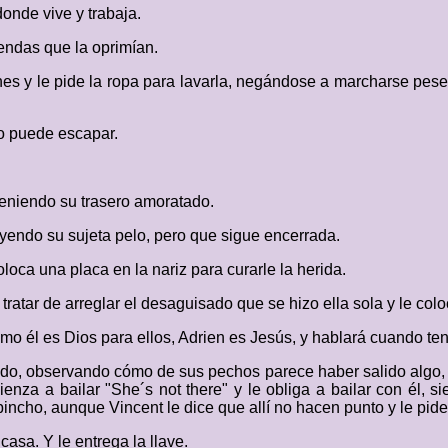
donde vive y trabaja.
vendas que la oprimían.
hes y le pide la ropa para lavarla, negándose a marcharse pese 
no puede escapar.
teniendo su trasero amoratado.
uyendo su sujeta pelo, pero que sigue encerrada.
oca una placa en la nariz para curarle la herida.
 tratar de arreglar el desaguisado que se hizo ella sola y le co
omo él es Dios para ellos, Adrien es Jesús, y hablará cuando ten
ado, observando cómo de sus pechos parece haber salido algo, p
za a bailar "She´s not there" y le obliga a bailar con él, si
incho, aunque Vincent le dice que allí no hacen punto y le pi
casa. Y le entrega la llave.