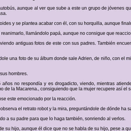
autobús, aunque al ver que sube a este un grupo de jóvenes qu
asa.
oides y se plantea acabar con él, con su horquilla, aunque final
 de reanimarlo, llamándolo papá, aunque no consigue que reaccio
viendo antiguas fotos de este con sus padres. También encuen
rándole una foto de su álbum donde sale Adrien, de niño, con el
e sus hombres.
 años no respondía y es drogadicto, viendo, mientras atiend
tmo de la Macarena., consiguiendo que la mujer recupere así el s
dose este emocionado por la reacción.
bserva el retrato robot y la mira, preguntándole de dónde ha s
o a su padre para que lo haga también, sonriendo al verlos.
de su hijo, aunque él dice que no se habla de su hijo, pese a q