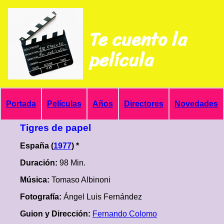
Te cuento la
película
Portada
Películas
Años
Directores
Novedades
Tigres de papel
España (
1977
) *
Duración:
98 Min.
Música:
Tomaso Albinoni
Fotografía:
Ángel Luis Fernández
Guion y Dirección:
Fernando Colomo