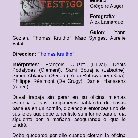
Música:
Grégoire Auger
Fotografía:
Alex Lamarque
Guion:
Yann
Gozlan, Thomas Kruithof, Marc Syrigas, Aurélie
Valat
Dirección:
Thomas Kruithof
Intérpretes:
François Cluzet (Duval) Denis
Podalydès (Clément), Sami Bouajila (Labarthe),
Simon Abkarian (Gerfaut), Alba Rohrwacher (Sara),
Philippe Résimont (De Grugy), Daniel Hanssens
(Albert).
Duval trabaja sin parar en su oficina mientas
escucha a sus compañeros hablando de cosas
banales en un corrillo, diciéndole entonces uno de
sus jefes que debe tener listo su informe para el día
siguiente por la mañana, asegurando él que lo
tendrá.
Debe quedarse por ello cuando cierran la oficina