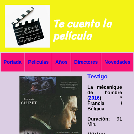
Te cuento la
película
Portada
Películas
Años
Directores
Novedades
Testigo
La mécanique
de l'ombre
(
2016
) *
Francia /
Bélgica
Duración:
91
Min.