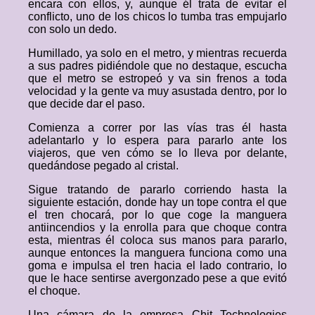
encara con ellos, y, aunque él trata de evitar el
conflicto, uno de los chicos lo tumba tras empujarlo
con solo un dedo.
Humillado, ya solo en el metro, y mientras recuerda
a sus padres pidiéndole que no destaque, escucha
que el metro se estropeó y va sin frenos a toda
velocidad y la gente va muy asustada dentro, por lo
que decide dar el paso.
Comienza a correr por las vías tras él hasta
adelantarlo y lo espera para pararlo ante los
viajeros, que ven cómo se lo lleva por delante,
quedándose pegado al cristal.
Sigue tratando de pararlo corriendo hasta la
siguiente estación, donde hay un tope contra el que
el tren chocará, por lo que coge la manguera
antiincendios y la enrolla para que choque contra
esta, mientras él coloca sus manos para pararlo,
aunque entonces la manguera funciona como una
goma e impulsa el tren hacia el lado contrario, lo
que le hace sentirse avergonzado pese a que evitó
el choque.
Una cámara de la empresa Chit Technologies