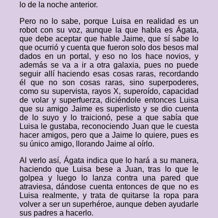
lo de la noche anterior.
Pero no lo sabe, porque Luisa en realidad es un
robot con su voz, aunque la que habla es Ágata,
que debe aceptar que hable Jaime, que sí sabe lo
que ocurrió y cuenta que fueron solo dos besos mal
dados en un portal, y eso no los hace novios, y
además se va a ir a otra galaxia, pues no puede
seguir allí haciendo esas cosas raras, recordando
él que no son cosas raras, sino superpoderes,
como su supervista, rayos X, superoído, capacidad
de volar y superfuerza, diciéndole entonces Luisa
que su amigo Jaime es superlisto y se dio cuenta
de lo suyo y lo traicionó, pese a que sabía que
Luisa le gustaba, reconociendo Juan que le cuesta
hacer amigos, pero que a Jaime lo quiere, pues es
su único amigo, llorando Jaime al oírlo.
Al verlo así, Ágata indica que lo hará a su manera,
haciendo que Luisa bese a Juan, tras lo que le
golpea y luego lo lanza contra una pared que
atraviesa, dándose cuenta entonces de que no es
Luisa realmente, y trata de quitarse la ropa para
volver a ser un superhéroe, aunque deben ayudarle
sus padres a hacerlo.