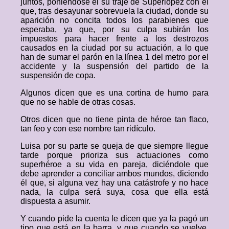
juntos, poniéndose él su traje de Superlópez con el
que, tras desayunar sobrevuela la ciudad, donde su
aparición no concita todos los parabienes que
esperaba, ya que, por su culpa subirán los
impuestos para hacer frente a los destrozos
causados en la ciudad por su actuación, a lo que
han de sumar el parón en la línea 1 del metro por el
accidente y la suspensión del partido de la
suspensión de copa.
Algunos dicen que es una cortina de humo para
que no se hable de otras cosas.
Otros dicen que no tiene pinta de héroe tan flaco,
tan feo y con ese nombre tan ridículo.
Luisa por su parte se queja de que siempre llegue
tarde porque prioriza sus actuaciones como
superhéroe a su vida en pareja, diciéndole que
debe aprender a conciliar ambos mundos, diciendo
él que, si alguna vez hay una catástrofe y no hace
nada, la culpa será suya, cosa que ella está
dispuesta a asumir.
Y cuando pide la cuenta le dicen que ya la pagó un
tipo que está en la barra, y que cuando se vuelve,