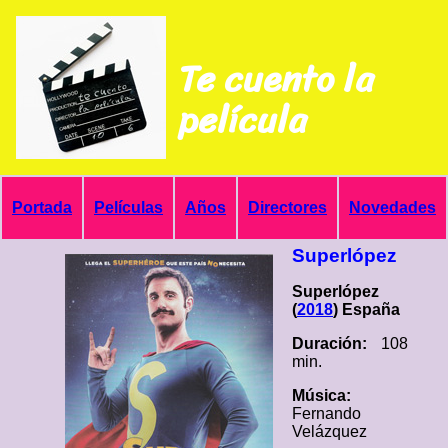
Te cuento la
película
Portada
Películas
Años
Directores
Novedades
Superlópez
Superlópez
(
2018
) España
Duración:
108
min.
Música:
Fernando
Velázquez