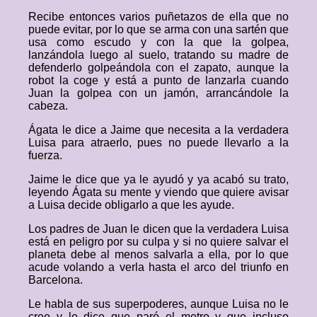
Recibe entonces varios puñetazos de ella que no
puede evitar, por lo que se arma con una sartén que
usa como escudo y con la que la golpea,
lanzándola luego al suelo, tratando su madre de
defenderlo golpeándola con el zapato, aunque la
robot la coge y está a punto de lanzarla cuando
Juan la golpea con un jamón, arrancándole la
cabeza.
Ágata le dice a Jaime que necesita a la verdadera
Luisa para atraerlo, pues no puede llevarlo a la
fuerza.
Jaime le dice que ya le ayudó y ya acabó su trato,
leyendo Ágata su mente y viendo que quiere avisar
a Luisa decide obligarlo a que les ayude.
Los padres de Juan le dicen que la verdadera Luisa
está en peligro por su culpa y si no quiere salvar el
planeta debe al menos salvarla a ella, por lo que
acude volando a verla hasta el arco del triunfo en
Barcelona.
Le habla de sus superpoderes, aunque Luisa no le
cree y le dice que paró el metro y que incluso