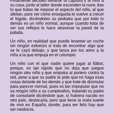
Finalmente deciden llevarse la cápsula y al niño a
su casa, junto al taller donde esconden la nave, tras
lo que tratan de mejorar el aspecto del niño, al que
afeitan, para ver cómo enseguida le vuelve a crecer
el bigote, diciéndoles su pediatra que por todo lo
demás es un niño normal, aunque cuando trata de
ver sus reflejos le hace atravesar la pared de la
patada.
Un niño, en realidad que puede levantar un coche
sin ningún esfuerzo si trata de encontrar algo que
se le cayó debajo, y que lanza por los aires a la
niña a la que empuja en el columpio
Un niño con el que nadie quiere jugar al fútbol,
porque, es tan rápido que no deja que juegue
ningún otro niño y que empotra al portero contra la
red, pese a que su padre le pide que no haga esas
cosas delante de los demás y que trate de disimular
para parecer normal, pues es tan impopular que no
va ningún niño a su cumpleaños, tratando su padre
de consolarle diciéndole que, si hubiera nacido en
otro país, destacaría, pero que tiene la mala suerte
de vivir en España, donde, para ser feliz hay que
ser mediocre.