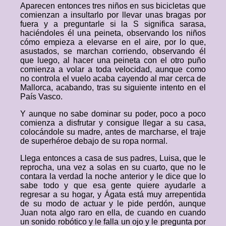
Aparecen entonces tres niños en sus bicicletas que
comienzan a insultarlo por llevar unas bragas por
fuera y a preguntarle si la S significa sarasa,
haciéndoles él una peineta, observando los niños
cómo empieza a elevarse en el aire, por lo que,
asustados, se marchan corriendo, observando él
que luego, al hacer una peineta con el otro puño
comienza a volar a toda velocidad, aunque como
no controla el vuelo acaba cayendo al mar cerca de
Mallorca, acabando, tras su siguiente intento en el
País Vasco.
Y aunque no sabe dominar su poder, poco a poco
comienza a disfrutar y consigue llegar a su casa,
colocándole su madre, antes de marcharse, el traje
de superhéroe debajo de su ropa normal.
Llega entonces a casa de sus padres, Luisa, que le
reprocha, una vez a solas en su cuarto, que no le
contara la verdad la noche anterior y le dice que lo
sabe todo y que esa gente quiere ayudarle a
regresar a su hogar, y Ágata está muy arrepentida
de su modo de actuar y le pide perdón, aunque
Juan nota algo raro en ella, de cuando en cuando
un sonido robótico y le falla un ojo y le pregunta por