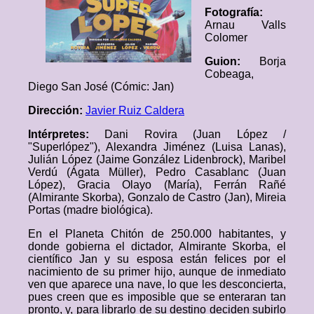
Fotografía:
Arnau Valls
Colomer
Guion:
Borja
Cobeaga,
Diego San José (Cómic: Jan)
Dirección:
Javier Ruiz Caldera
Intérpretes:
Dani Rovira (Juan López /
"Superlópez"), Alexandra Jiménez (Luisa Lanas),
Julián López (Jaime González Lidenbrock), Maribel
Verdú (Ágata Müller), Pedro Casablanc (Juan
López), Gracia Olayo (María), Ferrán Rañé
(Almirante Skorba), Gonzalo de Castro (Jan), Mireia
Portas (madre biológica).
En el Planeta Chitón de 250.000 habitantes, y
donde gobierna el dictador, Almirante Skorba, el
científico Jan y su esposa están felices por el
nacimiento de su primer hijo, aunque de inmediato
ven que aparece una nave, lo que les desconcierta,
pues creen que es imposible que se enteraran tan
pronto, y, para librarlo de su destino deciden subirlo