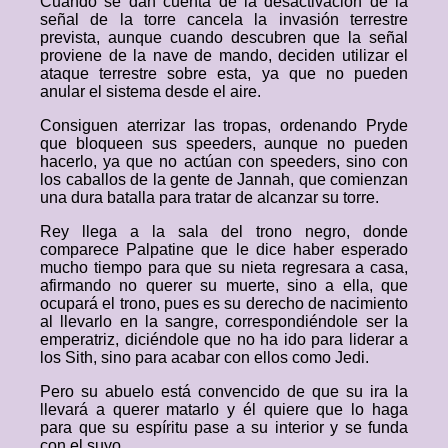
Cuando se dan cuenta de la desactivación de la
señal de la torre cancela la invasión terrestre
prevista, aunque cuando descubren que la señal
proviene de la nave de mando, deciden utilizar el
ataque terrestre sobre esta, ya que no pueden
anular el sistema desde el aire.
Consiguen aterrizar las tropas, ordenando Pryde
que bloqueen sus speeders, aunque no pueden
hacerlo, ya que no actúan con speeders, sino con
los caballos de la gente de Jannah, que comienzan
una dura batalla para tratar de alcanzar su torre.
Rey llega a la sala del trono negro, donde
comparece Palpatine que le dice haber esperado
mucho tiempo para que su nieta regresara a casa,
afirmando no querer su muerte, sino a ella, que
ocupará el trono, pues es su derecho de nacimiento
al llevarlo en la sangre, correspondiéndole ser la
emperatriz, diciéndole que no ha ido para liderar a
los Sith, sino para acabar con ellos como Jedi.
Pero su abuelo está convencido de que su ira la
llevará a querer matarlo y él quiere que lo haga
para que su espíritu pase a su interior y se funda
con el suyo.