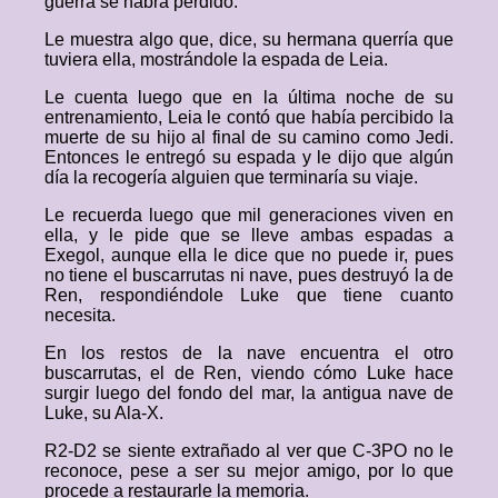
guerra se habrá perdido.
Le muestra algo que, dice, su hermana querría que
tuviera ella, mostrándole la espada de Leia.
Le cuenta luego que en la última noche de su
entrenamiento, Leia le contó que había percibido la
muerte de su hijo al final de su camino como Jedi.
Entonces le entregó su espada y le dijo que algún
día la recogería alguien que terminaría su viaje.
Le recuerda luego que mil generaciones viven en
ella, y le pide que se lleve ambas espadas a
Exegol, aunque ella le dice que no puede ir, pues
no tiene el buscarrutas ni nave, pues destruyó la de
Ren, respondiéndole Luke que tiene cuanto
necesita.
En los restos de la nave encuentra el otro
buscarrutas, el de Ren, viendo cómo Luke hace
surgir luego del fondo del mar, la antigua nave de
Luke, su Ala-X.
R2-D2 se siente extrañado al ver que C-3PO no le
reconoce, pese a ser su mejor amigo, por lo que
procede a restaurarle la memoria.