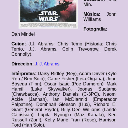
Min.
Música:
John
Williams
Fotografía:
Dan Mindel
Guion:
J.J. Abrams, Chris Terrio (Historia: Chris
Terrio, J.J. Abrams, Colin Trevorrow, Derek
Connolly)
Dirección:
J. J. Abrams
Intérpretes:
Daisy Ridley (Rey), Adam Driver (Kylo
Ren / Ben Solo), Carrie Fisher (Leia Organa), John
Boyega (Finn), Oscar Isaac (Poe Dameron), Mark
Hamill (Luke Skywalker), Joonas Suotamo
(Chewbacca), Anthony Daniels (C-3PO), Naomi
Ackie (Jannah), Ian McDiarmid (Emperador
Palpatine), Domhnall Gleeson (Hux), Richard E.
Grant (General Pryde), Billy Dee Williams (Lando
Calrissian), Lupita Nyong'o (Maz Kanata), Keri
Russell (Zorii), Kelly Marie Tran (Rose), Harrison
Ford (Han Solo).