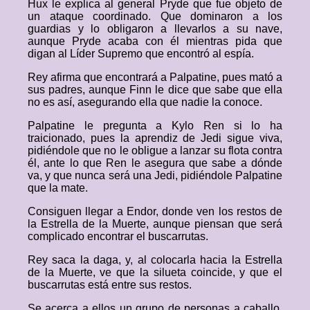
Hux le explica al general Pryde que fue objeto de
un ataque coordinado. Que dominaron a los
guardias y lo obligaron a llevarlos a su nave,
aunque Pryde acaba con él mientras pida que
digan al Líder Supremo que encontró al espía.
Rey afirma que encontrará a Palpatine, pues mató a
sus padres, aunque Finn le dice que sabe que ella
no es así, asegurando ella que nadie la conoce.
Palpatine le pregunta a Kylo Ren si lo ha
traicionado, pues la aprendiz de Jedi sigue viva,
pidiéndole que no le obligue a lanzar su flota contra
él, ante lo que Ren le asegura que sabe a dónde
va, y que nunca será una Jedi, pidiéndole Palpatine
que la mate.
Consiguen llegar a Endor, donde ven los restos de
la Estrella de la Muerte, aunque piensan que será
complicado encontrar el buscarrutas.
Rey saca la daga, y, al colocarla hacia la Estrella
de la Muerte, ve que la silueta coincide, y que el
buscarrutas está entre sus restos.
Se acerca a ellos un grupo de personas a caballo,