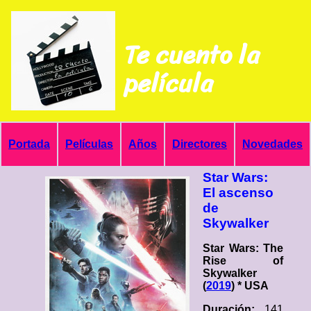
Te cuento la
película
Portada
Películas
Años
Directores
Novedades
Star Wars:
El ascenso
de
Skywalker
Star Wars: The
Rise of
Skywalker
(
2019
) * USA
Duración:
141