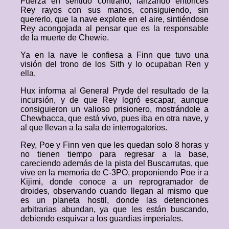
Fuerza en sentido contrario, lanzando entonces
Rey rayos con sus manos, consiguiendo, sin
quererlo, que la nave explote en el aire, sintiéndose
Rey acongojada al pensar que es la responsable
de la muerte de Chewie.
Ya en la nave le confiesa a Finn que tuvo una
visión del trono de los Sith y lo ocupaban Ren y
ella.
Hux informa al General Pryde del resultado de la
incursión, y de que Rey logró escapar, aunque
consiguieron un valioso prisionero, mostrándole a
Chewbacca, que está vivo, pues iba en otra nave, y
al que llevan a la sala de interrogatorios.
Rey, Poe y Finn ven que les quedan solo 8 horas y
no tienen tiempo para regresar a la base,
careciendo además de la pista del Buscarrutas, que
vive en la memoria de C-3PO, proponiendo Poe ir a
Kijimi, donde conoce a un reprogramador de
droides, observando cuando llegan al mismo que
es un planeta hostil, donde las detenciones
arbitrarias abundan, ya que les están buscando,
debiendo esquivar a los guardias imperiales.