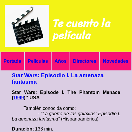
Te cuento la
película
Portada
Películas
Años
Directores
Novedades
Star Wars: Episodio I. La amenaza
fantasma
Star Wars: Episode I. The Phantom Menace
(
1999
) * USA
También conocida como:
-
"La guerra de las galaxias: Episodio I.
La amenaza fantasma"
(Hispanoamérica)
Duración:
133 min.