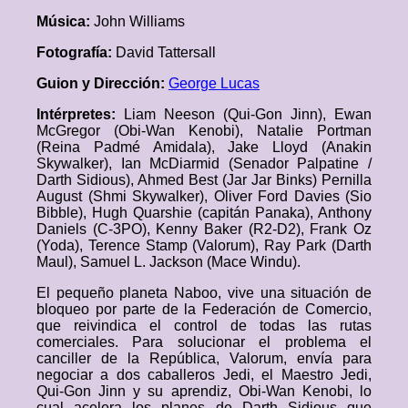
Música:
John Williams
Fotografía:
David Tattersall
Guion y Dirección:
George Lucas
Intérpretes:
Liam Neeson (Qui-Gon Jinn), Ewan
McGregor (Obi-Wan Kenobi), Natalie Portman
(Reina Padmé Amidala), Jake Lloyd (Anakin
Skywalker), Ian McDiarmid (Senador Palpatine /
Darth Sidious), Ahmed Best (Jar Jar Binks) Pernilla
August (Shmi Skywalker), Oliver Ford Davies (Sio
Bibble), Hugh Quarshie (capitán Panaka), Anthony
Daniels (C-3PO), Kenny Baker (R2-D2), Frank Oz
(Yoda), Terence Stamp (Valorum), Ray Park (Darth
Maul), Samuel L. Jackson (Mace Windu).
El pequeño planeta Naboo, vive una situación de
bloqueo por parte de la Federación de Comercio,
que reivindica el control de todas las rutas
comerciales. Para solucionar el problema el
canciller de la República, Valorum, envía para
negociar a dos caballeros Jedi, el Maestro Jedi,
Qui-Gon Jinn y su aprendiz, Obi-Wan Kenobi, lo
cual acelera los planes de Darth Sidious que