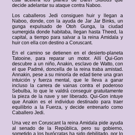
decide adelantar su ataque contra Naboo.
Los caballeros Jedi consiguen huir y llegan a
Naboo, donde, con la ayuda de Jar Jar Binks, un
gunga expulsado de Otoh Gunga, la ciudad
sumergida donde habitaba, llegan hasta Theed, la
capital, a tiempo para salvar a la reina Amidala y
huir con ella con destino a Coruscant.
En el camino se detienen en el desierto-planeta
Tatooine, para reparar un motor. Allí Qui-Gon
descubre a un niño, Anakin, esclavo de Watto, con
el que Padmé, doncella de la reina traba amistad.
Annakin, pese a su minoría de edad tiene una gran
intuición y fuerza mental, que le lleva a ganar
incluso la carrera de vainas contra el poderoso
Sebulba, lo que le valdrá conseguir gratuitamente
la pieza de la nave y ser liberado. Qui-Gon intuye
que Anakin es el individuo destinado para traer
equilibrio a la Fuerza, y decide entrenarlo como
Caballero Jedi.
Una vez en Coruscant la reina Amidala pide ayuda
al senado de la República, pero su gobierno,
sometido a los burócratas ha sido debilitado, por lo