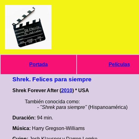
Portada
Películas
Shrek. Felices para siempre
Shrek Forever After (
2010
) * USA
También conocida como:
-
"Shrek para siempre"
(Hispanoamérica)
Duración:
94 min.
Música:
Harry Gregson-Williams
Guion:
Josh Klausner y Darren Lemke