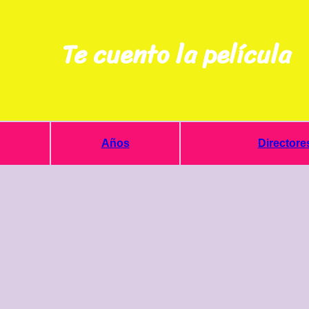
Te cuento la película
Años
Directore