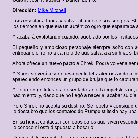
Dirección:
Mike Mitchell
Tras rescatar a Fiona y salvar al reino de sus suegros, S
los tiempos en que era un auténtico ogro que espantaba a
Y acabará explotando cuando, agobiado por los invitados,
El pequeño y ambicioso personaje siempre soñó con se
entregarle el reino a cambio de que salvara a su hija, si 
Ahora ofrece un nuevo pacto a Shrek. Podrá volver a ser e
Y Shrek volverá a ser nuevamente feliz aterrorizando a l
apareciendo entonces un grupo de brujas que lo capturan,
Y lleno de grilletes es presentado ante Rumpelstiltskin,
nacimiento, y, dado que no llegó a nacer al acabar su día
Pero Shrek no acepta su destino. Se rebela y consigue de
le descubre que los contratos de Rumpelstiltskin hay una 
En su huída contactan con otros ogros que viven escondid
le conoce ni está dispuesta a besarlo.
Rumpelstiltskin contrata a un caza recompensas, el Flaut