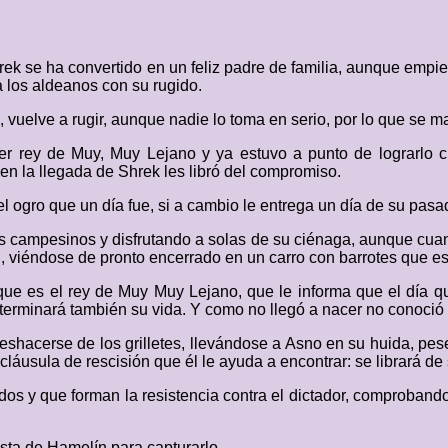
hrek se ha convertido en un feliz padre de familia, aunque empie
 los aldeanos con su rugido.
 vuelve a rugir, aunque nadie lo toma en serio, por lo que se 
r rey de Muy, Muy Lejano y ya estuvo a punto de lograrlo 
bien la llegada de Shrek les libró del compromiso.
l ogro que un día fue, si a cambio le entrega un día de su pasa
os campesinos y disfrutando a solas de su ciénaga, aunque cuand
 viéndose de pronto encerrado en un carro con barrotes que es 
 que es el rey de Muy Muy Lejano, que le informa que el día q
 terminará también su vida. Y como no llegó a nacer no conoció a
shacerse de los grilletes, llevándose a Asno en su huida, pes
cláusula de rescisión que él le ayuda a encontrar: se librará de
os y que forman la resistencia contra el dictador, comprobando
ista de Hamelín para capturarlo.