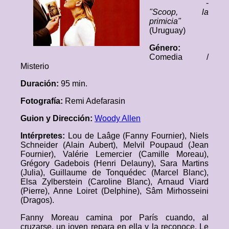
-
"Scoop, la
primicia"
(Uruguay)
Género:
Comedia /
Misterio
Duración:
95 min.
Fotografía:
Remi Adefarasin
Guion y Dirección:
Woody Allen
Intérpretes:
Lou de Laâge (Fanny Fournier), Niels
Schneider (Alain Aubert), Melvil Poupaud (Jean
Fournier), Valérie Lemercier (Camille Moreau),
Grégory Gadebois (Henri Delauny), Sara Martins
(Julia), Guillaume de Tonquédec (Marcel Blanc),
Elsa Zylberstein (Caroline Blanc), Arnaud Viard
(Pierre), Anne Loiret (Delphine), Sâm Mirhosseini
(Dragos).
Fanny Moreau camina por París cuando, al
cruzarse, un joven repara en ella y la reconoce. Le