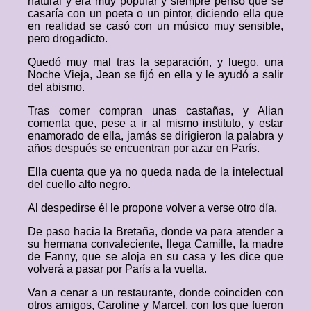
natural y era muy popular y siempre pensó que se
casaría con un poeta o un pintor, diciendo ella que
en realidad se casó con un músico muy sensible,
pero drogadicto.
Quedó muy mal tras la separación, y luego, una
Noche Vieja, Jean se fijó en ella y le ayudó a salir
del abismo.
Tras comer compran unas castañas, y Alian
comenta que, pese a ir al mismo instituto, y estar
enamorado de ella, jamás se dirigieron la palabra y
años después se encuentran por azar en París.
Ella cuenta que ya no queda nada de la intelectual
del cuello alto negro.
Al despedirse él le propone volver a verse otro día.
De paso hacia la Bretaña, donde va para atender a
su hermana convaleciente, llega Camille, la madre
de Fanny, que se aloja en su casa y les dice que
volverá a pasar por París a la vuelta.
Van a cenar a un restaurante, donde coinciden con
otros amigos, Caroline y Marcel, con los que fueron