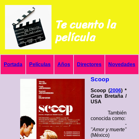
Te cuento la
película
Portada
Películas
Años
Directores
Novedades
Scoop
Scoop (
2006
) *
Gran Bretaña /
USA
También
conocida como:
-
"Amor y muerte"
(México)