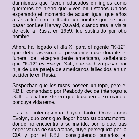
durmientes que fueron educados en inglés como
guerreros de hierro que viven en Estados Unidos
esperando el momento de actuar, igual que años
atrás actuó otro infiltrado, un hombre que se hizo
pasar por Lee Harvey Oswald, cuando tras la visita
de este a Rusia en 1959, fue sustituido por otro
hombre.
Ahora ha llegado el día X, para el agente "K-12",
que debe asesinar al presidente ruso durante el
funeral del vicepresidente americano, señalando
que "K-12" es Evelyn Salt, que se hizo pasar por
hija de una pareja de americanos fallecidos en un
accidente en Rusia.
Sospechan que los rusos poseen un topo, pero el
F.B.I., comandado por Peabody decide interrogar a
Salt, la cual insiste en que busquen a su marido,
por cuya vida teme.
Tras el interrogatorio huyen tanto Orlov como
Evelyn, que consigue llegar hasta su apartamento,
donde no encuentra a su marido, por lo que, tras
coger varias de sus arañas, huye perseguida por la
CIA y por el F.B.I., consiguiendo burlarlos al