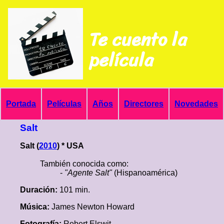
Te cuento la
película
Portada
Películas
Años
Directores
Novedades
Salt
Salt (
2010
) * USA
También conocida como:
-
"Agente Salt"
(Hispanoamérica)
Duración:
101 min.
Música:
James Newton Howard
Fotografía:
Robert Elswit