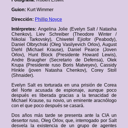
Guion:
Kurt Wimmer
Dirección:
Phillip Noyce
Intérpretes:
Angelina Jolie (Evelyn Salt / Natasha
Chenkov), Liev Schreiber (Theodore Winter /
Nikolai Tarkovsky), Chiwetel Ejiofor (Peabody),
Daniel Olbrychski (Oleg Vasilyevich Orlov), August
Diehl (Michael Krause), Daniel Pearce (Joven
Orlov), Hunt Block (Presidente Howard Lewis),
Andre Braugher (Secretario de Defensa), Olek
Krupa (Presidente ruso Boris Matveyev), Cassidy
Hinkle (joven Natasha Chenkov), Corey Stoll
(Shnaider).
Evelyn Salt es torturada en una prisión de Corea
del Norte acusada de espionaje, aunque poco
después es liberada gracias a la tenacidad de
Michael Krause, su novio, un eminente aracnólogo
con el que poco después se casará.
Dos años más tarde se presenta ante la CIA un
desertor ruso, Oleg Orlov, que, interrogado por Salt
desvela la existencia de un grupo de agentes