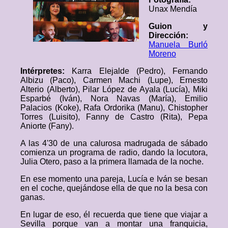
Unax Mendía
Guion y
Dirección:
Manuela Burló
Moreno
Intérpretes:
Karra Elejalde (Pedro), Fernando
Albizu (Paco), Carmen Machi (Lupe), Ernesto
Alterio (Alberto), Pilar López de Ayala (Lucía), Miki
Esparbé (Iván), Nora Navas (María), Emilio
Palacios (Koke), Rafa Ordorika (Manu), Chistopher
Torres (Luisito), Fanny de Castro (Rita), Pepa
Aniorte (Fany).
A las 4'30 de una calurosa madrugada de sábado
comienza un programa de radio, dando la locutora,
Julia Otero, paso a la primera llamada de la noche.
En ese momento una pareja, Lucía e Iván se besan
en el coche, quejándose ella de que no la besa con
ganas.
En lugar de eso, él recuerda que tiene que viajar a
Sevilla porque van a montar una franquicia,