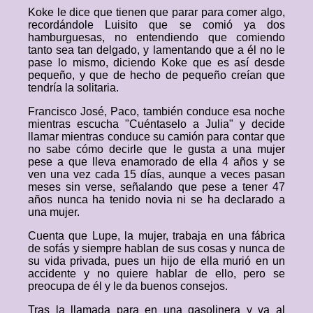
Koke le dice que tienen que parar para comer algo,
recordándole Luisito que se comió ya dos
hamburguesas, no entendiendo que comiendo
tanto sea tan delgado, y lamentando que a él no le
pase lo mismo, diciendo Koke que es así desde
pequeño, y que de hecho de pequeño creían que
tendría la solitaria.
Francisco José, Paco, también conduce esa noche
mientras escucha "Cuéntaselo a Julia" y decide
llamar mientras conduce su camión para contar que
no sabe cómo decirle que le gusta a una mujer
pese a que lleva enamorado de ella 4 años y se
ven una vez cada 15 días, aunque a veces pasan
meses sin verse, señalando que pese a tener 47
años nunca ha tenido novia ni se ha declarado a
una mujer.
Cuenta que Lupe, la mujer, trabaja en una fábrica
de sofás y siempre hablan de sus cosas y nunca de
su vida privada, pues un hijo de ella murió en un
accidente y no quiere hablar de ello, pero se
preocupa de él y le da buenos consejos.
Tras la llamada para en una gasolinera y va al