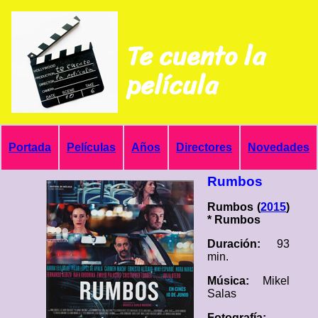
Te cuento la
película
Portada
Películas
Años
Directores
Novedades
Rumbos
Rumbos (
2015
)
* Rumbos
Duración:
93
min.
Música:
Mikel
Salas
Fotografía: