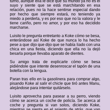
turno, aunque ella le dice que su mundo ya no es el
suyo y siente que se está marchitando en esa
relación, pues no la hace sentirse especial dando
por hecho que siempre estará, no teniendo ya
miedo a perderla, y es por eso que no la valora y le
tiene cariño, pero no amor, y por eso ha decidido
marcharse.
Luisito le pregunta entretanto a Koke cómo se besa,
enterándose así Koke de que nunca lo ha hecho
pese a que dijo que dijo que se había liado con una
chica en una fiesta, diciendo que ella no la dejó
besarla porque llevaba aparato de dientes.
Su amigo trata de explicarle cómo se besa
pidiéndole que intente desenroscar el tapón de una
botella con la lengua.
Paran tras ello en la gasolinera para comprar algo,
pisando Koke al salir el chicle que tiró antes Manu,
alejándose para intentar quitárselo.
Luisito aprovecha para pasear a su perro, viendo
cómo se acerca un coche de policía. Se acerca al
coche y pregunta si van solos, diciendo Koke,
mientras se sienta en el asiento de atrás, que van