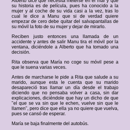
Alberto dice que necesita meterse en el mar y que
su historia es de película, pues ha conocido a la
mujer y al coche de su vida casi a la vez, tras lo
cual le dice a Manu que si de verdad quiere
empezar de cero debe quitar del salvapantallas de
su móvil la foto de su mujer y dejar de mirarlo.
Reciben justo entonces una llamada de un
accidente y antes de salir Manu tira el móvil por la
ventana, diciéndole a Alberto que ha tomado una
decisión.
Rita observa que María no coge su móvil pese a
que le suena varias veces.
Antes de marcharse le pide a Rita que salude a su
marido, aunque esta le cuenta que su marido
desapareció tras llamar un día desde el trabajo
diciendo que no pensaba volver a casa, sin dar
explicaciones, diciéndole que hay un dicho de que
"el que se va sin que le echen, vuelve sin que le
llamen", pero dice que ella ya no quiere que vuelva,
pues se cansó de esperar.
María se baja finalmente del autobús.