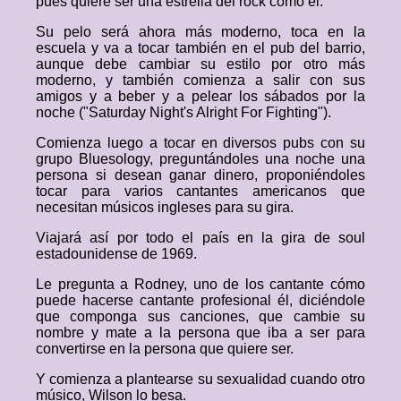
pues quiere ser una estrella del rock como él.
Su pelo será ahora más moderno, toca en la
escuela y va a tocar también en el pub del barrio,
aunque debe cambiar su estilo por otro más
moderno, y también comienza a salir con sus
amigos y a beber y a pelear los sábados por la
noche ("Saturday Night's Alright For Fighting").
Comienza luego a tocar en diversos pubs con su
grupo Bluesology, preguntándoles una noche una
persona si desean ganar dinero, proponiéndoles
tocar para varios cantantes americanos que
necesitan músicos ingleses para su gira.
Viajará así por todo el país en la gira de soul
estadounidense de 1969.
Le pregunta a Rodney, uno de los cantante cómo
puede hacerse cantante profesional él, diciéndole
que componga sus canciones, que cambie su
nombre y mate a la persona que iba a ser para
convertirse en la persona que quiere ser.
Y comienza a plantearse su sexualidad cuando otro
músico, Wilson lo besa.