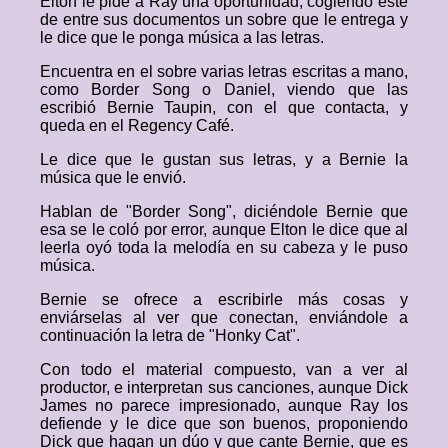
Elton le pide a Ray una oportunidad, cogiendo este
de entre sus documentos un sobre que le entrega y
le dice que le ponga música a las letras.
Encuentra en el sobre varias letras escritas a mano,
como Border Song o Daniel, viendo que las
escribió Bernie Taupin, con el que contacta, y
queda en el Regency Café.
Le dice que le gustan sus letras, y a Bernie la
música que le envió.
Hablan de "Border Song", diciéndole Bernie que
esa se le coló por error, aunque Elton le dice que al
leerla oyó toda la melodía en su cabeza y le puso
música.
Bernie se ofrece a escribirle más cosas y
enviárselas al ver que conectan, enviándole a
continuación la letra de "Honky Cat".
Con todo el material compuesto, van a ver al
productor, e interpretan sus canciones, aunque Dick
James no parece impresionado, aunque Ray los
defiende y le dice que son buenos, proponiendo
Dick que hagan un dúo y que cante Bernie, que es