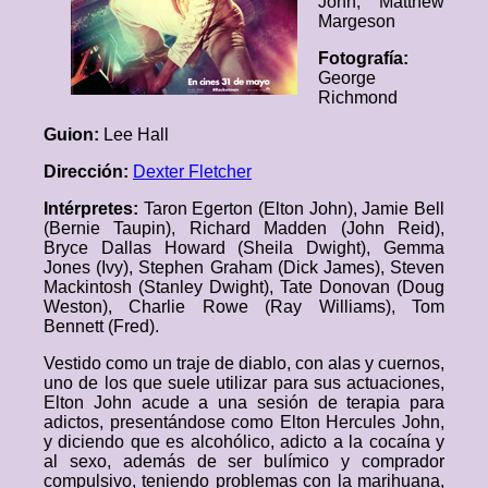
John, Matthew
Margeson
Fotografía:
George
Richmond
Guion:
Lee Hall
Dirección:
Dexter Fletcher
Intérpretes:
Taron Egerton (Elton John), Jamie Bell
(Bernie Taupin), Richard Madden (John Reid),
Bryce Dallas Howard (Sheila Dwight), Gemma
Jones (Ivy), Stephen Graham (Dick James), Steven
Mackintosh (Stanley Dwight), Tate Donovan (Doug
Weston), Charlie Rowe (Ray Williams), Tom
Bennett (Fred).
Vestido como un traje de diablo, con alas y cuernos,
uno de los que suele utilizar para sus actuaciones,
Elton John acude a una sesión de terapia para
adictos, presentándose como Elton Hercules John,
y diciendo que es alcohólico, adicto a la cocaína y
al sexo, además de ser bulímico y comprador
compulsivo, teniendo problemas con la marihuana,