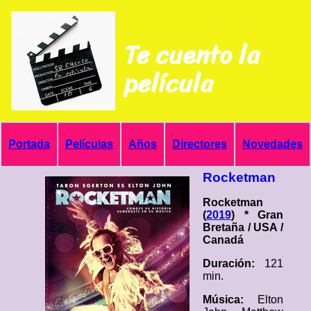
Te cuento la
película
Portada
Películas
Años
Directores
Novedades
Rocketman
Rocketman
(
2019
) * Gran
Bretaña / USA /
Canadá
Duración:
121
min.
Música:
Elton