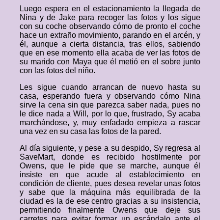
Luego espera en el estacionamiento la llegada de
Nina y de Jake para recoger las fotos y los sigue
con su coche observando cómo de pronto el coche
hace un extraño movimiento, parando en el arcén, y
él, aunque a cierta distancia, tras ellos, sabiendo
que en ese momento ella acaba de ver las fotos de
su marido con Maya que él metió en el sobre junto
con las fotos del niño.
Les sigue cuando arrancan de nuevo hasta su
casa, esperando fuera y observando cómo Nina
sirve la cena sin que parezca saber nada, pues no
le dice nada a Will, por lo que, frustrado, Sy acaba
marchándose, y, muy enfadado empieza a rascar
una vez en su casa las fotos de la pared.
Al día siguiente, y pese a su despido, Sy regresa al
SaveMart, donde es recibido hostilmente por
Owens, que le pide que se marche, aunque él
insiste en que acude al establecimiento en
condición de cliente, pues desea revelar unas fotos
y sabe que la máquina más equilibrada de la
ciudad es la de ese centro gracias a su insistencia,
permitiendo finalmente Owens que deje sus
carretes para evitar formar un escándalo ante el