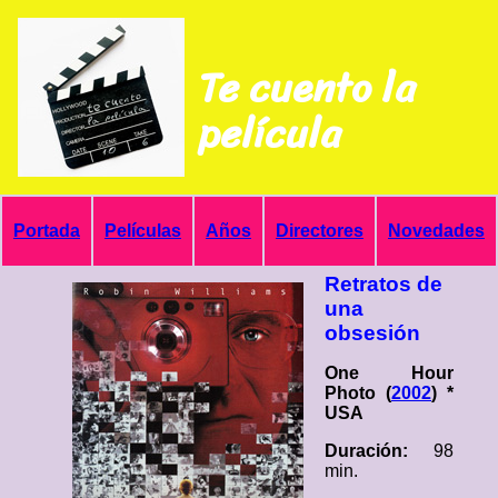
Te cuento la
película
Portada
Películas
Años
Directores
Novedades
Retratos de
una
obsesión
One Hour
Photo (
2002
) *
USA
Duración:
98
min.