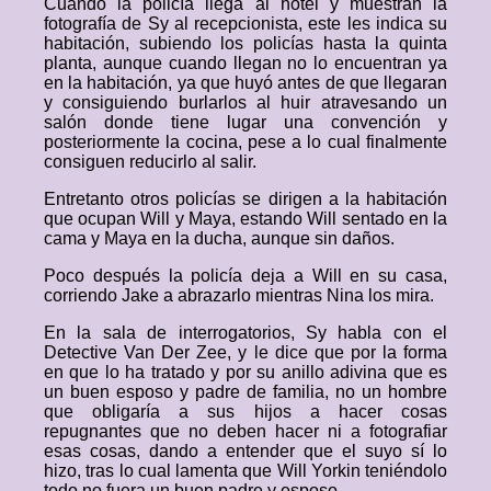
Cuando la policía llega al hotel y muestran la
fotografía de Sy al recepcionista, este les indica su
habitación, subiendo los policías hasta la quinta
planta, aunque cuando llegan no lo encuentran ya
en la habitación, ya que huyó antes de que llegaran
y consiguiendo burlarlos al huir atravesando un
salón donde tiene lugar una convención y
posteriormente la cocina, pese a lo cual finalmente
consiguen reducirlo al salir.
Entretanto otros policías se dirigen a la habitación
que ocupan Will y Maya, estando Will sentado en la
cama y Maya en la ducha, aunque sin daños.
Poco después la policía deja a Will en su casa,
corriendo Jake a abrazarlo mientras Nina los mira.
En la sala de interrogatorios, Sy habla con el
Detective Van Der Zee, y le dice que por la forma
en que lo ha tratado y por su anillo adivina que es
un buen esposo y padre de familia, no un hombre
que obligaría a sus hijos a hacer cosas
repugnantes que no deben hacer ni a fotografiar
esas cosas, dando a entender que el suyo sí lo
hizo, tras lo cual lamenta que Will Yorkin teniéndolo
todo no fuera un buen padre y esposo.