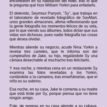
encontraron en su habitación del hotel, tras lo que
le pregunta qué hizo William Yorkin para enfadarlo.
El detenido, Seymour Parrysh, "Sy", que trabaja en
el laboratorio de revelado fotográfico de SavMart,
unos grandes almacenes, afirma reflexionando que
la gente fotografía los momentos felices de su vida,
por lo que viendo sus álbumes, todos dirían que sus
vidas son dichosas, pues nadie fotografía las cosas
que desea olvidar.
Mientras atiende su negocio, acude Nina Yorkin a
revelar tres carretes, que le informa son del
cumpleaños de Jake, su hijo, regalándole Sy una
cámara desechable al muchacho tras felicitarlo.
Y esa noche, y mientras cena en un restaurante Sy
examina las fotos reveladas a los Yorkin,
contándole a la camarera, tras enseñárselas, que el
niño es su sobrino.
Esa noche, en su casa, Jake le comenta a su madre
que está triste por Sy, porque piensa que no tiene
ningún amigo.
Este, de regreso en su casa atiende a su cobaya,