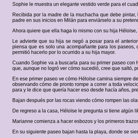
Sophie le muestra un elegante vestido verde para el cuadro
Recibida por la madre de la muchacha que debe pintar,
padre en sus inicios en Milán para enviárselo a su preten
Ahora quiere que ella haga lo mismo con su hija Héloïse, p
Le advierte que su hija se negó a posar para el anterior
piensa que es solo una acompañante para los paseos, qu
permitió hacerlo por lo ocurrido a su hija mayor.
Cuando Sophie va a buscarla para su primer paseo con Hé
que, aunque no logró ver cómo sucedió, cree que saltó, pu
En ese primer paseo ve cómo Héloïse camina siempre delan
observando cómo de pronto rompe a correr a toda velocid
para y le dice que quería hacer eso desde hacía años, pre
Bajan después por las rocas viendo cómo rompen las olas
De regreso a la casa, Héloïse le pregunta si tiene algún l
Marianne comienza a hacer esbozos y los primeros trazos
En su siguiente paseo bajan hasta la playa, donde se sie