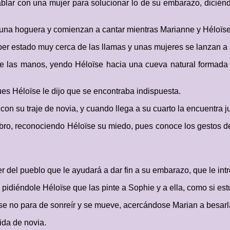
lar con una mujer para solucionar lo de su embarazo, diciéndo
una hoguera y comienzan a cantar mientras Marianne y Héloïse,
ber estado muy cerca de las llamas y unas mujeres se lanzan a 
e las manos, yendo Héloïse hacia una cueva natural formada 
es Héloïse le dijo que se encontraba indispuesta.
on su traje de novia, y cuando llega a su cuarto la encuentra j
mbro, reconociendo Héloïse su miedo, pues conoce los gestos
 del pueblo que le ayudará a dar fin a su embarazo, que le int
pidiéndole Héloïse que las pinte a Sophie y a ella, como si estu
ïse no para de sonreír y se mueve, acercándose Marian a besarla
ida de novia.