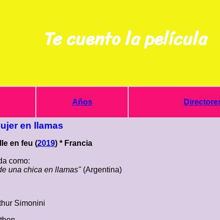
Te cuento la película
Años
Directore
ujer en llamas
lle en feu (
2019
) * Francia
a como:
de una chica en llamas"
(Argentina)
thur Simonini
athon