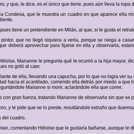
, y que, le dice, es el único que tiene, pues aún lleva la ropa 
 la Condesa, que le muestra un cuadro en que aparece ella mi
diente.
ues tiene un pretendiente en Milán, al que, si le gusta el retrat
 pintor, que no llegó siquiera a verla, porque se niega a casar
e deberá aprovechar para fijarse en ella y observarla, estan
loïse, Marianne le pregunta qué le ocurrió a la hija mayor, di
es no gritó al caer.
te de ella, llevando una capucha, por lo que no logra ver su c
ad hacia el acantilado, corriendo ella detrás por miedo a que
guntándole Marianne si morir, aclarándole ella que correr.
 con gran fuerza, tratando Marianne de observarla sin que se p
ibro, y le pide que se lo preste, resultándole extraño que duerm
 del cuadro.
ntan, comentando Héloïse que le gustaría bañarse, aunque le di