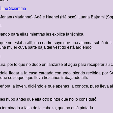
éline Sciamma
erlant (Marianne), Adèle Haenel (Héloïse), Luàna Bajrami (Sop
.
ndo para ellas mientras les explica la técnica.
ue no estaba allí, un cuadro suyo que una alumna subió de la
una mujer cuya parte baja del vestido está ardiendo.
.
ura, por lo que no dudó en lanzarse al agua para recuperar su c
ole llegar a la casa cargada con todo, siendo recibida por Sop
que se seque, que lleva tres años trabajando allí.
eñora la joven, diciéndole que apenas la conoce, pues lleva a
es hubo antes que ella otro pintor que no lo consiguió.
á terminado a falta de la cabeza, que no está pintada.