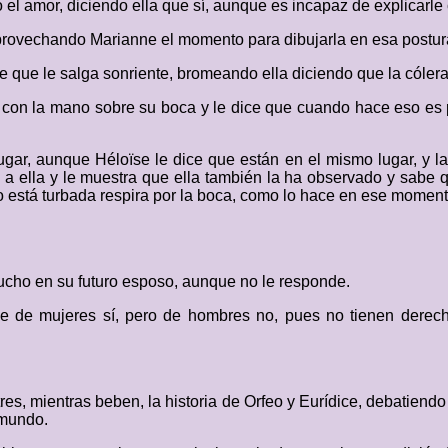
 el amor, diciendo ella que sí, aunque es incapaz de explicarle
aprovechando Marianne el momento para dibujarla en esa postu
e que le salga sonriente, bromeando ella diciendo que la cólera
con la mano sobre su boca y le dice que cuando hace eso es 
lugar, aunque Héloïse le dice que están en el mismo lugar, y la
ra a ella y le muestra que ella también la ha observado y sabe
do está turbada respira por la boca, como lo hace en ese momen
 mucho en su futuro esposo, aunque no le responde.
ue de mujeres sí, pero de hombres no, pues no tienen derec
es, mientras beben, la historia de Orfeo y Eurídice, debatiendo
amundo.