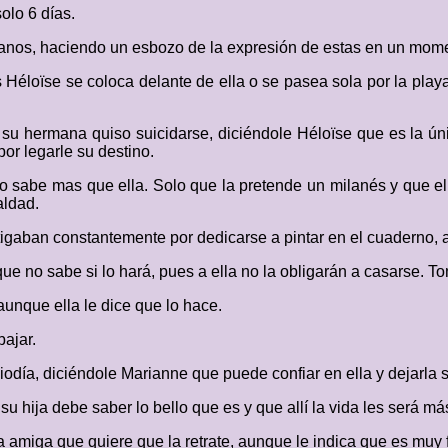
olo 6 días.
 manos, haciendo un esbozo de la expresión de estas en un mome
éloïse se coloca delante de ella o se pasea sola por la playa, 
e su hermana quiso suicidarse, diciéndole Héloïse que es la ú
or legarle su destino.
 sabe mas que ella. Solo que la pretende un milanés y que el 
aldad.
tigaban constantemente por dedicarse a pintar en el cuaderno, 
ue no sabe si lo hará, pues a ella no la obligarán a casarse. T
unque ella le dice que lo hace.
bajar.
odía, diciéndole Marianne que puede confiar en ella y dejarla sal
u hija debe saber lo bello que es y que allí la vida les será má
tra amiga que quiere que la retrate, aunque le indica que es muy 