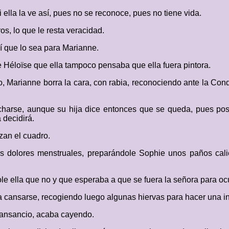
 ella la ve así, pues no se reconoce, pues no tiene vida.
os, lo que le resta veracidad.
sí que lo sea para Marianne.
le Héloïse que ella tampoco pensaba que ella fuera pintora.
o, Marianne borra la cara, con rabia, reconociendo ante la Cond
harse, aunque su hija dice entonces que se queda, pues posar
 decidirá.
zan el cuadro.
s dolores menstruales, preparándole Sophie unos paños calie
dole ella que no y que esperaba a que se fuera la señora para o
sta cansarse, recogiendo luego algunas hiervas para hacer una in
cansancio, acaba cayendo.