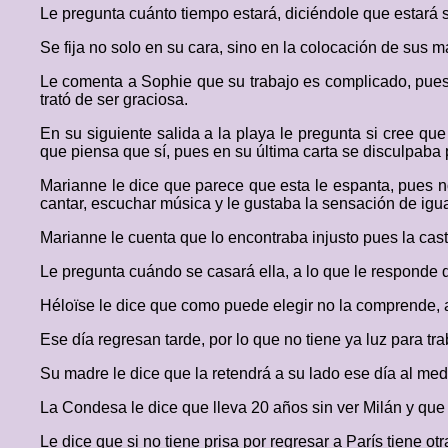
Le pregunta cuánto tiempo estará, diciéndole que estará s
Se fija no solo en su cara, sino en la colocación de sus
Le comenta a Sophie que su trabajo es complicado, pues H
trató de ser graciosa.
En su siguiente salida a la playa le pregunta si cree qu
que piensa que sí, pues en su última carta se disculpaba p
Marianne le dice que parece que esta le espanta, pues no
cantar, escuchar música y le gustaba la sensación de igu
Marianne le cuenta que lo encontraba injusto pues la cas
Le pregunta cuándo se casará ella, a lo que le responde q
Héloïse le dice que como puede elegir no la comprende, a
Ese día regresan tarde, por lo que no tiene ya luz para tra
Su madre le dice que la retendrá a su lado ese día al medi
La Condesa le dice que lleva 20 años sin ver Milán y que s
Le dice que si no tiene prisa por regresar a París tiene o