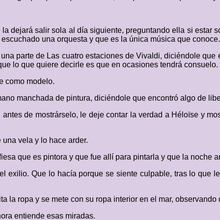
dejará salir sola al día siguiente, preguntando ella si estar s
 escuchado una orquesta y que es la única música que conoce.
 una parte de Las cuatro estaciones de Vivaldi, diciéndole qu
 que lo que quiere decirle es que en ocasiones tendrá consuelo.
hie como modelo.
mano manchada de pintura, diciéndole que encontró algo de libe
, antes de mostrárselo, le deje contar la verdad a Héloïse y mos
e una vela y lo hace arder.
fiesa que es pintora y que fue allí para pintarla y que la noche a
l exilio. Que lo hacía porque se siente culpable, tras lo que l
 la ropa y se mete con su ropa interior en el mar, observando q
ahora entiende esas miradas.