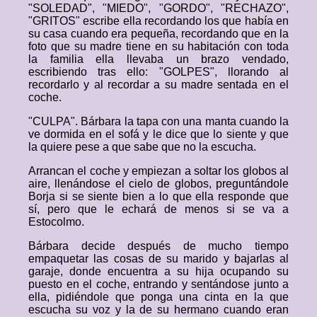
"SOLEDAD", "MIEDO", "GORDO", "RECHAZO",
"GRITOS" escribe ella recordando los que había en
su casa cuando era pequeña, recordando que en la
foto que su madre tiene en su habitación con toda
la familia ella llevaba un brazo vendado,
escribiendo tras ello: "GOLPES", llorando al
recordarlo y al recordar a su madre sentada en el
coche.
"CULPA". Bárbara la tapa con una manta cuando la
ve dormida en el sofá y le dice que lo siente y que
la quiere pese a que sabe que no la escucha.
Arrancan el coche y empiezan a soltar los globos al
aire, llenándose el cielo de globos, preguntándole
Borja si se siente bien a lo que ella responde que
sí, pero que le echará de menos si se va a
Estocolmo.
Bárbara decide después de mucho tiempo
empaquetar las cosas de su marido y bajarlas al
garaje, donde encuentra a su hija ocupando su
puesto en el coche, entrando y sentándose junto a
ella, pidiéndole que ponga una cinta en la que
escucha su voz y la de su hermano cuando eran