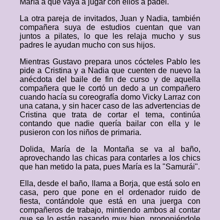
María a que vaya a jugar con ellos a pádel.
La otra pareja de invitados, Juan y Nadia, también
compañera suya de estudios cuentan que van
juntos a pilates, lo que les relaja mucho y sus
padres le ayudan mucho con sus hijos.
Mientras Gustavo prepara unos cócteles Pablo les
pide a Cristina y a Nadia que cuenten de nuevo la
anécdota del baile de fin de curso y de aquella
compañera que le cortó un dedo a un compañero
cuando hacía su coreografía domo Vicky Larraz con
una catana, y sin hacer caso de las advertencias de
Cristina que trata de cortar el tema, continúa
contando que nadie quería bailar con ella y le
pusieron con los niños de primaria.
Dolida, María de la Montaña se va al baño,
aprovechando las chicas para contarles a los chics
que han metido la pata, pues María es la "Samurái".
Ella, desde el baño, llama a Borja, que está solo en
casa, pero que pone en el ordenador ruido de
fiesta, contándole que está en una juerga con
compañeros de trabajo, mintiendo ambos al contar
que se lo están pasando muy bien, proponiéndole