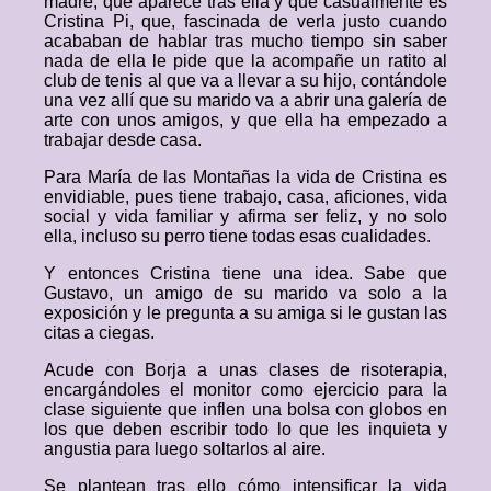
madre, que aparece tras ella y que casualmente es
Cristina Pi, que, fascinada de verla justo cuando
acababan de hablar tras mucho tiempo sin saber
nada de ella le pide que la acompañe un ratito al
club de tenis al que va a llevar a su hijo, contándole
una vez allí que su marido va a abrir una galería de
arte con unos amigos, y que ella ha empezado a
trabajar desde casa.
Para María de las Montañas la vida de Cristina es
envidiable, pues tiene trabajo, casa, aficiones, vida
social y vida familiar y afirma ser feliz, y no solo
ella, incluso su perro tiene todas esas cualidades.
Y entonces Cristina tiene una idea. Sabe que
Gustavo, un amigo de su marido va solo a la
exposición y le pregunta a su amiga si le gustan las
citas a ciegas.
Acude con Borja a unas clases de risoterapia,
encargándoles el monitor como ejercicio para la
clase siguiente que inflen una bolsa con globos en
los que deben escribir todo lo que les inquieta y
angustia para luego soltarlos al aire.
Se plantean tras ello cómo intensificar la vida