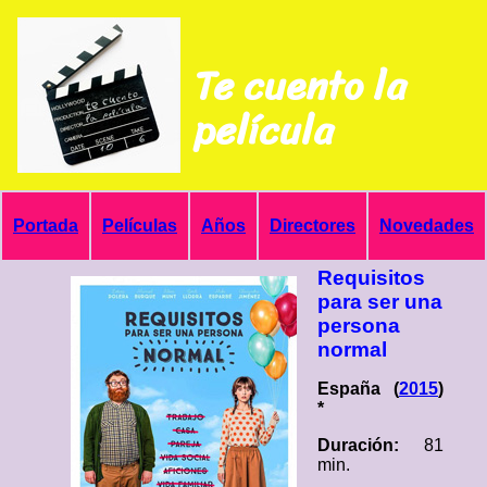
Te cuento la
película
Portada
Películas
Años
Directores
Novedades
Requisitos
para ser una
persona
normal
España (
2015
)
*
Duración:
81
min.