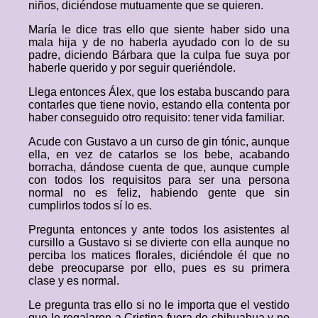
niños, diciéndose mutuamente que se quieren.
María le dice tras ello que siente haber sido una
mala hija y de no haberla ayudado con lo de su
padre, diciendo Bárbara que la culpa fue suya por
haberle querido y por seguir queriéndole.
Llega entonces Álex, que los estaba buscando para
contarles que tiene novio, estando ella contenta por
haber conseguido otro requisito: tener vida familiar.
Acude con Gustavo a un curso de gin tónic, aunque
ella, en vez de catarlos se los bebe, acabando
borracha, dándose cuenta de que, aunque cumple
con todos los requisitos para ser una persona
normal no es feliz, habiendo gente que sin
cumplirlos todos sí lo es.
Pregunta entonces y ante todos los asistentes al
cursillo a Gustavo si se divierte con ella aunque no
perciba los matices florales, diciéndole él que no
debe preocuparse por ello, pues es su primera
clase y es normal.
Le pregunta tras ello si no le importa que el vestido
que le regalaron a Cristina fuera de chihuahua y no