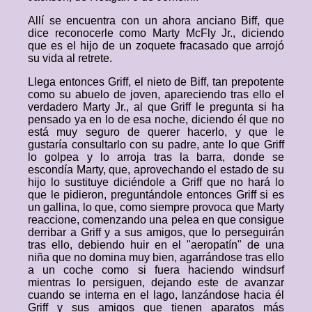
Allí se encuentra con un ahora anciano Biff, que
dice reconocerle como Marty McFly Jr., diciendo
que es el hijo de un zoquete fracasado que arrojó
su vida al retrete.
Llega entonces Griff, el nieto de Biff, tan prepotente
como su abuelo de joven, apareciendo tras ello el
verdadero Marty Jr., al que Griff le pregunta si ha
pensado ya en lo de esa noche, diciendo él que no
está muy seguro de querer hacerlo, y que le
gustaría consultarlo con su padre, ante lo que Griff
lo golpea y lo arroja tras la barra, donde se
escondía Marty, que, aprovechando el estado de su
hijo lo sustituye diciéndole a Griff que no hará lo
que le pidieron, preguntándole entonces Griff si es
un gallina, lo que, como siempre provoca que Marty
reaccione, comenzando una pelea en que consigue
derribar a Griff y a sus amigos, que lo perseguirán
tras ello, debiendo huir en el "aeropatín" de una
niña que no domina muy bien, agarrándose tras ello
a un coche como si fuera haciendo windsurf
mientras lo persiguen, dejando este de avanzar
cuando se interna en el lago, lanzándose hacia él
Griff y sus amigos que tienen aparatos más