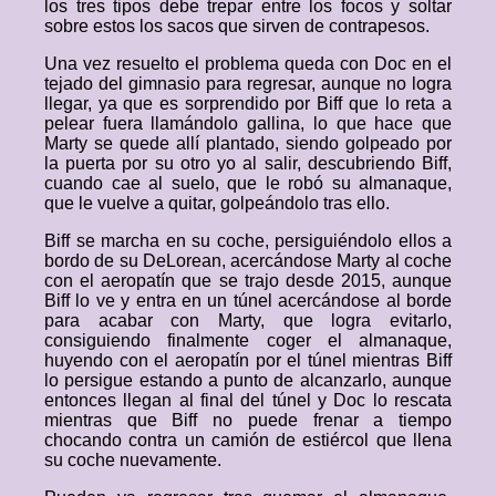
los tres tipos debe trepar entre los focos y soltar
sobre estos los sacos que sirven de contrapesos.
Una vez resuelto el problema queda con Doc en el
tejado del gimnasio para regresar, aunque no logra
llegar, ya que es sorprendido por Biff que lo reta a
pelear fuera llamándolo gallina, lo que hace que
Marty se quede allí plantado, siendo golpeado por
la puerta por su otro yo al salir, descubriendo Biff,
cuando cae al suelo, que le robó su almanaque,
que le vuelve a quitar, golpeándolo tras ello.
Biff se marcha en su coche, persiguiéndolo ellos a
bordo de su DeLorean, acercándose Marty al coche
con el aeropatín que se trajo desde 2015, aunque
Biff lo ve y entra en un túnel acercándose al borde
para acabar con Marty, que logra evitarlo,
consiguiendo finalmente coger el almanaque,
huyendo con el aeropatín por el túnel mientras Biff
lo persigue estando a punto de alcanzarlo, aunque
entonces llegan al final del túnel y Doc lo rescata
mientras que Biff no puede frenar a tiempo
chocando contra un camión de estiércol que llena
su coche nuevamente.