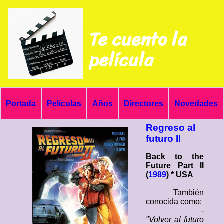
Te cuento la
película
Portada
Películas
Años
Directores
Novedades
Regreso al
futuro II
Back to the
Future Part II
(
1989
) * USA
También
conocida como:
-
"Volver al futuro