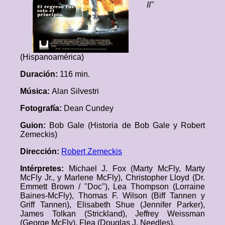
II"
(Hispanoamérica)
Duración:
116 min.
Música:
Alan Silvestri
Fotografía:
Dean Cundey
Guion:
Bob Gale (Historia de Bob Gale y Robert
Zemeckis)
Dirección:
Robert Zemeckis
Intérpretes:
Michael J. Fox (Marty McFly, Marty
McFly Jr., y Marlene McFly), Christopher Lloyd (Dr.
Emmett Brown / "Doc"), Lea Thompson (Lorraine
Baines-McFly), Thomas F. Wilson (Biff Tannen y
Griff Tannen), Elisabeth Shue (Jennifer Parker),
James Tolkan (Strickland), Jeffrey Weissman
(George McFly), Flea (Douglas J. Needles).