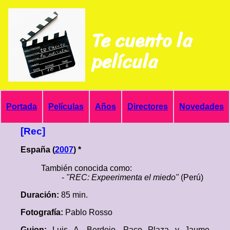
Te cuento la
película
Portada
Películas
Años
Directores
Novedades
[Rec]
España (
2007
) *
También conocida como:
-
"REC: Expeerimenta el miedo"
(Perú)
Duración:
85 min.
Fotografía:
Pablo Rosso
Guion:
Luis A. Berdejo, Paco Plaza y Jaume