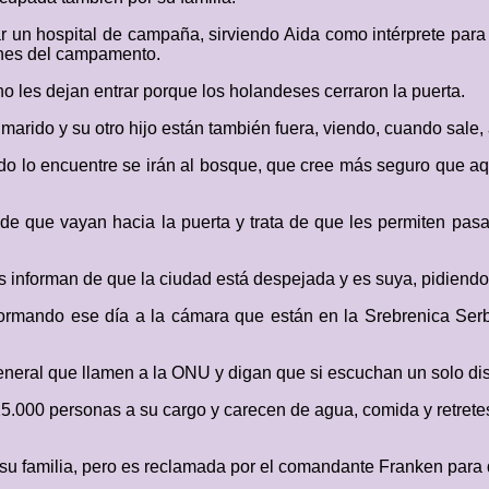
n hospital de campaña, sirviendo Aida como intérprete para lo
iones del campamento.
o les dejan entrar porque los holandeses cerraron la puerta.
 marido y su otro hijo están también fuera, viendo, cuando sale,
do lo encuentre se irán al bosque, que cree más seguro que aqu
ide que vayan hacia la puerta y trata de que les permiten pasar
os informan de que la ciudad está despejada y es suya, pidiendo 
formando ese día a la cámara que están en la Srebrenica Serb
neral que llamen a la ONU y digan que si escuchan un solo d
25.000 personas a su cargo y carecen de agua, comida y retretes
 a su familia, pero es reclamada por el comandante Franken par