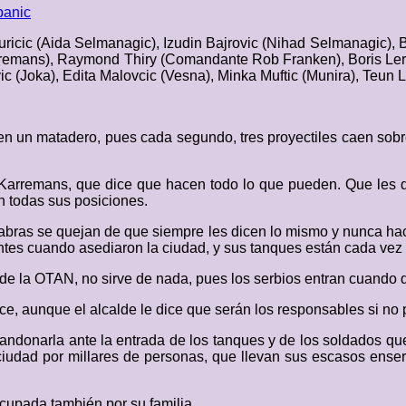
banic
uricic (Aida Selmanagic), Izudin Bajrovic (Nihad Selmanagic), 
emans), Raymond Thiry (Comandante Rob Franken), Boris Ler 
c (Joka), Edita Malovcic (Vesna), Minka Muftic (Munira), Teun Lu
en un matadero, pues cada segundo, tres proyectiles caen sobr
 Karremans, que dice que hacen todo lo que pueden. Que les di
án todas sus posiciones.
palabras se quejan de que siempre les dicen lo mismo y nunca ha
 antes cuando asediaron la ciudad, y sus tanques están cada ve
de la OTAN, no sirve de nada, pues los serbios entran cuando 
, aunque el alcalde le dice que serán los responsables si no p
 abandonarla ante la entrada de los tanques y de los soldados q
dad por millares de personas, que llevan sus escasos ensere
ocupada también por su familia.