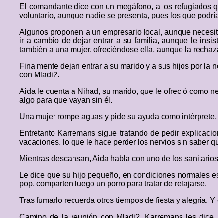
El comandante dice con un megáfono, a los refugiados qu
voluntario, aunque nadie se presenta, pues los que podrí
Algunos proponen a un empresario local, aunque necesita
ir a cambio de dejar entrar a su familia, aunque le ins
también a una mujer, ofreciéndose ella, aunque la rechaz
Finalmente dejan entrar a su marido y a sus hijos por la 
con Mladi?.
Aida le cuenta a Nihad, su marido, que le ofreció como n
algo para que vayan sin él.
Una mujer rompe aguas y pide su ayuda como intérprete, d
Entretanto Karremans sigue tratando de pedir explicaci
vacaciones, lo que le hace perder los nervios sin saber q
Mientras descansan, Aida habla con uno de los sanitarios 
Le dice que su hijo pequeño, en condiciones normales esta
pop, comparten luego un porro para tratar de relajarse.
Tras fumarlo recuerda otros tiempos de fiesta y alegría.
Camino de la reunión con Mladi?, Karremans les dice, 