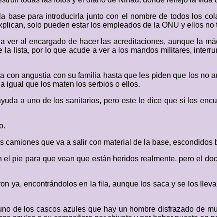
la base para introducirla junto con el nombre de todos los co
explican, solo pueden estar los empleados de la ONU y ellos no 
a ver al encargado de hacer las acreditaciones, aunque la má
e la lista, por lo que acude a ver a los mandos militares, inter
con angustia con su familia hasta que les piden que los no au
 igual que los maten los serbios o ellos.
yuda a uno de los sanitarios, pero este le dice que si los enc
o.
s camiones que va a salir con material de la base, escondidos b
n el pie para que vean que están heridos realmente, pero el doct
on ya, encontrándolos en la fila, aunque los saca y se los llev
no de los cascos azules que hay un hombre disfrazado de muje