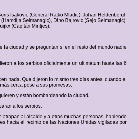
Boris Isakovic (General Ratko Mladic), Johan Heldenbergh
(Hamdija Selmanagic), Dino Bajrovic (Sejo Selmanagic),
ijkx (Capitán Mintjes).
e la ciudad y se preguntan si en el resto del mundo nadie
eron a los serbios oficialmente un ultimátum hasta las 6
cen nada. Que dijeron lo mismo tres días antes, cuando el
z más cerca pese a sus promesas.
quieren y están bombardeando la ciudad.
aran a los serbios.
ue atrapan al alcalde y a otras muchas personas, habiendo
s hacia el recinto de las Naciones Unidas vigiladas por