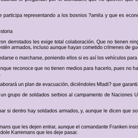
e participa representando a los bosnios ?amila y que es eco
istoria
ron derrotados les exige total colaboración. Que no tienen nin
estén armados, incluso aunque hayan cometido crímenes de guer
darse o marcharse, poniendo ellos si es así los vehículos par
unque reconoce que no tienen medios para hacerlo, pues no han
.
laborará un plan de evacuación, diciéndoles Mladi? que garanti
a, un grupo de soldados serbios al campamento de Naciones Uni
bar si dentro hay soldados armados, y, aunque le dicen que sol
rremans que les dejen entrar, aunque el comandante Franken insi
ndole Karremans que les deje pasar.