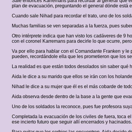
Sale entonces Karremans para recordar al general que el t
plan de evacuación, preguntando el general dónde está es
Cuando sale Nihad para recordar el trato, uno de los sold
Muchas familias se ven separadas a la fuerza, pues sube
Otro intérprete indica que han visto los cadáveres de 9 h
con el coronel Karremans para decirle lo que ocurre, pero 
Va por ello para hablar con el Comandante Franken y le p
pueden, recordándole ella que les prometieron que los ser
La realidad es que están todos desolados sin saber qué
Aida le dice a su marido que ellos se irán con los holand
Nihad le dice a su mujer que él es el más cobarde de todo
Aida observa desde dentro de la base a la gente que evac
Uno de los soldados la reconoce, pues fue profesora suya e
Completada la evacuación de los civiles de fuera, toca el
ese incierto futuro que seguir allí encerrados y hacinados.
Para evitar que los serbios las encuentren, Aida decide des