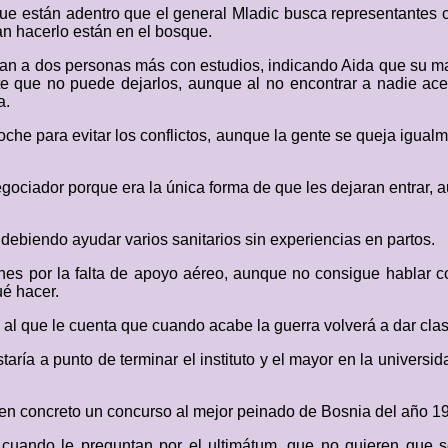
e están adentro que el general Mladic busca representantes c
an hacerlo están en el bosque.
n a dos personas más con estudios, indicando Aida que su mar
iste que no puede dejarlos, aunque al no encontrar a nadie ac
a.
noche para evitar los conflictos, aunque la gente se queja igual
egociador porque era la única forma de que les dejaran entrar,
ebiendo ayudar varios sanitarios sin experiencias en partos.
ones por la falta de apoyo aéreo, aunque no consigue hablar c
ué hacer.
al que le cuenta que cuando acabe la guerra volverá a dar clase
ría a punto de terminar el instituto y el mayor en la universi
 Y en concreto un concurso al mejor peinado de Bosnia del año 1
cuando le preguntan por el ultimátum, que no quieren que se