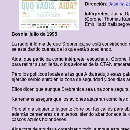
Dirección:
Jasmila Z
Intérpretes:
Jasna Dj
(Coronel Thomas Karr
Emir Hadžihafizbegovi
Bosnia, julio de 1995
La radio informa de que Srebrenica se está convirtiendo 
se está dando cuenta de lo que está sucediendo.
Aida, que participa como intérprete, escucha al Coronel
para retirar su artillería, o los aviones de la OTAN atacar
Pero los políticos locales a las que Aida tradujo estas 
ejército serbio entró en la zona de seguridad y dos días
Ellos dicen que aunque Srebrenica sea una zona segura 
Karremans asegura que los aviones atacarán como les dice
Pero al día siguiente la gente corre por las calles para
además centenares de muertos, siendo abandonada la ciu
cascos azules holandeses.
Aida trata de ayudar a organizarlo todo, aunque está pre