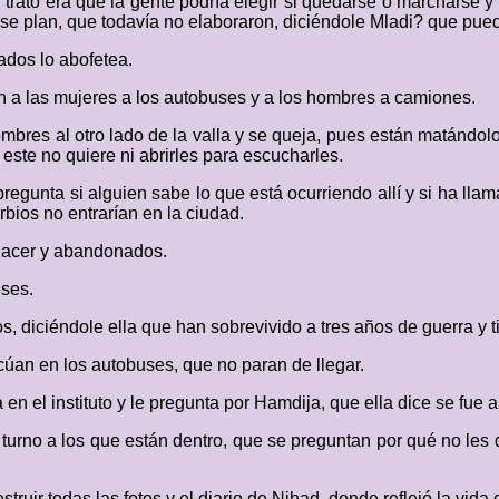
rato era que la gente podría elegir si quedarse o marcharse y 
e plan, que todavía no elaboraron, diciéndole Mladi? que puede
ados lo abofetea.
n a las mujeres a los autobuses y a los hombres a camiones.
ombres al otro lado de la valla y se queja, pues están matándolo
este no quiere ni abrirles para escucharles.
regunta si alguien sabe lo que está ocurriendo allí y si ha lla
bios no entrarían en la ciudad.
 hacer y abandonados.
eses.
s, diciéndole ella que han sobrevivido a tres años de guerra y
úan en los autobuses, que no paran de llegar.
n el instituto y le pregunta por Hamdija, que ella dice se fue 
 turno a los que están dentro, que se preguntan por qué no les 
truir todas las fotos y el diario de Nihad, donde reflejó la vida 