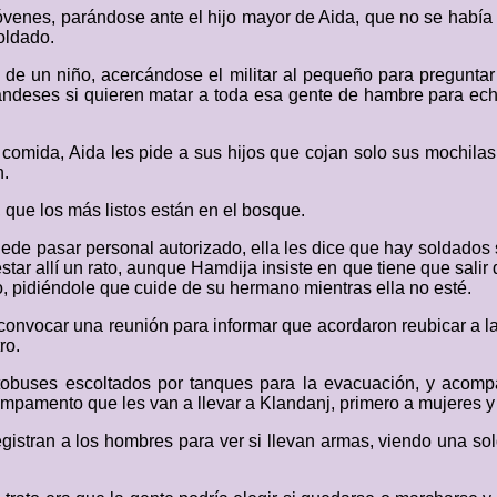
 jóvenes, parándose ante el hijo mayor de Aida, que no se había
oldado.
de un niño, acercándose el militar al pequeño para preguntar 
landeses si quieren matar a toda esa gente de hambre para ech
omida, Aida les pide a sus hijos que cojan solo sus mochilas
n.
 que los más listos están en el bosque.
 puede pasar personal autorizado, ella les dice que hay soldado
tar allí un rato, aunque Hamdija insiste en que tiene que salir 
o, pidiéndole que cuide de su hermano mientras ella no esté.
onvocar una reunión para informar que acordaron reubicar a l
ro.
utobuses escoltados por tanques para la evacuación, y acomp
mpamento que les van a llevar a Klandanj, primero a mujeres y 
egistran a los hombres para ver si llevan armas, viendo una s