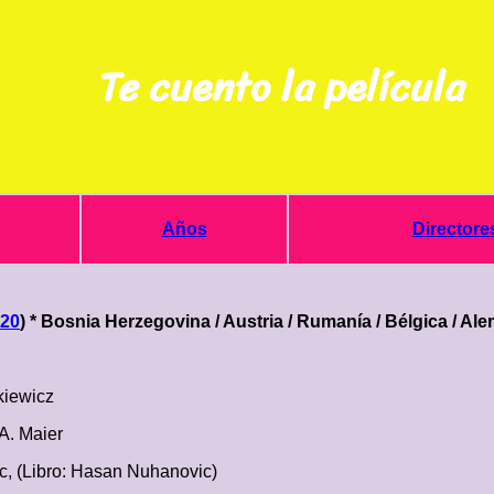
Te cuento la película
Años
Directore
?
20
) * Bosnia Herzegovina / Austria / Rumanía / Bélgica / Ale
kiewicz
 A. Maier
c, (Libro: Hasan Nuhanovic)