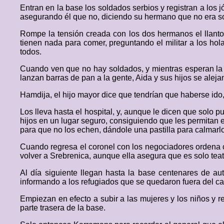
Entran en la base los soldados serbios y registran a los
asegurando él que no, diciendo su hermano que no era s
Rompe la tensión creada con los dos hermanos el llanto 
tienen nada para comer, preguntando el militar a los ho
todos.
Cuando ven que no hay soldados, y mientras esperan la c
lanzan barras de pan a la gente, Aida y sus hijos se aleja
Hamdija, el hijo mayor dice que tendrían que haberse ido,
Los lleva hasta el hospital, y, aunque le dicen que solo
hijos en un lugar seguro, consiguiendo que les permitan es
para que no los echen, dándole una pastilla para calmarl
Cuando regresa el coronel con los negociadores ordena c
volver a Srebrenica, aunque ella asegura que es solo teat
Al día siguiente llegan hasta la base centenares de a
informando a los refugiados que se quedaron fuera del ca
Empiezan en efecto a subir a las mujeres y los niños y r
parte trasera de la base.