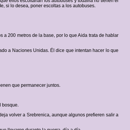
que ellos escoltarían los autobuses y todavía no tienen el
, si lo desea, poner escoltas a los autobuses.
s a 200 metros de la base, por lo que Aida trata de hablar
mado a Naciones Unidas. Él dice que intentan hacer lo que
 tienen que permanecer juntos.
al bosque.
deja volver a Srebrenica, aunque algunos prefieren salir a
que llevaron durante la guerra, día a día.