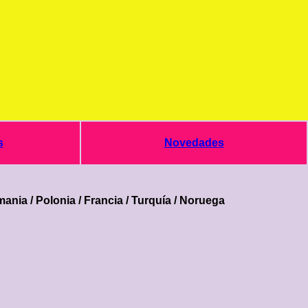
s
Novedades
mania / Polonia / Francia / Turquía / Noruega