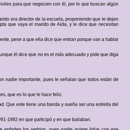
iviles para que negocien con él, por lo que buscan algún
ido era director de la escuela, proponiendo que le dejen
epta que vaya el marido de Aida, y le dice que necesitan
mente, pese a que ella dice que entran porque van a hablar
 aunque él dice que no es el más adecuado y pide que diga
on nadie importante, pues le señalan que todos están de
s, que es lo que le hace feliz.
dad. Que este tiene una banda y sueña ser una estrella del
991-1992 en que participó y en que bailaban.
 enfaden los serbios, pues nadie quiere lidiar con ese