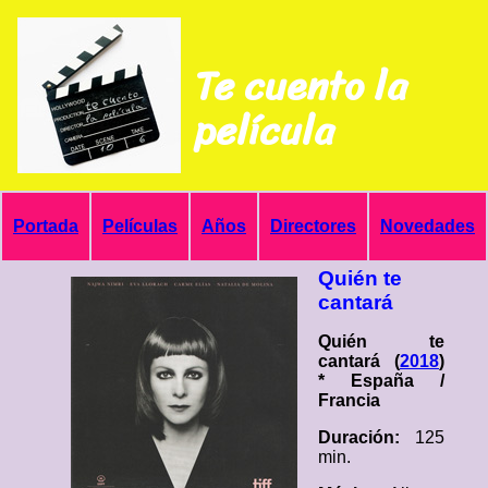
Te cuento la
película
Portada
Películas
Años
Directores
Novedades
Quién te
cantará
Quién te
cantará (
2018
)
* España /
Francia
Duración:
125
min.