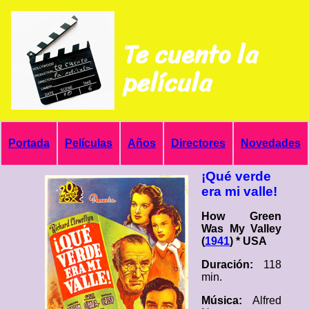
Te cuento la
película
Portada
Películas
Años
Directores
Novedades
¡Qué verde
era mi valle!
How Green
Was My Valley
(
1941
) * USA
Duración:
118
min.
Música:
Alfred