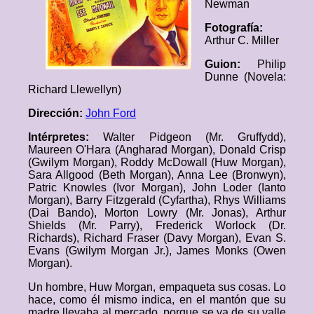
Newman
Fotografía:
Arthur C. Miller
Guion:
Philip
Dunne (Novela:
Richard Llewellyn)
Dirección:
John Ford
Intérpretes:
Walter Pidgeon (Mr. Gruffydd),
Maureen O'Hara (Angharad Morgan), Donald Crisp
(Gwilym Morgan), Roddy McDowall (Huw Morgan),
Sara Allgood (Beth Morgan), Anna Lee (Bronwyn),
Patric Knowles (Ivor Morgan), John Loder (Ianto
Morgan), Barry Fitzgerald (Cyfartha), Rhys Williams
(Dai Bando), Morton Lowry (Mr. Jonas), Arthur
Shields (Mr. Parry), Frederick Worlock (Dr.
Richards), Richard Fraser (Davy Morgan), Evan S.
Evans (Gwilym Morgan Jr.), James Monks (Owen
Morgan).
Un hombre, Huw Morgan, empaqueta sus cosas. Lo
hace, como él mismo indica, en el mantón que su
madre llevaba al mercado, porque se va de su valle