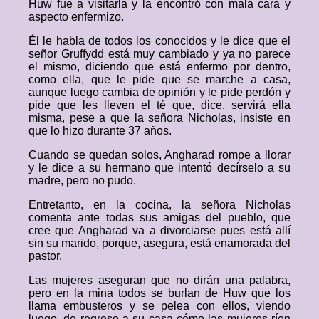
Huw fue a visitarla y la encontró con mala cara y
aspecto enfermizo.
Él le habla de todos los conocidos y le dice que el
señor Gruffydd está muy cambiado y ya no parece
el mismo, diciendo que está enfermo por dentro,
como ella, que le pide que se marche a casa,
aunque luego cambia de opinión y le pide perdón y
pide que les lleven el té que, dice, servirá ella
misma, pese a que la señora Nicholas, insiste en
que lo hizo durante 37 años.
Cuando se quedan solos, Angharad rompe a llorar
y le dice a su hermano que intentó decírselo a su
madre, pero no pudo.
Entretanto, en la cocina, la señora Nicholas
comenta ante todas sus amigas del pueblo, que
cree que Angharad va a divorciarse pues está allí
sin su marido, porque, asegura, está enamorada del
pastor.
Las mujeres aseguran que no dirán una palabra,
pero en la mina todos se burlan de Huw que los
llama embusteros y se pelea con ellos, viendo
luego, de regreso a su casa cómo las mujeres ríen