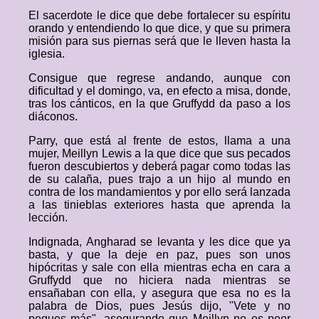
El sacerdote le dice que debe fortalecer su espíritu
orando y entendiendo lo que dice, y que su primera
misión para sus piernas será que le lleven hasta la
iglesia.
Consigue que regrese andando, aunque con
dificultad y el domingo, va, en efecto a misa, donde,
tras los cánticos, en la que Gruffydd da paso a los
diáconos.
Parry, que está al frente de estos, llama a una
mujer, Meillyn Lewis a la que dice que sus pecados
fueron descubiertos y deberá pagar como todas las
de su calaña, pues trajo a un hijo al mundo en
contra de los mandamientos y por ello será lanzada
a las tinieblas exteriores hasta que aprenda la
lección.
Indignada, Angharad se levanta y les dice que ya
basta, y que la deje en paz, pues son unos
hipócritas y sale con ella mientras echa en cara a
Gruffydd que no hiciera nada mientras se
ensañaban con ella, y asegura que esa no es la
palabra de Dios, pues Jesús dijo, "Vete y no
peques más", asegurando que Meillyn no es peor