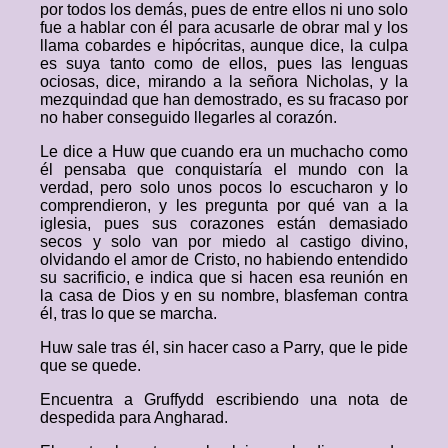
por todos los demás, pues de entre ellos ni uno solo
fue a hablar con él para acusarle de obrar mal y los
llama cobardes e hipócritas, aunque dice, la culpa
es suya tanto como de ellos, pues las lenguas
ociosas, dice, mirando a la señora Nicholas, y la
mezquindad que han demostrado, es su fracaso por
no haber conseguido llegarles al corazón.
Le dice a Huw que cuando era un muchacho como
él pensaba que conquistaría el mundo con la
verdad, pero solo unos pocos lo escucharon y lo
comprendieron, y les pregunta por qué van a la
iglesia, pues sus corazones están demasiado
secos y solo van por miedo al castigo divino,
olvidando el amor de Cristo, no habiendo entendido
su sacrificio, e indica que si hacen esa reunión en
la casa de Dios y en su nombre, blasfeman contra
él, tras lo que se marcha.
Huw sale tras él, sin hacer caso a Parry, que le pide
que se quede.
Encuentra a Gruffydd escribiendo una nota de
despedida para Angharad.