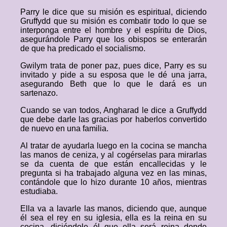
Parry le dice que su misión es espiritual, diciendo
Gruffydd que su misión es combatir todo lo que se
interponga entre el hombre y el espíritu de Dios,
asegurándole Parry que los obispos se enterarán
de que ha predicado el socialismo.
Gwilym trata de poner paz, pues dice, Parry es su
invitado y pide a su esposa que le dé una jarra,
asegurando Beth que lo que le dará es un
sartenazo.
Cuando se van todos, Angharad le dice a Gruffydd
que debe darle las gracias por haberlos convertido
de nuevo en una familia.
Al tratar de ayudarla luego en la cocina se mancha
las manos de ceniza, y al cogérselas para mirarlas
se da cuenta de que están encallecidas y le
pregunta si ha trabajado alguna vez en las minas,
contándole que lo hizo durante 10 años, mientras
estudiaba.
Ella va a lavarle las manos, diciendo que, aunque
él sea el rey en su iglesia, ella es la reina en su
cocina, diciéndole él que ella será reina donde