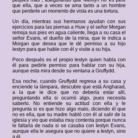
que ella, que a veces se ama tanto a un hombre
que perderle un momento de vista es una tortura.
Un día, mientras sus hermanos ayudan con sus
ejercicios para las piernas a Huw y el señor Morgan
remoja sus pies en agua caliente, llega a su casa el
señor Evans, el dueño de la mina, que le indica a
Morgan que desea que le dé permiso a su hijo
Iestyn para que hable con él y visite a su hija.
Poco después es el propio Iestyn quien habla con
él para pedirle permiso para hablar con su hija,
aunque esta mira desde su ventana a Gruffydd.
Esa noche, cuando Gruffydd regresa a su casa y
enciende la lámpara, descubre que está Angharad,
a la que le dice que no debería estar allí,
preguntando ella si ocurrió algo, pues necesita
saberlo. No entiende su actitud con ella y le
pregunta si es que hizo algo malo, diciendo él que
no es ella, que su madre habló con él al salir de la
iglesia y vio que estaba muy contenta porque nunca
le faltaría de nada si se casaba con Iestyn Evans,
aunque ella le asegura que no quiere a Iestyn, sino
a él.