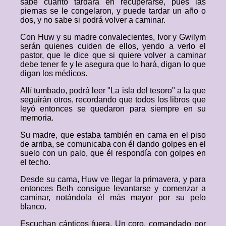
sabe cuánto tardará en recuperarse, pues las
piernas se le congelaron, y puede tardar un año o
dos, y no sabe si podrá volver a caminar.
Con Huw y su madre convalecientes, Ivor y Gwilym
serán quienes cuiden de ellos, yendo a verlo el
pastor, que le dice que si quiere volver a caminar
debe tener fe y le asegura que lo hará, digan lo que
digan los médicos.
Allí tumbado, podrá leer "La isla del tesoro" a la que
seguirán otros, recordando que todos los libros que
leyó entonces se quedaron para siempre en su
memoria.
Su madre, que estaba también en cama en el piso
de arriba, se comunicaba con él dando golpes en el
suelo con un palo, que él respondía con golpes en
el techo.
Desde su cama, Huw ve llegar la primavera, y para
entonces Beth consigue levantarse y comenzar a
caminar, notándola él más mayor por su pelo
blanco.
Escuchan cánticos fuera. Un coro, comandado por