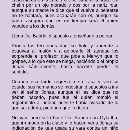
chelín por un ojo morado y dos por la nariz rota,
aunque su madre le dice que si vuelve a pelearse
no le hablará, pues acabarán con él, aunque su
padre asegura que en un tiempo será él quien
vapulee a los demás.
Llega Dai Bando, dispuesto a enseñarle a pelear.
Pronto las lecciones dan su fruto y aprende a
esquivar al matón y a golpearlo él, aunque los
sorprende el profesor, que pide a Mervyn que lo
golpee, a lo que este se niega, haciéndolo el propio
Jonas sádicamente, hasta hacerle perder el
sentido.
Cuando esa tarde regresa a su casa y ven su
estado, sus hermanos se muestran dispuestos a ir a
ver al señor Jonas, aunque él les dice que no
deben hacerlo, pues fue él quien rompió el
reglamento al pelear, pues le había avisado de lo
que sucedería, pidiendo que lo dejen.
No van, pero sí lo hace Dai Bando con Cyfartha,
que irrumpen en la clase y le hacen ver a Jonas su
indignación de que usara su vara contra un niño