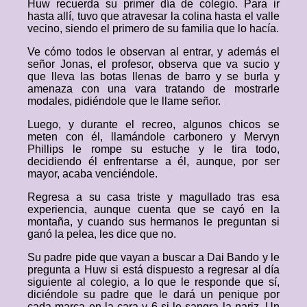
Huw recuerda su primer día de colegio. Para ir
hasta allí, tuvo que atravesar la colina hasta el valle
vecino, siendo el primero de su familia que lo hacía.
Ve cómo todos le observan al entrar, y además el
señor Jonas, el profesor, observa que va sucio y
que lleva las botas llenas de barro y se burla y
amenaza con una vara tratando de mostrarle
modales, pidiéndole que le llame señor.
Luego, y durante el recreo, algunos chicos se
meten con él, llamándole carbonero y Mervyn
Phillips le rompe su estuche y le tira todo,
decidiendo él enfrentarse a él, aunque, por ser
mayor, acaba venciéndole.
Regresa a su casa triste y magullado tras esa
experiencia, aunque cuenta que se cayó en la
montaña, y cuando sus hermanos le preguntan si
ganó la pelea, les dice que no.
Su padre pide que vayan a buscar a Dai Bando y le
pregunta a Huw si está dispuesto a regresar al día
siguiente al colegio, a lo que le responde que sí,
diciéndole su padre que le dará un penique por
cada marca en la cara y 6 si le sangra la nariz. Un