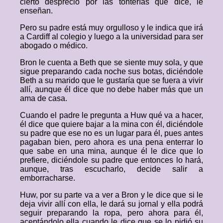
cierto desprecio por las tonterías que dice, le
enseñan.
Pero su padre está muy orgulloso y le indica que irá
a Cardiff al colegio y luego a la universidad para ser
abogado o médico.
Bron le cuenta a Beth que se siente muy sola, y que
sigue preparando cada noche sus botas, diciéndole
Beth a su marido que le gustaría que se fuera a vivir
allí, aunque él dice que no debe haber más que un
ama de casa.
Cuando el padre le pregunta a Huw qué va a hacer,
él dice que quiere bajar a la mina con él, diciéndole
su padre que ese no es un lugar para él, pues antes
pagaban bien, pero ahora es una pena enterrar lo
que sabe en una mina, aunque él le dice que lo
prefiere, diciéndole su padre que entonces lo hará,
aunque, tras escucharlo, decide salir a
emborracharse.
Huw, por su parte va a ver a Bron y le dice que si le
deja vivir allí con ella, le dará su jornal y ella podrá
seguir preparando la ropa, pero ahora para él,
aceptándolo ella cuando le dice que se lo pidió su