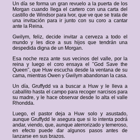
Un día se forma un gran revuelo a la puerta de los
Morgan cuando llega el cartero con una carta del
castillo de Windsor para Ivor, que ve que se trata de
una invitación para ir junto con su coro a cantar
ante la Reina.
Gwilym, feliz, decide invitar a cerveza a todo el
mundo y les dice a sus hijos que tendrán una
despedida digna de un Morgan.
Esa noche reza ante sus vecinos del valle, por la
reina y luego el coro ensaya el "God Save the
Queen", que Huw escucha desde la ventana de su
cama, mientras Owen y Gwilym abandonan la casa.
Un día, Gruffydd va a buscar a Huw y le lleva a
caballito hasta el campo para recoger narcisos para
su madre, y le hace observar desde lo alta el valle
Rhondda.
Luego, el pastor deja a Huw solo y asustado,
aunque Gruffydd le asegura que si lo intenta podrá
andar, viendo, que, aunque aterrorizado y temeroso,
en efecto puede dar algunos pasos antes de
lanzarse en sus brazos.