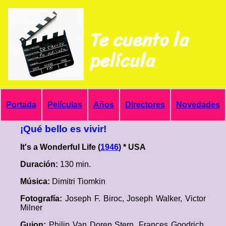
Te cuento la
película
Portada
Películas
Años
Directores
Novedades
¡Qué bello es vivir!
It's a Wonderful Life (
1946
) * USA
Duración:
130 min.
Música:
Dimitri Tiomkin
Fotografía:
Joseph F. Biroc, Joseph Walker, Victor
Milner
Guion:
Philip Van Doren Stern, Frances Goodrich,