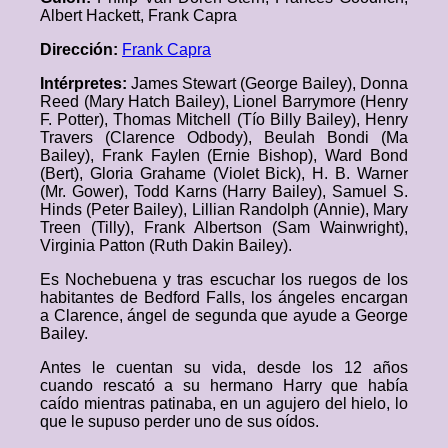
Albert Hackett, Frank Capra
Dirección:
Frank Capra
Intérpretes:
James Stewart (George Bailey), Donna
Reed (Mary Hatch Bailey), Lionel Barrymore (Henry
F. Potter), Thomas Mitchell (Tío Billy Bailey), Henry
Travers (Clarence Odbody), Beulah Bondi (Ma
Bailey), Frank Faylen (Ernie Bishop), Ward Bond
(Bert), Gloria Grahame (Violet Bick), H. B. Warner
(Mr. Gower), Todd Karns (Harry Bailey), Samuel S.
Hinds (Peter Bailey), Lillian Randolph (Annie), Mary
Treen (Tilly), Frank Albertson (Sam Wainwright),
Virginia Patton (Ruth Dakin Bailey).
Es Nochebuena y tras escuchar los ruegos de los
habitantes de Bedford Falls, los ángeles encargan
a Clarence, ángel de segunda que ayude a George
Bailey.
Antes le cuentan su vida, desde los 12 años
cuando rescató a su hermano Harry que había
caído mientras patinaba, en un agujero del hielo, lo
que le supuso perder uno de sus oídos.