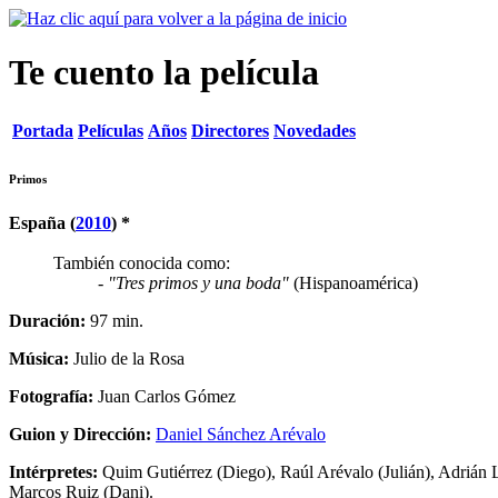
Te cuento la película
Portada
Películas
Años
Directores
Novedades
Primos
España (
2010
) *
También conocida como:
-
"Tres primos y una boda"
(Hispanoamérica)
Duración:
97 min.
Música:
Julio de la Rosa
Fotografía:
Juan Carlos Gómez
Guion y Dirección:
Daniel Sánchez Arévalo
Intérpretes:
Quim Gutiérrez (Diego), Raúl Arévalo (Julián), Adrián L
Marcos Ruiz (Dani).