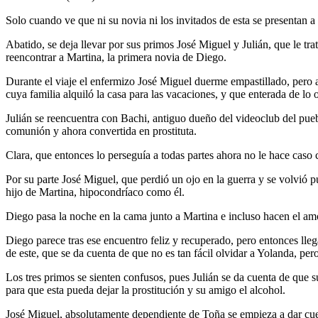
Solo cuando ve que ni su novia ni los invitados de esta se presentan a 
Abatido, se deja llevar por sus primos José Miguel y Julián, que le tr
reencontrar a Martina, la primera novia de Diego.
Durante el viaje el enfermizo José Miguel duerme empastillado, pero al
cuya familia alquiló la casa para las vacaciones, y que enterada de lo o
Julián se reencuentra con Bachi, antiguo dueño del videoclub del puebl
comunión y ahora convertida en prostituta.
Clara, que entonces lo perseguía a todas partes ahora no le hace caso 
Por su parte José Miguel, que perdió un ojo en la guerra y se volvió 
hijo de Martina, hipocondríaco como él.
Diego pasa la noche en la cama junto a Martina e incluso hacen el amo
Diego parece tras ese encuentro feliz y recuperado, pero entonces ll
de este, que se da cuenta de que no es tan fácil olvidar a Yolanda, pe
Los tres primos se sienten confusos, pues Julián se da cuenta de que 
para que esta pueda dejar la prostitución y su amigo el alcohol.
José Miguel, absolutamente dependiente de Toña se empieza a dar cue