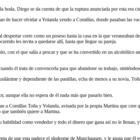
la boda, Diego se da cuenta de que la ruptura anunciada por esta era cie
atan de hacer olvidar a Yolanda yendo a Comillas, donde pasaban las vaca
 despertar corre como un poseso hasta la casa en la que veraneaban de ni
currido les invita a quedarse allí, hasta que llegue su pareja.
o, con el que salía a pescar y que se ha convertido en un alcohólico am
cuando él trata de convencerla para que abandone su trabajo, sintiéndos
pusilánime y dependiente de las pastillas, echa de menos a su novia, To
r, aunque ella no espera de él nada más que pasarlo bien.
egan a Comillas Toña y Yolanda, avisada por la propia Martina que cree
ro que también quiere a Martina.
su habilidad como vendedor y todo el dinero que gana así no le llenan, 
nta de que esta padece el síndrome de Munchausen, y le gusta que él e