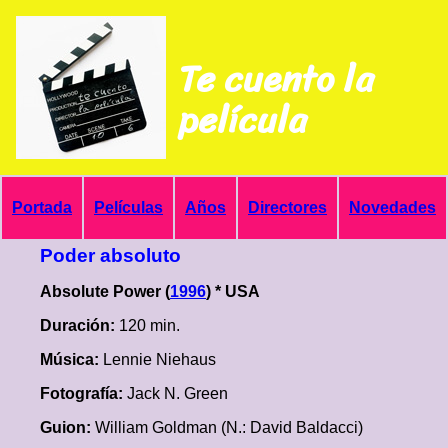
Te cuento la
película
Portada
Películas
Años
Directores
Novedades
Poder absoluto
Absolute Power (
1996
) * USA
Duración:
120 min.
Música:
Lennie Niehaus
Fotografía:
Jack N. Green
Guion:
William Goldman (N.: David Baldacci)