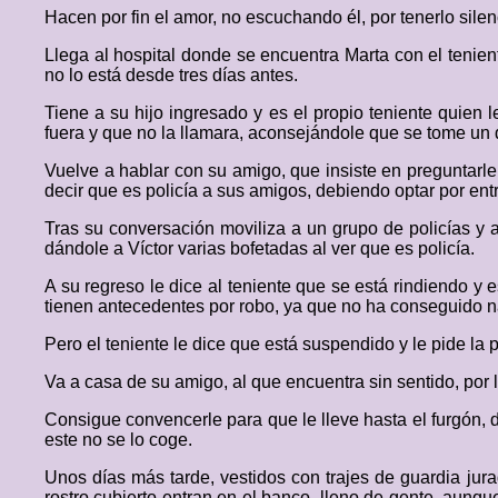
Hacen por fin el amor, no escuchando él, por tenerlo sile
Llega al hospital donde se encuentra Marta con el tenient
no lo está desde tres días antes.
Tiene a su hijo ingresado y es el propio teniente quien l
fuera y que no la llamara, aconsejándole que se tome un d
Vuelve a hablar con su amigo, que insiste en preguntarle
decir que es policía a sus amigos, debiendo optar por entre
Tras su conversación moviliza a un grupo de policías y
dándole a Víctor varias bofetadas al ver que es policía.
A su regreso le dice al teniente que se está rindiendo y 
tienen antecedentes por robo, ya que no ha conseguido 
Pero el teniente le dice que está suspendido y le pide la pl
Va a casa de su amigo, al que encuentra sin sentido, por 
Consigue convencerle para que le lleve hasta el furgón, 
este no se lo coge.
Unos días más tarde, vestidos con trajes de guardia jurad
rostro cubierto entran en el banco, lleno de gente, aunq