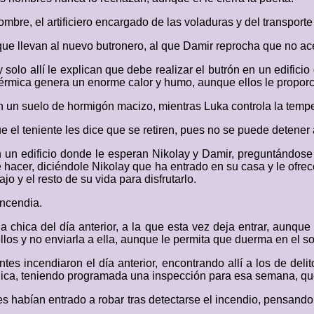
bre, el artificiero encargado de las voladuras y del transporte 
 que llevan al nuevo butronero, al que Damir reprocha que no ace
lo allí le explican que debe realizar el butrón en un edificio d
térmica genera un enorme calor y humo, aunque ellos le proporc
n un suelo de hormigón macizo, mientras Luka controla la tempe
que el teniente les dice que se retiren, pues no se puede detener
n un edificio donde le esperan Nikolay y Damir, preguntándose é
e hacer, diciéndole Nikolay que ha entrado en su casa y le ofre
o y el resto de su vida para disfrutarlo.
incendia.
chica del día anterior, a la que esta vez deja entrar, aunque
llos y no enviarla a ella, aunque le permita que duerma en el s
entes incendiaron el día anterior, encontrando allí a los de del
cnica, teniendo programada una inspección para esa semana, que
es habían entrado a robar tras detectarse el incendio, pensando 