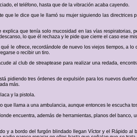
nciado, el teléfono, hasta que de la vibración acaba cayendo.
e que le dice que le llamó su mujer siguiendo las directrices pa
e explica que tenía solo mucosidad en las vías respiratorias, pe
escanso, lo que él rechaza y le pide que cierre el caso ese mi
 qué le ofrece, recordándole de nuevo los viejos tiempos, a lo 
garse o recibir un tiro.
 acude al club de streaptease para realizar una redada, encon
está pidiendo tres órdenes de expulsión para los nuevos dueños
nada más.
aca y la pistola.
lo que llama a una ambulancia, aunque entonces le escucha toser
donde encuentra, además de herramientas, planos del banco, un
o y a bordo del furgón blindado llegan Víctor y el Rápido al ba
ue nadie parece reparar en ellos hasta que señalan que se trata