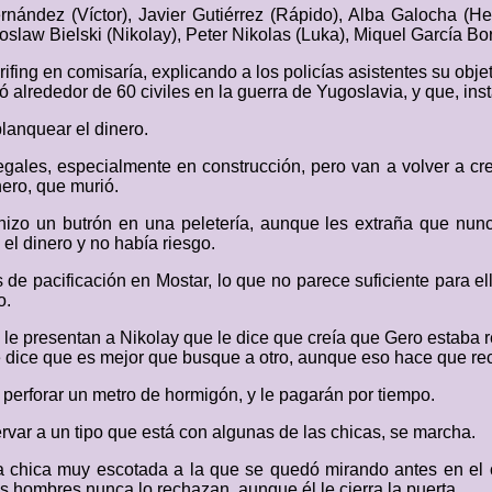
rnández (Víctor), Javier Gutiérrez (Rápido), Alba Galocha (Hele
oslaw Bielski (Nikolay), Peter Nikolas (Luka), Miquel García Bo
brifing en comisaría, explicando a los policías asistentes su obje
ó alrededor de 60 civiles en la guerra de Yugoslavia, y que, in
blanquear el dinero.
ales, especialmente en construcción, pero van a volver a cre
nero, que murió.
izo un butrón en una peletería, aunque les extraña que nunc
el dinero y no había riesgo.
 de pacificación en Mostar, lo que no parece suficiente para e
o.
e presentan a Nikolay que le dice que creía que Gero estaba ret
 le dice que es mejor que busque a otro, aunque eso hace que rec
n perforar un metro de hormigón, y le pagarán por tiempo.
bservar a un tipo que está con algunas de las chicas, se marcha.
na chica muy escotada a la que se quedó mirando antes en el c
s hombres nunca lo rechazan, aunque él le cierra la puerta.