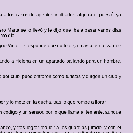
ra los casos de agentes infiltrados, algo raro, pues él ya
ro Marta se lo llevó y le dijo que iba a pasar varios días
smo día.
que Víctor le responde que no le deja más alternativa que
trando a Helena en un apartado bailando para un hombre,
 del club, pues entraron como turistas y dirigen un club y
 y lo mete en la ducha, tras lo que rompe a llorar.
 código y un sensor, por lo que llama al teniente, aunque
nco, y tras lograr reducir a los guardias jurado, y con el
 de un atraco y muestran sus armas, pidiendo que se tiren