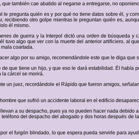
y, que también cae abatido al negarse a entregarse, no oponiend
ol le pregunta quién es y por qué no tiene datos sobre él, y co
, recibiendo otro golpe mientras le preguntan quién es, aunque 
dolo él mismo.
menes de guerra y la Interpol dictó una orden de búsqueda y 
l tuvo algo que ver con la muerte del anterior artificiero, al q
a mala coartada.
hacer algo por su amigo, recomendándole este que le diga que 
ó de que tiene un hijo, y que eso le dará estabilidad. Él había
 la cárcel se morirá.
ante un juez, recordándole el Rápido que fueron amigos, señalan
n hombre que sufrió un accidente laboral en el edificio desaparec
o llevan a su despacho, pues ya no pueden hacer nada debido a 
 el teléfono del despacho del abogado y dos horas después de 
or el furgón blindado, lo que espera pueda servirle para ayud