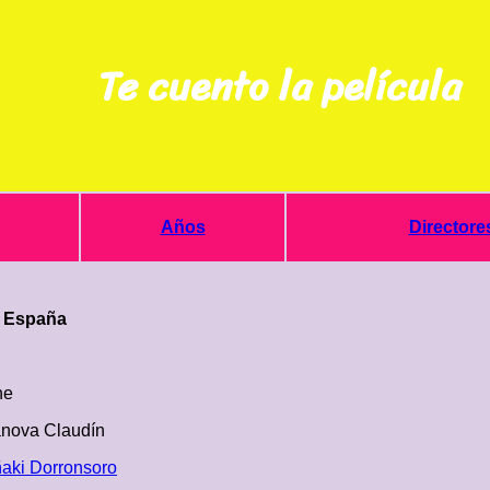
Te cuento la película
Años
Directore
* España
ne
anova Claudín
ñaki Dorronsoro