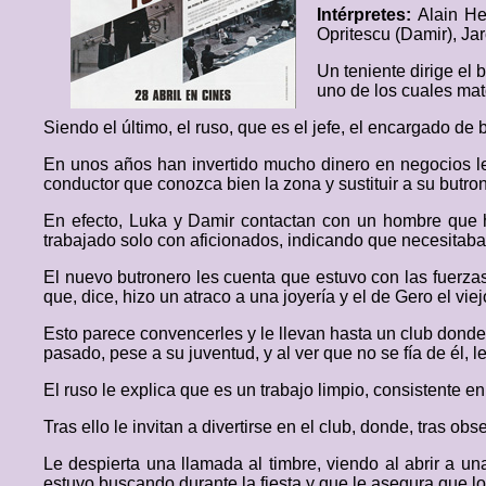
Intérpretes:
Alain He
Opritescu (Damir), Jar
Un teniente dirige el 
uno de los cuales mat
Siendo el último, el ruso, que es el jefe, el encargado de 
En unos años han invertido mucho dinero en negocios leg
conductor que conozca bien la zona y sustituir a su butro
En efecto, Luka y Damir contactan con un hombre que h
trabajado solo con aficionados, indicando que necesitaba 
El nuevo butronero les cuenta que estuvo con las fuerzas
que, dice, hizo un atraco a una joyería y el de Gero el viej
Esto parece convencerles y le llevan hasta un club donde l
pasado, pese a su juventud, y al ver que no se fía de él,
El ruso le explica que es un trabajo limpio, consistente e
Tras ello le invitan a divertirse en el club, donde, tras o
Le despierta una llamada al timbre, viendo al abrir a u
estuvo buscando durante la fiesta y que le asegura que lo