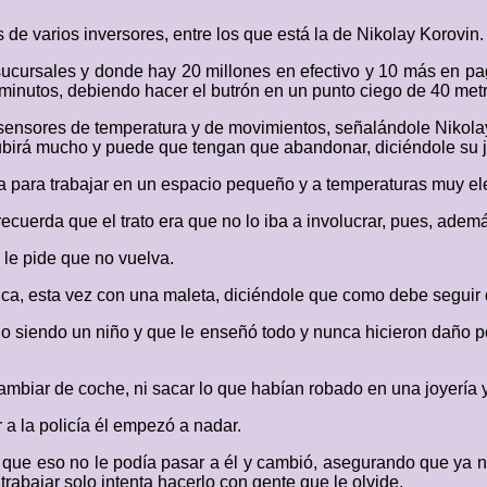
s de varios inversores, entre los que está la de Nikolay Korovin.
ucursales y donde hay 20 millones en efectivo y 10 más en pagar
minutos, debiendo hacer el butrón en un punto ciego de 40 metr
sensores de temperatura y de movimientos, señalándole Nikola
subirá mucho y puede que tengan que abandonar, diciéndole su j
uda para trabajar en un espacio pequeño y a temperaturas muy e
 recuerda que el trato era que no lo iba a involucrar, pues, adem
 le pide que no vuelva.
a, esta vez con una maleta, diciéndole que como debe seguir d
 siendo un niño y que le enseñó todo y nunca hicieron daño por 
cambiar de coche, ni sacar lo que habían robado en una joyería
r a la policía él empezó a nadar.
ó que eso no le podía pasar a él y cambió, asegurando que ya no 
trabajar solo intenta hacerlo con gente que le olvide.