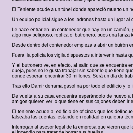
El Teniente acude a un túnel donde apareció muerto un hom
Un equipo policial sigue a los ladrones hasta un lugar al
Le hace entrar en un contenedor que hay en un camión, y so
algo muy peligroso, replica el butronero, pues una lanza 
Desde dentro del contenedor empieza a abrir un butrón e
Fuera, la policía los vigila dispuestos a intervenir hasta 
Y el butronero ve, en efecto, al salir, que se encuentra e
queja, pues no le gusta trabajar sin saber lo que tiene qu
donde esperan encontrar 30 millones. Será un día de trabaj
Tras ello Damir derrama gasolina por todo el edificio y lo 
De vuelta a su casa encuentra esperándolo de nuevo a la 
amigos quieren ver lo que tiene en sus cajones deben ir e
El teniente acude al edificio de oficinas que los delincu
falseaba las cuentas, estando en realidad en quiebra té
Interrogan al asesor legal de la empresa que vieron que l
el incendio para tratar de borrar sus huellas.