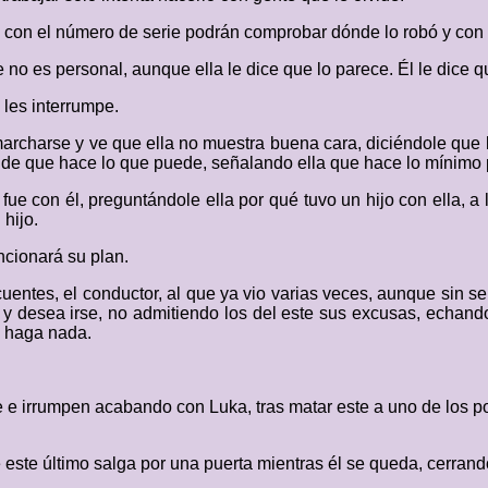
que con el número de serie podrán comprobar dónde lo robó y con 
e no es personal, aunque ella le dice que lo parece. Él le dice 
 les interrumpe.
marcharse y ve que ella no muestra buena cara, diciéndole que l
ponde que hace lo que puede, señalando ella que hace lo mínimo
fue con él, preguntándole ella por qué tuvo un hijo con ella, 
 hijo.
ncionará su plan.
entes, el conductor, al que ya vio varias veces, aunque sin ser 
o y desea irse, no admitiendo los del este sus excusas, echan
o haga nada.
ve e irrumpen acabando con Luka, tras matar este a uno de los 
este último salga por una puerta mientras él se queda, cerrando