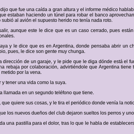
ijo que fue una caída a gran altura y el informe médico habla
que estaban haciendo un túnel para robar el banco aprovechand
 subió al avión el supuesto herido no tenía nada roto.
salir, aunque este le dice que es un caso cerrado, pues están
onales.
laya y le dice que es en Argentina, donde pensaba abrir un chi
bio, pues, le dice son gente muy chunga.
a dirección de un garaje, y le pide que le diga dónde está el 
na rebaja por colaboración, advirtiéndole que Argentina tiene
á metido por la vena.
 y tener una vida como la suya.
na llamada en un segundo teléfono que tiene.
ue quiere sus cosas, y le tira el periódico donde venía la notic
que los nuevos dueños del club dejaron sueltos los perros y uno 
 da una pastilla para el dolor, tras lo que le habla de establec