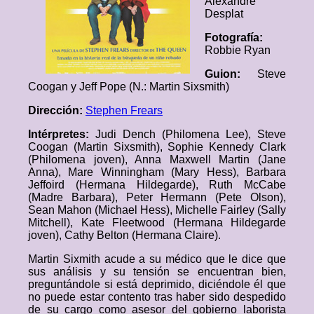
Alexandre
Desplat
Fotografía:
Robbie Ryan
Guion:
Steve
Coogan y Jeff Pope (N.: Martin Sixsmith)
Dirección:
Stephen Frears
Intérpretes:
Judi Dench (Philomena Lee), Steve
Coogan (Martin Sixsmith), Sophie Kennedy Clark
(Philomena joven), Anna Maxwell Martin (Jane
Anna), Mare Winningham (Mary Hess), Barbara
Jeffoird (Hermana Hildegarde), Ruth McCabe
(Madre Barbara), Peter Hermann (Pete Olson),
Sean Mahon (Michael Hess), Michelle Fairley (Sally
Mitchell), Kate Fleetwood (Hermana Hildegarde
joven), Cathy Belton (Hermana Claire).
Martin Sixmith acude a su médico que le dice que
sus análisis y su tensión se encuentran bien,
preguntándole si está deprimido, diciéndole él que
no puede estar contento tras haber sido despedido
de su cargo como asesor del gobierno laborista