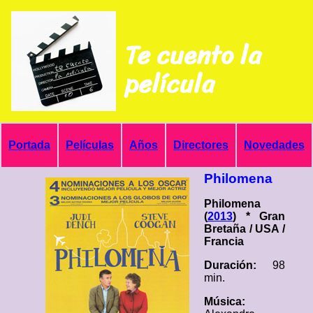
Te cuento la
película
Portada
Películas
Años
Directores
Novedades
Philomena
Philomena
(
2013
) * Gran
Bretaña / USA /
Francia
Duración:
98
min.
Música: