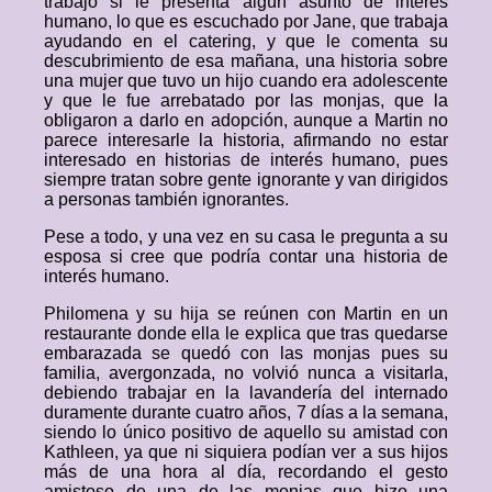
trabajo si le presenta algún asunto de interés
humano, lo que es escuchado por Jane, que trabaja
ayudando en el catering, y que le comenta su
descubrimiento de esa mañana, una historia sobre
una mujer que tuvo un hijo cuando era adolescente
y que le fue arrebatado por las monjas, que la
obligaron a darlo en adopción, aunque a Martin no
parece interesarle la historia, afirmando no estar
interesado en historias de interés humano, pues
siempre tratan sobre gente ignorante y van dirigidos
a personas también ignorantes.
Pese a todo, y una vez en su casa le pregunta a su
esposa si cree que podría contar una historia de
interés humano.
Philomena y su hija se reúnen con Martin en un
restaurante donde ella le explica que tras quedarse
embarazada se quedó con las monjas pues su
familia, avergonzada, no volvió nunca a visitarla,
debiendo trabajar en la lavandería del internado
duramente durante cuatro años, 7 días a la semana,
siendo lo único positivo de aquello su amistad con
Kathleen, ya que ni siquiera podían ver a sus hijos
más de una hora al día, recordando el gesto
amistoso de una de las monjas que hizo una