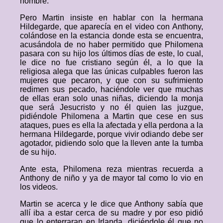
nombre.
Pero Martin insiste en hablar con la hermana
Hildegarde, que aparecía en el video con Anthony,
colándose en la estancia donde esta se encuentra,
acusándola de no haber permitido que Philomena
pasara con su hijo los últimos días de este, lo cual,
le dice no fue cristiano según él, a lo que la
religiosa alega que las únicas culpables fueron las
mujeres que pecaron, y que con su sufrimiento
redimen sus pecado, haciéndole ver que muchas
de ellas eran solo unas niñas, diciendo la monja
que será Jesucristo y no él quien las juzgue,
pidiéndole Philomena a Martin que cese en sus
ataques, pues es ella la afectada y ella perdona a la
hermana Hildegarde, porque vivir odiando debe ser
agotador, pidiendo solo que la lleven ante la tumba
de su hijo.
Ante esta, Philomena reza mientras recuerda a
Anthony de niño y ya de mayor tal como lo vio en
los videos.
Martin se acerca y le dice que Anthony sabía que
allí iba a estar cerca de su madre y por eso pidió
que lo enterraran en Irlanda, diciéndole él que no