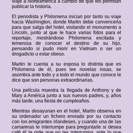
viaje a Norteamérica a cambio de que les permitan
publicar la historia.
El periodista y Philomena inician por tanto su viaje
hacia Washington, donde Martin debe convencerla
para que salga del hotel, visitando el monumento a
Lincoln, junto al que le hace varias fotos para el
reportaje, mostrándose Philomena excitada y
temerosa de conocer el destino de su hijo,
pensando si pudo morir en Vietnam o ser un
drogadicto u estar obeso.
Martin le cuenta a su esposa lo distinta que es
Philomena de él, pues lee novelas rosas, se
asombra ante todo y a todo el mundo que conoce le
dice que son personas extraordinarias.
Una película muestra la llegada de Anthony y de
Mary a América junto a sus nuevos padres, y, años
más tarde, una fiesta de cumpleaños.
Mientras desayunan en el hotel, Martin observa en
su ordenador un fichero enviado por su contacto
con los emigrantes irlandeses, y cuando una de las
camareras le interrumpe para preguntarle si desea
café él le pide que no les interrumpa, ante lo que