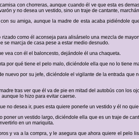
a camisa con chorreras, aunque cuando él ve que esta es demas
varón y no desea un vestido, sino un traje de cantante, march
a con su amiga, aunque la madre de esta acaba pidiéndole qu
lo rizado como él aconseja para alisárselo una mezcla de mayo
 que se marcja de casa pese a estar medio desnudo.
e vea con él el baloncesto, dejándole él una chaqueta.
a por qué tiene el pelo malo, diciéndole ella que no lo tiene ma
de nuevo por su jefe, diciéndole el vigilante de la entrada que 
dre tras ver que él va de pie en mitad del autobús con los ojos
 aunque lo hizo para evitar caerse.
e no desea ir, pues esta quiere ponerle un vestido y él no quie
o poner un vestido largo, diciéndole ella que es un traje de can
vertirlo en un mariquita.
ros y va a la compra, y le asegura que ahora quiere el pelo li