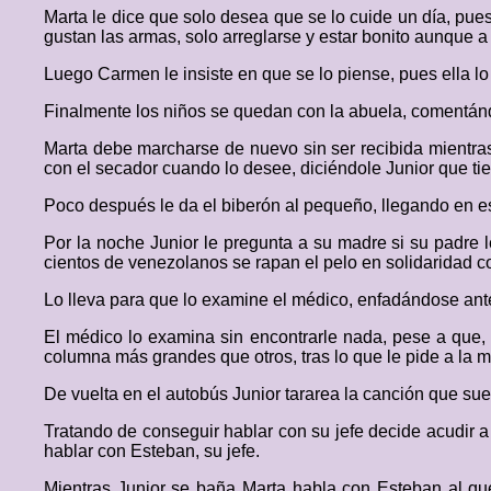
Marta le dice que solo desea que se lo cuide un día, pues
gustan las armas, solo arreglarse y estar bonito aunque a 
Luego Carmen le insiste en que se lo piense, pues ella lo 
Finalmente los niños se quedan con la abuela, comentándole
Marta debe marcharse de nuevo sin ser recibida mientras 
con el secador cuando lo desee, diciéndole Junior que ti
Poco después le da el biberón al pequeño, llegando en e
Por la noche Junior le pregunta a su madre si su padre le
cientos de venezolanos se rapan el pelo en solidaridad c
Lo lleva para que lo examine el médico, enfadándose antes
El médico lo examina sin encontrarle nada, pese a que, 
columna más grandes que otros, tras lo que le pide a la 
De vuelta en el autobús Junior tararea la canción que s
Tratando de conseguir hablar con su jefe decide acudir a l
hablar con Esteban, su jefe.
Mientras Junior se baña Marta habla con Esteban al que 