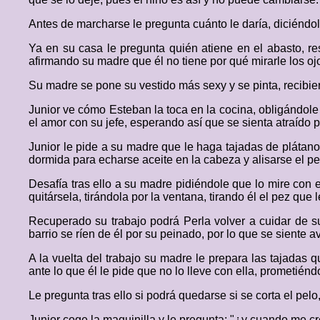
Antes de marcharse le pregunta cuánto le daría, diciéndol
Ya en su casa le pregunta quién atiene en el abasto, r
afirmando su madre que él no tiene por qué mirarle los ojo
Su madre se pone su vestido más sexy y se pinta, recibie
Junior ve cómo Esteban la toca en la cocina, obligándole
el amor con su jefe, esperando así que se sienta atraído 
Junior le pide a su madre que le haga tajadas de plátano
dormida para echarse aceite en la cabeza y alisarse el pe
Desafía tras ello a su madre pidiéndole que lo mire con e
quitársela, tirándola por la ventana, tirando él el pez que l
Recuperado su trabajo podrá Perla volver a cuidar de su
barrio se ríen de él por su peinado, por lo que se siente 
A la vuelta del trabajo su madre le prepara las tajadas 
ante lo que él le pide que no lo lleve con ella, prometién
Le pregunta tras ello si podrá quedarse si se corta el pe
Junior coge la maquinilla y le pregunta; "¿y cuando me cr