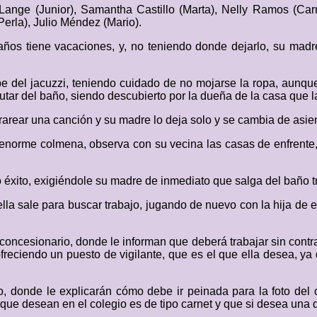
ange (Junior), Samantha Castillo (Marta), Nelly Ramos (Carm
Perla), Julio Méndez (Mario).
años tiene vacaciones, y, no teniendo donde dejarlo, su madr
 del jacuzzi, teniendo cuidado de no mojarse la ropa, aunque 
utar del baño, siendo descubierto por la dueña de la casa que l
rarear una canción y su madre lo deja solo y se cambia de asie
norme colmena, observa con su vecina las casas de enfrente, 
o éxito, exigiéndole su madre de inmediato que salga del baño t
ella sale para buscar trabajo, jugando de nuevo con la hija de 
concesionario, donde le informan que deberá trabajar sin contra
reciendo un puesto de vigilante, que es el que ella desea, ya q
afo, donde le explicarán cómo debe ir peinada para la foto de
fía que desean en el colegio es de tipo carnet y que si desea un