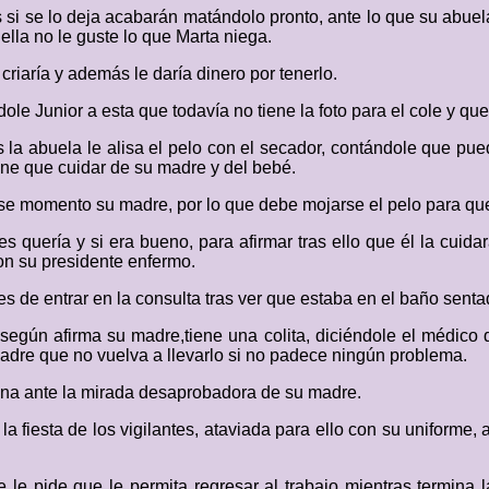
 si se lo deja acabarán matándolo pronto, ante lo que su abuela 
ella no le guste lo que Marta niega.
criaría y además le daría dinero por tenerlo.
 Junior a esta que todavía no tiene la foto para el cole y que 
la abuela le alisa el pelo con el secador, contándole que pued
ene que cuidar de su madre y del bebé.
se momento su madre, por lo que debe mojarse el pelo para que 
s quería y si era bueno, para afirmar tras ello que él la cuid
on su presidente enfermo.
 de entrar en la consulta tras ver que estaba en el baño sentad
según afirma su madre,tiene una colita, diciéndole el médico
madre que no vuelva a llevarlo si no padece ningún problema.
uena ante la mirada desaprobadora de su madre.
a fiesta de los vigilantes, ataviada para ello con su uniforme,
le pide que le permita regresar al trabajo mientras termina la