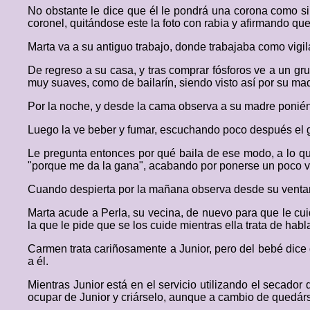
No obstante le dice que él le pondrá una corona como si
coronel, quitándose este la foto con rabia y afirmando que 
Marta va a su antiguo trabajo, donde trabajaba como vigi
De regreso a su casa, y tras comprar fósforos ve a un g
muy suaves, como de bailarín, siendo visto así por su ma
Por la noche, y desde la cama observa a su madre ponié
Luego la ve beber y fumar, escuchando poco después el go
Le pregunta entonces por qué baila de ese modo, a lo qu
"porque me da la gana", acabando por ponerse un poco vio
Cuando despierta por la mañana observa desde su ventana
Marta acude a Perla, su vecina, de nuevo para que le cui
la que le pide que se los cuide mientras ella trata de hab
Carmen trata cariñosamente a Junior, pero del bebé dice 
a él.
Mientras Junior está en el servicio utilizando el secador
ocupar de Junior y criárselo, aunque a cambio de quedárs