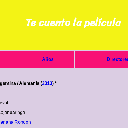
Te cuento la película
Años
Directore
gentina / Alemania (
2013
) *
eval
Cajahuaringa
ariana Rondón