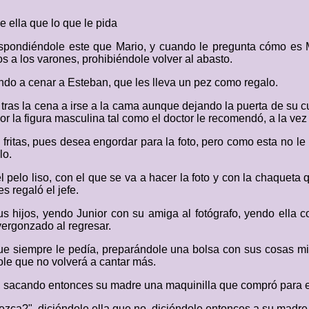
e ella que lo que le pida
espondiéndole este que Mario, y cuando le pregunta cómo es Ma
s a los varones, prohibiéndole volver al abasto.
ndo a cenar a Esteban, que les lleva un pez como regalo.
 tras la cena a irse a la cama aunque dejando la puerta de su
por la figura masculina tal como el doctor le recomendó, a la ve
 fritas, pues desea engordar para la foto, pero como esta no le
lo.
l pelo liso, con el que se va a hacer la foto y con la chaqueta
es regaló el jefe.
s hijos, yendo Junior con su amiga al fotógrafo, yendo ella c
avergonzado al regresar.
que siempre le pedía, preparándole una bolsa con sus cosas mie
dole que no volverá a cantar más.
lo, sacando entonces su madre una maquinilla que compró para e
ezca?", diciéndole ella que no, diciéndole entonces a su madre