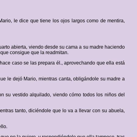
rio, le dice que tiene los ojos largos como de mentira,
 cuarto abierta, viendo desde su cama a su madre haciendo
z que consigue que la readmitan.
 hace caso se las prepara él., aprovechando que ella está
 que le dejó Mario, mientras canta, obligándole su madre a
on su vestido alquilado, viendo cómo todos los niños del
ntras tanto, diciéndole que lo va a llevar con su abuela,
llo.
 que no la quiere, y respondiéndole que ella tampoco, tras