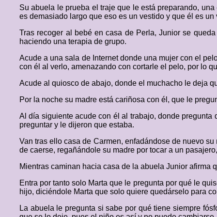
Su abuela le prueba el traje que le está preparando, un
es demasiado largo que eso es un vestido y que él es un 
Tras recoger al bebé en casa de Perla, Junior se qued
haciendo una terapia de grupo.
Acude a una sala de Internet donde una mujer con el pe
con él al verlo, amenazando con cortarle el pelo, por lo
Acude al quiosco de abajo, donde el muchacho le deja qu
Por la noche su madre está cariñosa con él, que le pregunt
Al día siguiente acude con él al trabajo, donde pregunta 
preguntar y le dijeron que estaba.
Van tras ello casa de Carmen, enfadándose de nuevo su ma
de caerse, regañándole su madre por tocar a un pasajero,
Mientras caminan hacia casa de la abuela Junior afirma qu
Entra por tanto solo Marta que le pregunta por qué le quis
hijo, diciéndole Marta que solo quiere quedárselo para con
La abuela le pregunta si sabe por qué tiene siempre fósfo
que se lo deje, pues el niño es así y no puede cambiarse.