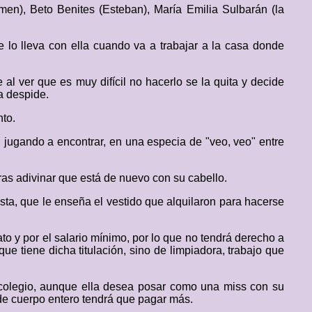
en), Beto Benites (Esteban), María Emilia Sulbarán (la
e lo lleva con ella cuando va a trabajar a la casa donde
al ver que es muy difícil no hacerlo se la quita y decide
a despide.
nto.
jugando a encontrar, en una especia de "veo, veo" entre
ras adivinar que está de nuevo con su cabello.
esta, que le enseña el vestido que alquilaron para hacerse
to y por el salario mínimo, por lo que no tendrá derecho a
ue tiene dicha titulación, sino de limpiadora, trabajo que
l colegio, aunque ella desea posar como una miss con su
a de cuerpo entero tendrá que pagar más.