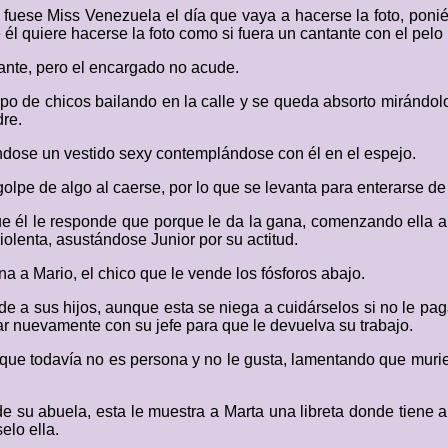
 fuese Miss Venezuela el día que vaya a hacerse la foto, ponié
él quiere hacerse la foto como si fuera un cantante con el pelo 
lante, pero el encargado no acude.
rupo de chicos bailando en la calle y se queda absorto miránd
dre.
ndose un vestido sexy contemplándose con él en el espejo.
lpe de algo al caerse, por lo que se levanta para enterarse de
e él le responde que porque le da la gana, comenzando ella a
lenta, asustándose Junior por su actitud.
 a Mario, el chico que le vende los fósforos abajo.
de a sus hijos, aunque esta se niega a cuidárselos si no le pa
lar nuevamente con su jefe para que le devuelva su trabajo.
que todavía no es persona y no le gusta, lamentando que murie
 de su abuela, esta le muestra a Marta una libreta donde tiene
elo ella.