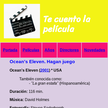
Te cuento la
película
Portada
Películas
Años
Directores
Novedades
Ocean's Eleven. Hagan juego
Ocean's Eleven (
2001
) * USA
También conocida como:
-
"La gran estafa"
(Hispanoamérica)
Duración:
116 min.
Música:
David Holmes
Fotografía:
Steven Soderbergh