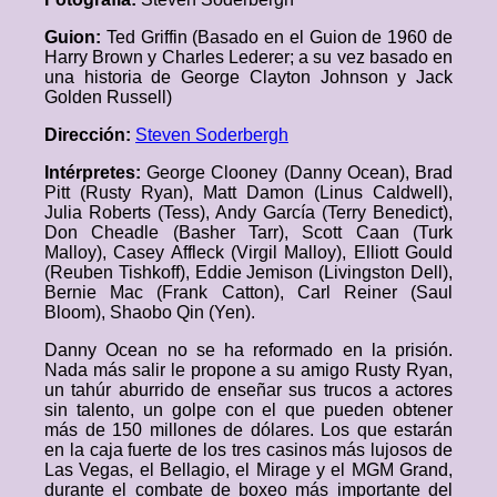
Guion:
Ted Griffin (Basado en el Guion de 1960 de
Harry Brown y Charles Lederer; a su vez basado en
una historia de George Clayton Johnson y Jack
Golden Russell)
Dirección:
Steven Soderbergh
Intérpretes:
George Clooney (Danny Ocean), Brad
Pitt (Rusty Ryan), Matt Damon (Linus Caldwell),
Julia Roberts (Tess), Andy García (Terry Benedict),
Don Cheadle (Basher Tarr), Scott Caan (Turk
Malloy), Casey Affleck (Virgil Malloy), Elliott Gould
(Reuben Tishkoff), Eddie Jemison (Livingston Dell),
Bernie Mac (Frank Catton), Carl Reiner (Saul
Bloom), Shaobo Qin (Yen).
Danny Ocean no se ha reformado en la prisión.
Nada más salir le propone a su amigo Rusty Ryan,
un tahúr aburrido de enseñar sus trucos a actores
sin talento, un golpe con el que pueden obtener
más de 150 millones de dólares. Los que estarán
en la caja fuerte de los tres casinos más lujosos de
Las Vegas, el Bellagio, el Mirage y el MGM Grand,
durante el combate de boxeo más importante del