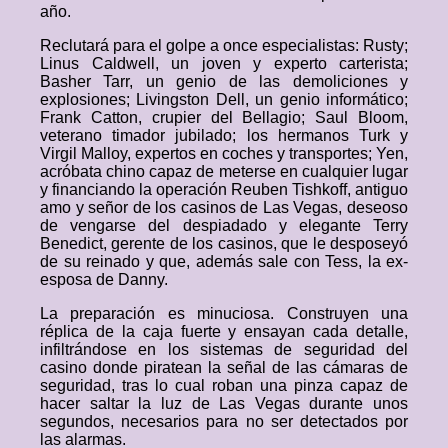
año.
Reclutará para el golpe a once especialistas: Rusty;
Linus Caldwell, un joven y experto carterista;
Basher Tarr, un genio de las demoliciones y
explosiones; Livingston Dell, un genio informático;
Frank Catton, crupier del Bellagio; Saul Bloom,
veterano timador jubilado; los hermanos Turk y
Virgil Malloy, expertos en coches y transportes; Yen,
acróbata chino capaz de meterse en cualquier lugar
y financiando la operación Reuben Tishkoff, antiguo
amo y señor de los casinos de Las Vegas, deseoso
de vengarse del despiadado y elegante Terry
Benedict, gerente de los casinos, que le desposeyó
de su reinado y que, además sale con Tess, la ex-
esposa de Danny.
La preparación es minuciosa. Construyen una
réplica de la caja fuerte y ensayan cada detalle,
infiltrándose en los sistemas de seguridad del
casino donde piratean la señal de las cámaras de
seguridad, tras lo cual roban una pinza capaz de
hacer saltar la luz de Las Vegas durante unos
segundos, necesarios para no ser detectados por
las alarmas.